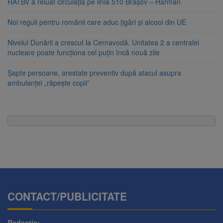
RATBV a reluat circulația pe linia 510 Brașov – Hărman
Noi reguli pentru românii care aduc țigări și alcool din UE
Nivelul Dunării a crescut la Cernavodă. Unitatea 2 a centralei
nucleare poate funcționa cel puțin încă nouă zile
Șapte persoane, arestate preventiv după atacul asupra
ambulanței „răpește copii”
CONTACT/PUBLICITATE
Redactie: