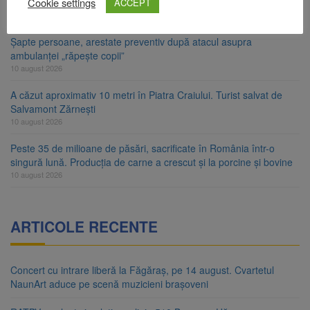
Cookie settings
nucleare poate funcționa cel puțin încă nouă zile
ACCEPT
10 august 2026
Șapte persoane, arestate preventiv după atacul asupra
ambulanței „răpește copii”
10 august 2026
A căzut aproximativ 10 metri în Piatra Craiului. Turist salvat de
Salvamont Zărnești
10 august 2026
Peste 35 de milioane de păsări, sacrificate în România într-o
singură lună. Producția de carne a crescut și la porcine și bovine
10 august 2026
ARTICOLE RECENTE
Concert cu intrare liberă la Făgăraș, pe 14 august. Cvartetul
NaunArt aduce pe scenă muzicieni brașoveni