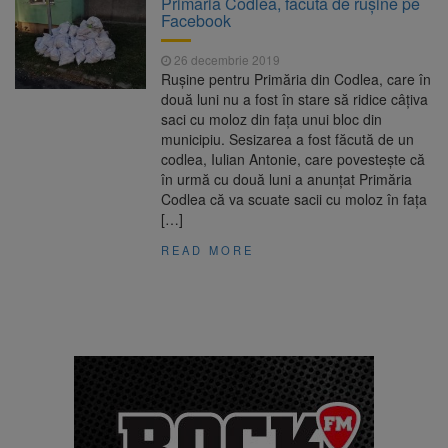
Primăria Codlea, făcută de rușine pe
poate funcționa cel puțin încă nouă zile
Facebook
Șapte persoane, arestate
10 august 2026
preventiv după atacul asupra ambulanței
26 decembrie 2019
„răpește copii”
Rușine pentru Primăria din Codlea, care în
A căzut aproximativ 10 metri
10 august 2026
două luni nu a fost în stare să ridice câțiva
în Piatra Craiului. Turist salvat de Salvamont
saci cu moloz din fața unui bloc din
Zărnești
municipiu. Sesizarea a fost făcută de un
Concert cu intrare liberă la
10 august 2026
codlea, Iulian Antonie, care povestește că
Făgăraș, pe 14 august. Cvartetul NaunArt
în urmă cu două luni a anunțat Primăria
aduce pe scenă muzicieni brașoveni
Codlea că va scuate sacii cu moloz în fața
[…]
READ MORE