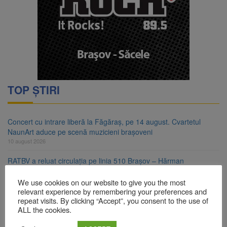
TOP ȘTIRI
Concert cu intrare liberă la Făgăraș, pe 14 august. Cvartetul
NaunArt aduce pe scenă muzicieni brașoveni
10 august 2026
RATBV a reluat circulația pe linia 510 Brașov – Hărman
10 august 2026
We use cookies on our website to give you the most
Noi reguli pentru românii care aduc țigări și alcool din UE
relevant experience by remembering your preferences and
10 august 2026
repeat visits. By clicking “Accept”, you consent to the use of
ALL the cookies.
Nivelul Dunării a crescut la Cernavodă. Unitatea 2 a centralei