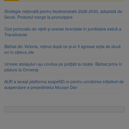
Strategia națională pentru biodiversitate 2026-2030, adoptată de
Senat. Proiectul merge la promulgare
Cod portocaliu de vijelii și averse torențiale în jumătatea estică a
Transilvaniei
Bărbat din Victoria, reținut după ce și-ar fi agresat soția de două
ori în câteva zile
Urmele atelajului i-au condus pe polițiști la cioate. Bărbat prins în
pădure la Ormeniș
AUR a lansat platforma suspeND.ro pentru urmărirea inițiativei de
suspendare a președintelui Nicușor Dan