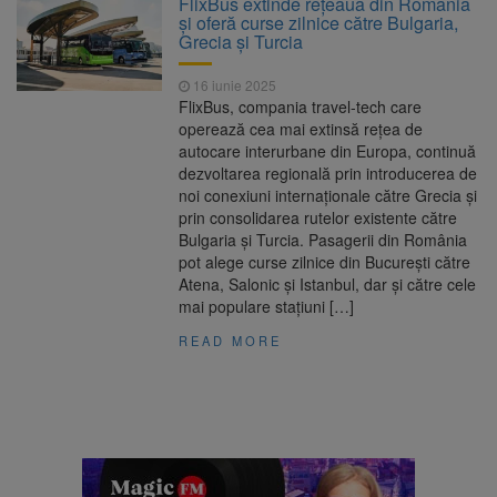
FlixBus extinde rețeaua din România
Ormeniș
și oferă curse zilnice către Bulgaria,
AUR a lansat platforma
6 august 2026
Grecia și Turcia
suspeND.ro pentru urmărirea inițiativei de
suspendare a președintelui Nicușor Dan
16 iunie 2025
Înalta Curte analizează
6 august 2026
FlixBus, compania travel-tech care
dosarul lui Călin Georgescu și Horațiu Potra.
operează cea mai extinsă rețea de
Judecătorii decid dacă începe procesul
autocare interurbane din Europa, continuă
Strategia națională pentru
6 august 2026
dezvoltarea regională prin introducerea de
biodiversitate 2026-2030, adoptată de Senat.
noi conexiuni internaționale către Grecia și
Proiectul merge la promulgare
prin consolidarea rutelor existente către
Bulgaria și Turcia. Pasagerii din România
pot alege curse zilnice din București către
Atena, Salonic și Istanbul, dar și către cele
mai populare stațiuni […]
READ MORE