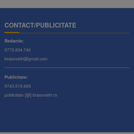
CONTACT/PUBLICITATE
Redactie:
0773.834.740
brasovstiri@gmail.com
Publicitate:
0743.519.669
publicitate [@] brasovstiri.ro