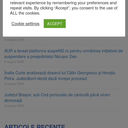
relevant experience by remembering your preferences and
Bărbat din Victoria, reținut după ce și-ar fi agresat soția de două
repeat visits. By clicking “Accept”, you consent to the use of
ori în câteva zile
ALL the cookies.
6 august 2026
Cookie settings
ACCEPT
Urmele atelajului i-au condus pe polițiști la cioate. Bărbat prins în
pădure la Ormeniș
6 august 2026
AUR a lansat platforma suspeND.ro pentru urmărirea inițiativei de
suspendare a președintelui Nicușor Dan
6 august 2026
Înalta Curte analizează dosarul lui Călin Georgescu și Horațiu
Potra. Judecătorii decid dacă începe procesul
6 august 2026
Județul Brașov, sub Cod portocaliu de caniculă până vineri
dimineață
6 august 2026
ARTICOLE RECENTE