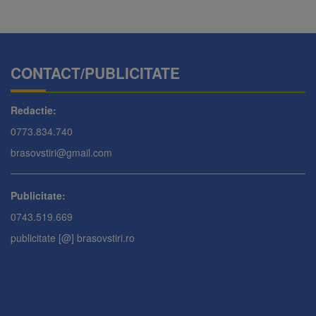
CONTACT/PUBLICITATE
Redactie:
0773.834.740
brasovstiri@gmail.com
Publicitate:
0743.519.669
publicitate [@] brasovstiri.ro