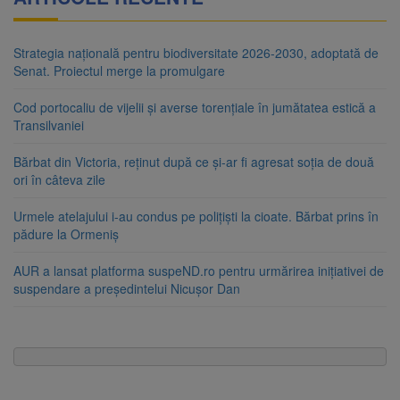
Strategia națională pentru biodiversitate 2026-2030, adoptată de
Senat. Proiectul merge la promulgare
Cod portocaliu de vijelii și averse torențiale în jumătatea estică a
Transilvaniei
Bărbat din Victoria, reținut după ce și-ar fi agresat soția de două
ori în câteva zile
Urmele atelajului i-au condus pe polițiști la cioate. Bărbat prins în
pădure la Ormeniș
AUR a lansat platforma suspeND.ro pentru urmărirea inițiativei de
suspendare a președintelui Nicușor Dan