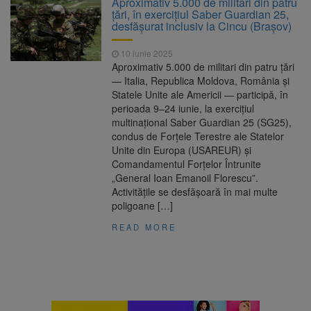
Aproximativ 5.000 de militari din patru
Ormeniș
țări, în exercițiul Saber Guardian 25,
AUR a lansat platforma
6 august 2026
desfășurat inclusiv la Cincu (Brașov)
suspeND.ro pentru urmărirea inițiativei de
suspendare a președintelui Nicușor Dan
10 iunie 2025
Înalta Curte analizează
6 august 2026
Aproximativ 5.000 de militari din patru țări
dosarul lui Călin Georgescu și Horațiu Potra.
— Italia, Republica Moldova, România și
Judecătorii decid dacă începe procesul
Statele Unite ale Americii — participă, în
Strategia națională pentru
6 august 2026
perioada 9–24 iunie, la exercițiul
biodiversitate 2026-2030, adoptată de Senat.
multinațional Saber Guardian 25 (SG25),
Proiectul merge la promulgare
condus de Forțele Terestre ale Statelor
Unite din Europa (USAREUR) și
Comandamentul Forțelor Întrunite
„General Ioan Emanoil Florescu”.
Activitățile se desfășoară în mai multe
poligoane […]
READ MORE