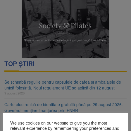
TOP ȘTIRI
Se schimbă regulile pentru capsulele de cafea și ambalajele de
unică folosință. Noul regulament UE se aplică din 12 august
9 august 2026
Carte electronică de identitate gratuită până pe 29 august 2026.
Guvernul menține finanțarea prin PNRR
9 august 2026
We use cookies on our website to give you the most
Zece troițe istorice din Șcheii Brașovului vor fi restaurate.
relevant experience by remembering your preferences and