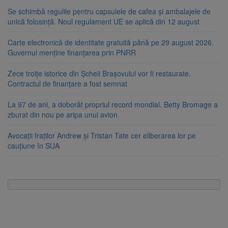
Se schimbă regulile pentru capsulele de cafea și ambalajele de
unică folosință. Noul regulament UE se aplică din 12 august
Carte electronică de identitate gratuită până pe 29 august 2026.
Guvernul menține finanțarea prin PNRR
Zece troițe istorice din Șcheii Brașovului vor fi restaurate.
Contractul de finanțare a fost semnat
La 97 de ani, a doborât propriul record mondial. Betty Bromage a
zburat din nou pe aripa unui avion
Avocații fraților Andrew și Tristan Tate cer eliberarea lor pe
cauțiune în SUA