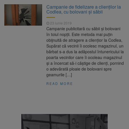
La 97 de ani, a doborât
9 august 2026
Campanie de fidelizare a clienţilor la
propriul record mondial. Betty Bromage a
Codlea, cu bolovani şi săbii
zburat din nou pe aripa unui avion
23 iunie 2019
Avocații fraților Andrew și
9 august 2026
Campanie publicitară cu săbii şi bolovani
Tristan Tate cer eliberarea lor pe cauțiune în
în toiul nopţii. Este metoda mai puţin
SUA
obijnuită de atragere a clienţior la Codlea,
Supărat că vecinii îi ocolesc magazinul, un
Se schimbă examenul de
8 august 2026
bărbat s-a dus la adăpostul întunericului la
medic specialist. Subiecte unice în toată țara,
poarta vecinilor care îi ocoleau magazinul
aceeași oră și același barem
şi a încercat să-i câştige de clienţi, pornind
o adevărată ploaie de bolovani spre
Se schimbă regulile pentru
9 august 2026
geamurile […]
capsulele de cafea și ambalajele de unică
folosință. Noul regulament UE se aplică din 12
READ MORE
august