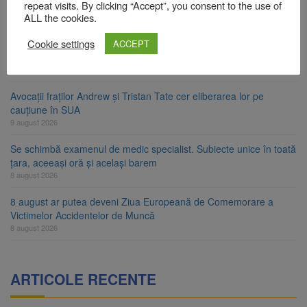
Contractul de finanțare a fost semnat
repeat visits. By clicking “Accept”, you consent to the use of
ALL the cookies.
9 august 2026
Cookie settings
La 97 de ani, a doborât propriul record mondial. Betty Bromage a
ACCEPT
zburat din nou pe aripa unui avion
9 august 2026
Avocații fraților Andrew și Tristan Tate cer eliberarea lor pe
cauțiune în SUA
9 august 2026
Se schimbă examenul de medic specialist. Subiecte unice în toată
țara, aceeași oră și același barem
8 august 2026
8 august ar putea deveni Ziua Europeană de Comemorare a
Victimelor Accidentelor de Muncă
8 august 2026
ARTICOLE RECENTE