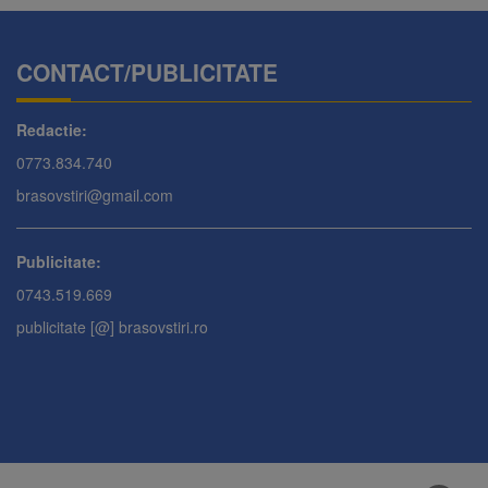
CONTACT/PUBLICITATE
Redactie:
0773.834.740
brasovstiri@gmail.com
Publicitate:
0743.519.669
publicitate [@] brasovstiri.ro