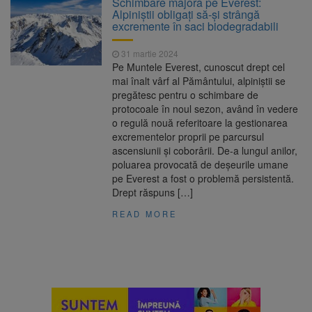
Schimbare majoră pe Everest:
Ormeniș
Alpiniștii obligați să-și strângă
AUR a lansat platforma
6 august 2026
excremente în saci biodegradabili
suspeND.ro pentru urmărirea inițiativei de
suspendare a președintelui Nicușor Dan
31 martie 2024
Înalta Curte analizează
6 august 2026
Pe Muntele Everest, cunoscut drept cel
dosarul lui Călin Georgescu și Horațiu Potra.
mai înalt vârf al Pământului, alpiniștii se
Judecătorii decid dacă începe procesul
pregătesc pentru o schimbare de
Strategia națională pentru
6 august 2026
protocoale în noul sezon, având în vedere
biodiversitate 2026-2030, adoptată de Senat.
o regulă nouă referitoare la gestionarea
Proiectul merge la promulgare
excrementelor proprii pe parcursul
ascensiunii și coborârii. De-a lungul anilor,
poluarea provocată de deșeurile umane
pe Everest a fost o problemă persistentă.
Drept răspuns […]
READ MORE