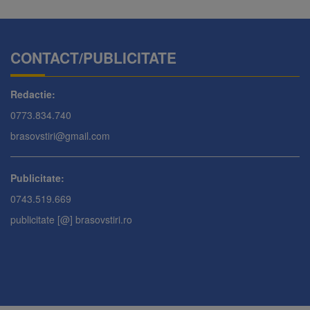
CONTACT/PUBLICITATE
Redactie:
0773.834.740
brasovstiri@gmail.com
Publicitate:
0743.519.669
publicitate [@] brasovstiri.ro