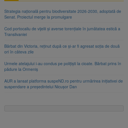
Strategia națională pentru biodiversitate 2026-2030, adoptată de
Senat. Proiectul merge la promulgare
Cod portocaliu de vijelii și averse torențiale în jumătatea estică a
Transilvaniei
Bărbat din Victoria, reținut după ce și-ar fi agresat soția de două
ori în câteva zile
Urmele atelajului i-au condus pe polițiști la cioate. Bărbat prins în
pădure la Ormeniș
AUR a lansat platforma suspeND.ro pentru urmărirea inițiativei de
suspendare a președintelui Nicușor Dan