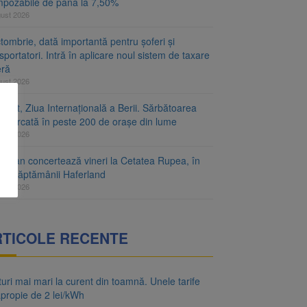
mpozabile de până la 7,50%
gust 2026
tombrie, dată importantă pentru șoferi și
sportatori. Intră în aplicare noul sistem de taxare
eră
gust 2026
gust, Ziua Internațională a Berii. Sărbătoarea
e marcată în peste 200 de orașe din lume
gust 2026
za Zan concertează vineri la Cetatea Rupea, în
rul Săptămânii Haferland
gust 2026
RTICOLE RECENTE
uri mai mari la curent din toamnă. Unele tarife
apropie de 2 lei/kWh