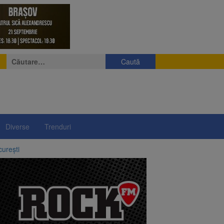
Caută
după:
Diverse
Trenduri
curești
ergie
l sistem de taxare rutieră
 orașe din lume