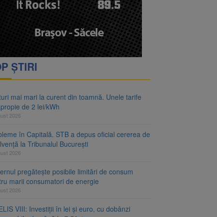
P ȘTIRI
uri mai mari la curent din toamnă. Unele tarife
apropie de 2 lei/kWh
gust 2026
bleme în Capitală. STB a depus oficial cererea de
lvență la Tribunalul București
gust 2026
rnul pregătește posibile limitări de consum
tru marii consumatori de energie
gust 2026
LIS VIII: Investiții în lei și euro, cu dobânzi