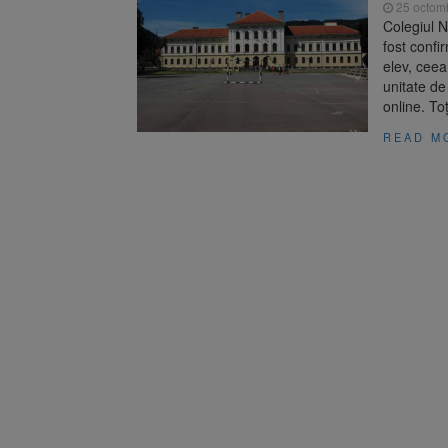
25 octom
Colegiul N
fost confi
elev, ceea
unitate de
online. Toț
READ M