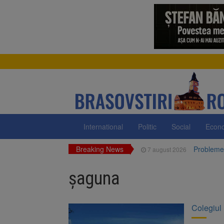
International
Politic
Social
Econ
Breaking News
Probleme 
7 august 2026
Guvernul 
7 august 2026
FIDELIS V
7 august 2026
șaguna
1 octombri
7 august 2026
7 august,
7 august 2026
Facturi m
7 august 2026
Colegiul