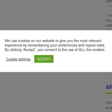
nei
7 au
1 oc
tran
ruti
7 au
7 au
We use cookies on our website to give you the most relevant
est
experience by remembering your preferences and repeat visits.
By clicking “Accept”, you consent to the use of ALL the cookies.
7 au
Lui
Cookie settings
ACCEPT
cad
7 au
A
Fact
se 