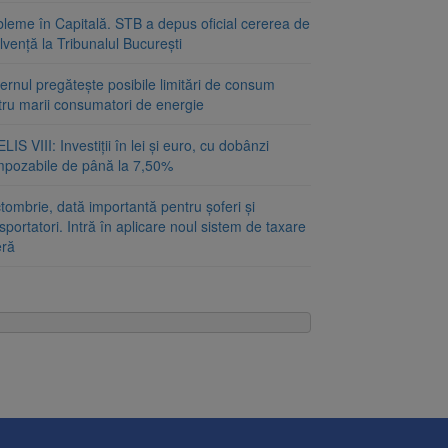
bleme în Capitală. STB a depus oficial cererea de
lvență la Tribunalul București
rnul pregătește posibile limitări de consum
tru marii consumatori de energie
LIS VIII: Investiții în lei și euro, cu dobânzi
mpozabile de până la 7,50%
tombrie, dată importantă pentru șoferi și
sportatori. Intră în aplicare noul sistem de taxare
eră