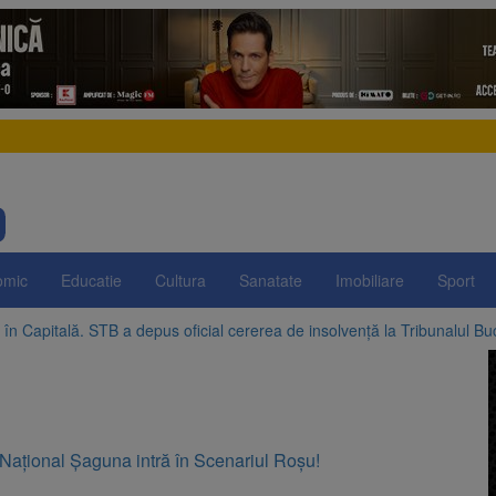
omic
Educatie
Cultura
Sanatate
Imobiliare
Sport
în Capitală. STB a depus oficial cererea de insolvență la Tribunalul Bu
pregătește posibile limitări de consum pentru marii consumatori de en
III: Investiții în lei și euro, cu dobânzi neimpozabile de până la 7,50%
e, dată importantă pentru șoferi și transportatori. Intră în aplicare nou
 Ziua Internațională a Berii. Sărbătoarea este marcată în peste 200 de
ai mari la curent din toamnă. Unele tarife se apropie de 2 lei/kWh
 Național Șaguna intră în Scenariul Roșu!