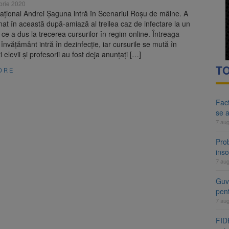
brie 2020
ațional Andrei Șaguna intră în Scenariul Roșu de mâine. A
rnat în această după-amiază al treilea caz de infectare la un
 ce a dus la trecerea cursurilor în regim online. Întreaga
 învățământ intră în dezinfecție, iar cursurile se mută în
i elevii și profesorii au fost deja anunțați […]
TO
ORE
Fact
se 
7 au
Pro
inso
7 au
Guve
pen
7 au
FIDE