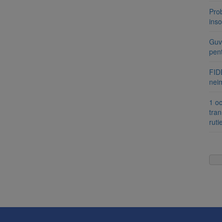
Pro
inso
Guve
pen
FIDE
nei
1 oc
tran
ruti