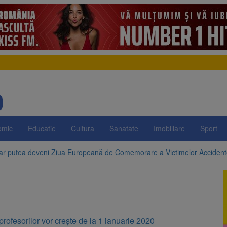
omic
Educatie
Cultura
Sanatate
Imobiliare
Sport
 ar putea deveni Ziua Europeană de Comemorare a Victimelor Acciden
t demolarea fostului complex Duplex 91, de lângă Piața Star
enunță la apelul pentru reducerea consumului de energie. Nivelul Dunăr
 Română pentru Iluminat cere reducerea luminii pe timpul nopții, nu opri
 profesorilor vor crește de la 1 ianuarie 2020