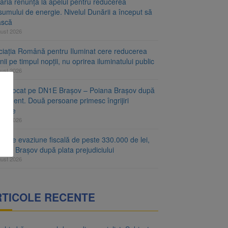
aria renunță la apelul pentru reducerea
umului de energie. Nivelul Dunării a început să
ască
gust 2026
ciația Română pentru Iluminat cere reducerea
nii pe timpul nopții, nu oprirea iluminatului public
gust 2026
fic blocat pe DN1E Brașov – Poiana Brașov după
ccident. Două persoane primesc îngrijiri
icale
gust 2026
r de evaziune fiscală de peste 330.000 de lei,
at la Brașov după plata prejudiciului
gust 2026
RTICOLE RECENTE