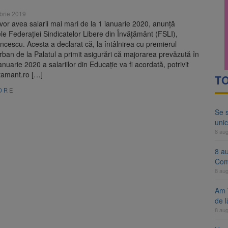
ocat pe DN1E Brașov – Poiana Brașov după un accident. Două persoane p
brie 2019
 vor avea salarii mai mari de la 1 ianuarie 2020, anunță
ă examenul de medic specialist. Subiecte unice în toată țara, aceeași 
le Federației Sindicatelor Libere din Învățământ (FSLI),
cescu. Acesta a declarat că, la întâlnirea cu premierul
ban de la Palatul a primit asigurări că majorarea prevăzută în
anuarie 2020 a salariilor din Educație va fi acordată, potrivit
tamant.ro […]
TO
ORE
Se 
unic
8 au
8 a
Com
8 au
Am 
de l
8 au