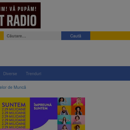
Caută
după:
Diverse
Trenduri
telor de Muncă
ii a început să crească
rea iluminatului public