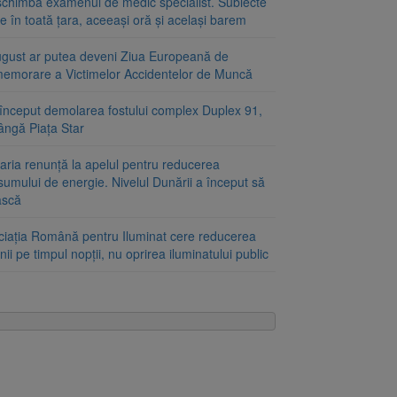
schimbă examenul de medic specialist. Subiecte
e în toată țara, aceeași oră și același barem
ugust ar putea deveni Ziua Europeană de
emorare a Victimelor Accidentelor de Muncă
început demolarea fostului complex Duplex 91,
ângă Piața Star
aria renunță la apelul pentru reducerea
umului de energie. Nivelul Dunării a început să
ască
ciația Română pentru Iluminat cere reducerea
nii pe timpul nopții, nu oprirea iluminatului public