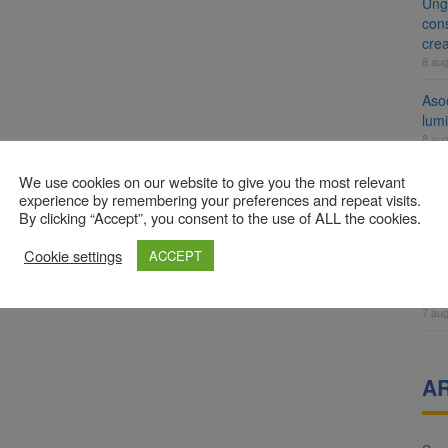
Ung
cons
cre
8 au
Aso
lumi
8 au
Tra
We use cookies on our website to give you the most relevant
un a
experience by remembering your preferences and repeat visits.
By clicking “Accept”, you consent to the use of ALL the cookies.
med
7 au
Cookie settings
ACCEPT
Dosa
clas
7 au
A