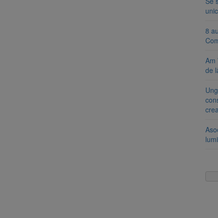
Se 
unic
8 a
Com
Am 
de l
Ung
cons
cre
Aso
lumi