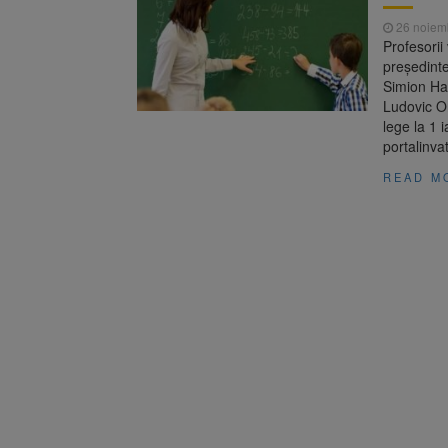
Trafic bl
7 august 2026
26 noiem
medicale
Profesorii
Se schimb
8 august 2026
președinte
Simion Han
Ludovic Or
lege la 1 i
portalinva
READ M