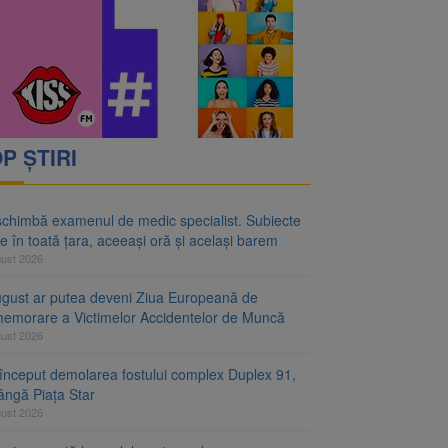
rimesc îngrijiri
oră și același barem
P ȘTIRI
schimbă examenul de medic specialist. Subiecte
e în toată țara, aceeași oră și același barem
gust 2026
ugust ar putea deveni Ziua Europeană de
emorare a Victimelor Accidentelor de Muncă
gust 2026
început demolarea fostului complex Duplex 91,
ângă Piața Star
gust 2026