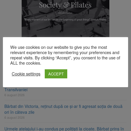
TOP ȘTIRI
We use cookies on our website to give you the most
relevant experience by remembering your preferences and
repeat visits. By clicking “Accept”, you consent to the use of
Strategia națională pentru biodiversitate 2026-2030, adoptată de
ALL the cookies.
Senat. Proiectul merge la promulgare
6 august 2026
Cookie settings
ACCEPT
Cod portocaliu de vijelii și averse torențiale în jumătatea estică a
Transilvaniei
6 august 2026
Bărbat din Victoria, reținut după ce și-ar fi agresat soția de două
ori în câteva zile
6 august 2026
Urmele atelajului i-au condus pe polițiști la cioate. Bărbat prins în