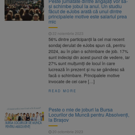
Peste jumătate dintre angajați vor să-
Ormeniș
și schimbe jobul la anul. Un studiu
AUR a lansat platforma
6 august 2026
făcut de eJobs arată că unul dintre
suspeND.ro pentru urmărirea inițiativei de
principalele motive este salariul prea
suspendare a președintelui Nicușor Dan
mic
Înalta Curte analizează
6 august 2026
dosarul lui Călin Georgescu și Horațiu Potra.
22 noiembrie 2023
Judecătorii decid dacă începe procesul
56% dintre participanții la cel mai recent
Strategia națională pentru
6 august 2026
sondaj derulat de eJobs spun că, pentru
biodiversitate 2026-2030, adoptată de Senat.
2024, au în plan o schimbare de job. 17%
Proiectul merge la promulgare
sunt indeciși din acest punct de vedere, iar
27% sunt mulțumiți de locul în care
lucrează în prezent și nu se gândesc să
facă o schimbare. Principalele motive
invocate de cei care […]
READ MORE
Peste o mie de joburi la Bursa
Locurilor de Muncă pentru Absolvenți,
la Brașov
20 octombrie 2023