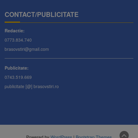
CONTACT/PUBLICITATE
Redactie:
0773.834.740
brasovstiri@gmail.com
Publicitate:
0743.519.669
publicitate [@] brasovstiri.ro
Powered by
WordPress
|
Bootstrap Themes