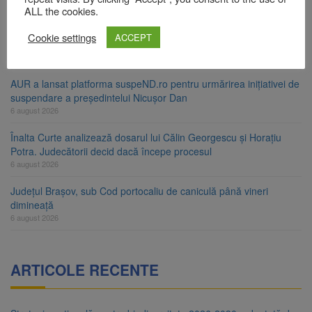
6 august 2026
ALL the cookies.
Urmele atelajului i-au condus pe polițiști la cioate. Bărbat prins în
Cookie settings
ACCEPT
pădure la Ormeniș
6 august 2026
AUR a lansat platforma suspeND.ro pentru urmărirea inițiativei de
suspendare a președintelui Nicușor Dan
6 august 2026
Înalta Curte analizează dosarul lui Călin Georgescu și Horațiu
Potra. Judecătorii decid dacă începe procesul
6 august 2026
Județul Brașov, sub Cod portocaliu de caniculă până vineri
dimineață
6 august 2026
ARTICOLE RECENTE