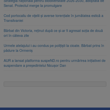
Strategia națională pentru biodiversitate 2026-2030, adoptată de
Senat. Proiectul merge la promulgare
Cod portocaliu de vijelii și averse torențiale în jumătatea estică a
Transilvaniei
Bărbat din Victoria, reținut după ce și-ar fi agresat soția de două
ori în câteva zile
Urmele atelajului i-au condus pe polițiști la cioate. Bărbat prins în
pădure la Ormeniș
AUR a lansat platforma suspeND.ro pentru urmărirea inițiativei de
suspendare a președintelui Nicușor Dan