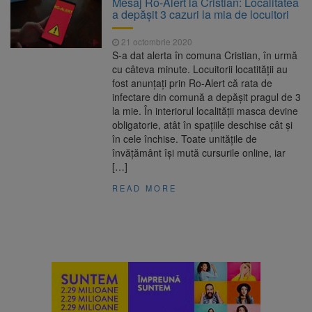
Mesaj Ro-Alert la Cristian: Localitatea
Ormeniș
a depășit 3 cazuri la mia de locuitori
AUR a lansat platforma
6 august 2026
suspeND.ro pentru urmărirea inițiativei de
21 octombrie 2020
suspendare a președintelui Nicușor Dan
S-a dat alerta în comuna Cristian, în urmă
Înalta Curte analizează
6 august 2026
cu câteva minute. Locuitorii locatității au
dosarul lui Călin Georgescu și Horațiu Potra.
fost anunțați prin Ro-Alert că rata de
Judecătorii decid dacă începe procesul
infectare din comună a depășit pragul de 3
Strategia națională pentru
6 august 2026
la mie. În interiorul localității masca devine
biodiversitate 2026-2030, adoptată de Senat.
obligatorie, atât în spațiile deschise cât și
Proiectul merge la promulgare
în cele închise. Toate unitățile de
învățământ își mută cursurile online, iar
[…]
READ MORE