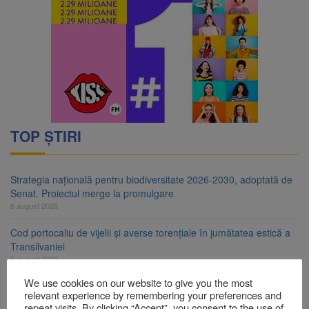
TOP ȘTIRI
Strategia națională pentru biodiversitate 2026-2030, adoptată de
Senat. Proiectul merge la promulgare
6 august 2026
Cod portocaliu de vijelii și averse torențiale în jumătatea estică a
Transilvaniei
6 august 2026
We use cookies on our website to give you the most
Bărbat din Victoria, reținut după ce și-ar fi agresat soția de două
relevant experience by remembering your preferences and
ori în câteva zile
repeat visits. By clicking “Accept”, you consent to the use of