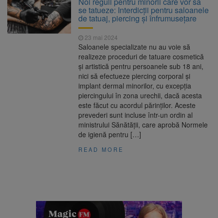
Noi reguli pentru minorii care vor să
Nivelul Dunării a început să crească
se tatueze: Interdicții pentru saloanele
Asociația Română pentru
8 august 2026
de tatuaj, piercing și înfrumusețare
Iluminat cere reducerea luminii pe timpul
nopții, nu oprirea iluminatului public
23 mai 2024
Trafic blocat pe DN1E Brașov
7 august 2026
Saloanele specializate nu au voie să
– Poiana Brașov după un accident. Două
realizeze proceduri de tatuare cosmetică
persoane primesc îngrijiri medicale
şi artistică pentru persoanele sub 18 ani,
Se schimbă examenul de
8 august 2026
nici să efectueze piercing corporal și
medic specialist. Subiecte unice în toată țara,
implant dermal minorilor, cu excepția
aceeași oră și același barem
piercingului în zona urechii, dacă acesta
este făcut cu acordul părinților. Aceste
prevederi sunt incluse într-un ordin al
ministrului Sănătății, care aprobă Normele
de igienă pentru […]
READ MORE