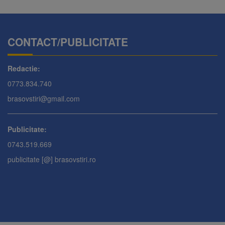
CONTACT/PUBLICITATE
Redactie:
0773.834.740
brasovstiri@gmail.com
Publicitate:
0743.519.669
publicitate [@] brasovstiri.ro