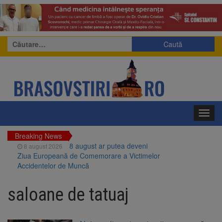
Caută
după:
Toggl
navig
Breaking News
8 august ar putea deveni
8 august 2026
Ziua Europeană de Comemorare a Victimelor
Accidentelor de Muncă
Am început demolarea
8 august 2026
fostului complex Duplex 91, de lângă Piața
saloane de tatuaj
Star
Ungaria renunță la apelul
8 august 2026
pentru reducerea consumului de energie.