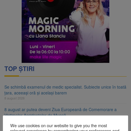
TOP ȘTIRI
Se schimbă examenul de medic specialist. Subiecte unice în toată
țara, aceeași oră și același barem
8 august 2026
8 august ar putea deveni Ziua Europeană de Comemorare a
Victimelor Accidentelor de Muncă
8 august 2026
We use cookies on our website to give you the most
relevant experience by remembering your preferences and