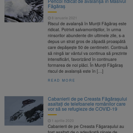
Pericol ridicat de avalanșă în Masivul
Ormeniș
Făgăraș
AUR a lansat platforma
6 august 2026
suspeND.ro pentru urmărirea inițiativei de
8 ianuarie 2021
suspendare a președintelui Nicușor Dan
Riscul de avalanșă în Munții Făgăraș este
Înalta Curte analizează
6 august 2026
ridicat. Potrivit salvamontiștilor, în urma
dosarul lui Călin Georgescu și Horațiu Potra.
ninsorilor abundente din ultimele zile, s-a
Judecătorii decid dacă începe procesul
depus un strat gros de zăpadă proaspătă
Strategia națională pentru
6 august 2026
care depășește 50 de centimetri. Continuă
biodiversitate 2026-2030, adoptată de Senat.
să ningă iar vântul va continua să prezinte
Proiectul merge la promulgare
intensificări, favorizând în continuare
formarea de noi plăci. În Munții Făgăraș
riscul de avalanșă este în […]
READ MORE
Cabanierii de pe Creasta Făgărașului
asaltați de telefoanele românilor care
vor să se refugieze de COVID-19
1 aprilie 2020
Cabanierii de pe Creasta Făgarașului au
fost asaltați de o adevărată ploaie de