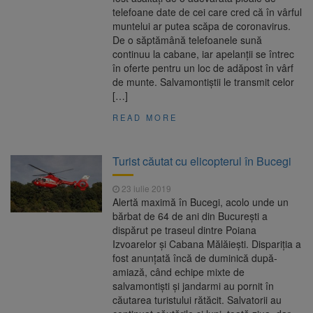
telefoane date de cei care cred că în vârful
muntelui ar putea scăpa de coronavirus.
De o săptămână telefoanele sună
continuu la cabane, iar apelanții se întrec
în oferte pentru un loc de adăpost în vârf
de munte. Salvamontiștii le transmit celor
[…]
READ MORE
Turist căutat cu elicopterul în Bucegi
23 iulie 2019
Alertă maximă în Bucegi, acolo unde un
bărbat de 64 de ani din București a
dispărut pe traseul dintre Poiana
Izvoarelor și Cabana Mălăiești. Dispariția a
fost anunțată încă de duminică după-
amiază, când echipe mixte de
salvamontiști și jandarmi au pornit în
căutarea turistului rătăcit. Salvatorii au