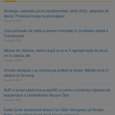
Strategia națională pentru biodiversitate 2026-2030, adoptată de
Senat. Proiectul merge la promulgare
6 august 2026
Cod portocaliu de vijelii și averse torențiale în jumătatea estică a
Transilvaniei
6 august 2026
Bărbat din Victoria, reținut după ce și-ar fi agresat soția de două
ori în câteva zile
6 august 2026
Urmele atelajului i-au condus pe polițiști la cioate. Bărbat prins în
pădure la Ormeniș
6 august 2026
AUR a lansat platforma suspeND.ro pentru urmărirea inițiativei de
suspendare a președintelui Nicușor Dan
6 august 2026
Înalta Curte analizează dosarul lui Călin Georgescu și Horațiu
Potra. Judecătorii decid dacă începe procesul