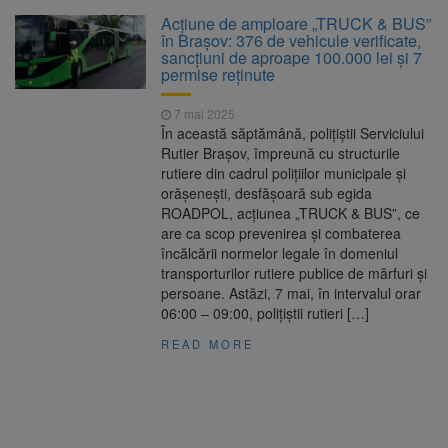
Clădirile Duplex de lângă
7 august 2026
Acțiune de amploare „TRUCK & BUS”
Piața Star din Brașov au fost demolate
în Brașov: 376 de vehicule verificate,
sancțiuni de aproape 100.000 lei și 7
permise reținute
Platforma Belvedere de pe
7 august 2026
Tâmpa intră în renovare. Contract de peste 1
7 mai 2025
milion de lei și termen de trei luni
În această săptămână, polițiștii Serviciului
Rutier Brașov, împreună cu structurile
Unul dintre cele mai mari
7 august 2026
rutiere din cadrul polițiilor municipale și
parcuri ale Brașovului va fi amenajat în
orășenești, desfășoară sub egida
Bartolomeu-Avantgarden. Contractul a fost
ROADPOL, acțiunea „TRUCK & BUS”, ce
semnat (FOTO)
are ca scop prevenirea și combaterea
Trafic blocat pe DN1E Brașov
7 august 2026
încălcării normelor legale în domeniul
– Poiana Brașov după un accident. Două
transporturilor rutiere publice de mărfuri și
persoane primesc îngrijiri medicale
persoane. Astăzi, 7 mai, în intervalul orar
06:00 – 09:00, polițiștii rutieri […]
READ MORE