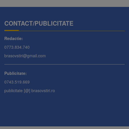
CONTACT/PUBLICITATE
Redactie:
0773.834.740
brasovstiri@gmail.com
Publicitate:
0743.519.669
publicitate [@] brasovstiri.ro