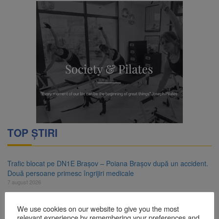
TOP ȘTIRI
Trafic blocat pe DN1E Brașov – Poiana Brașov după un accident.
Două persoane primesc îngrijiri medicale
7 august 2026
Dosar de evaziune fiscală de peste 330.000 de lei, clasat la
We use cookies on our website to give you the most
Brașov după plata prejudiciului
relevant experience by remembering your preferences and