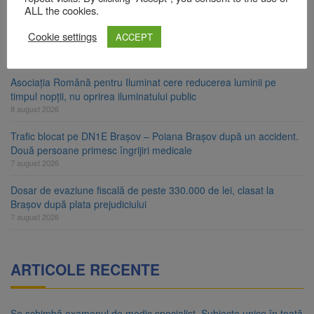
8 august 2026
ALL the cookies.
Ungaria renunță la apelul pentru reducerea consumului de
Cookie settings
ACCEPT
energie. Nivelul Dunării a început să crească
8 august 2026
Asociația Română pentru Iluminat cere reducerea luminii pe
timpul nopții, nu oprirea iluminatului public
8 august 2026
Trafic blocat pe DN1E Brașov – Poiana Brașov după un accident.
Două persoane primesc îngrijiri medicale
7 august 2026
Dosar de evaziune fiscală de peste 330.000 de lei, clasat la
Brașov după plata prejudiciului
7 august 2026
ARTICOLE RECENTE
Se schimbă examenul de medic specialist. Subiecte unice în toată