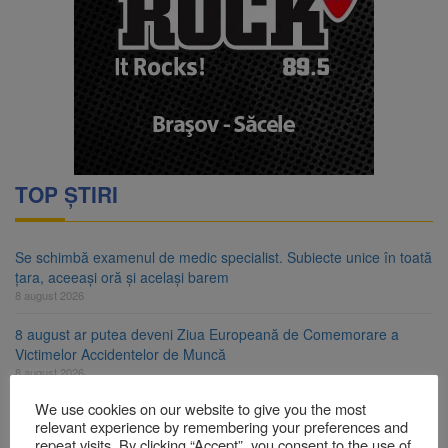
TOP ȘTIRI
Se schimbă examenul de medic specialist. Subiecte unice în toată
țara, aceeași oră și același barem
8 august 2026
8 august ar putea deveni Ziua Europeană de Comemorare a
Victimelor Accidentelor de Muncă
8 august 2026
We use cookies on our website to give you the most
Am început demolarea fostului complex Duplex 91, de lângă Piața
relevant experience by remembering your preferences and
Star
repeat visits. By clicking “Accept”, you consent to the use of