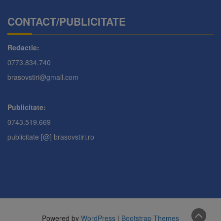
CONTACT/PUBLICITATE
Redactie:
0773.834.740
brasovstiri@gmail.com
Publicitate:
0743.519.669
publicitate [@] brasovstiri.ro
Powered by
WordPress
|
Bootstrap Themes