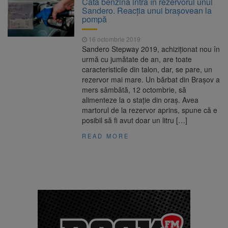
Câtă benzină intră în rezervorul unui
Nivelul Dunării a început să crească
Sandero. Reacția unui brașovean la
Asociația Română pentru
8 august 2026
pompă
Iluminat cere reducerea luminii pe timpul
nopții, nu oprirea iluminatului public
16 octombrie 2019
Trafic blocat pe DN1E Brașov
7 august 2026
Sandero Stepway 2019, achiziţionat nou în
– Poiana Brașov după un accident. Două
urmă cu jumătate de an, are toate
persoane primesc îngrijiri medicale
caracteristicile din talon, dar, se pare, un
Se schimbă examenul de
8 august 2026
rezervor mai mare. Un bărbat din Braşov a
medic specialist. Subiecte unice în toată țara,
mers sâmbătă, 12 octombrie, să
aceeași oră și același barem
alimenteze la o staţie din oraş. Avea
martorul de la rezervor aprins, spune că e
posibil să fi avut doar un litru […]
READ MORE