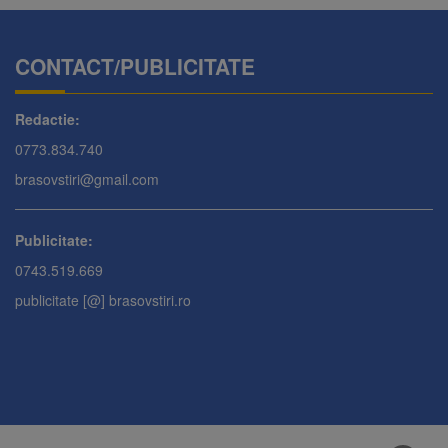
CONTACT/PUBLICITATE
Redactie:
0773.834.740
brasovstiri@gmail.com
Publicitate:
0743.519.669
publicitate [@] brasovstiri.ro