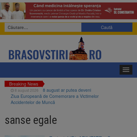
Caută
după:
Toggl
navig
Breaking News
8 august ar putea deveni
8 august 2026
Ziua Europeană de Comemorare a Victimelor
Accidentelor de Muncă
Am început demolarea
8 august 2026
fostului complex Duplex 91, de lângă Piața
sanse egale
Star
Ungaria renunță la apelul
8 august 2026
pentru reducerea consumului de energie.