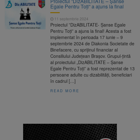
Proiectul ”DizABILITATE – Șanse
Nivelul Dunării a început să crească
Egale Pentru Toți” a ajuns la final
Asociația Română pentru
8 august 2026
Iluminat cere reducerea luminii pe timpul
11 septembrie 2024
nopții, nu oprirea iluminatului public
Proiectul ”DizABILITATE- Șanse Egale
Trafic blocat pe DN1E Brașov
7 august 2026
Pentru Toți” a ajuns la final! Acesta a fost
– Poiana Brașov după un accident. Două
implementat în perioada 17 iunie – 9
persoane primesc îngrijiri medicale
septembrie 2024 de Diakonia Societate de
Se schimbă examenul de
8 august 2026
Binefacere, cu sprijinul financiar al
medic specialist. Subiecte unice în toată țara,
Consiliului Județean Brașov. Grupul-ţintă
aceeași oră și același barem
al proiectului „DizABILITATE – Șanse
Egale Pentru Toți” a fost reprezentat de 13
persoane adulte cu dizabilități, beneficiari
în cadrul […]
READ MORE