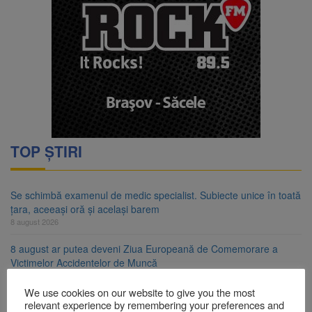
TOP ȘTIRI
Se schimbă examenul de medic specialist. Subiecte unice în toată
țara, aceeași oră și același barem
8 august 2026
8 august ar putea deveni Ziua Europeană de Comemorare a
Victimelor Accidentelor de Muncă
8 august 2026
We use cookies on our website to give you the most
Am început demolarea fostului complex Duplex 91, de lângă Piața
relevant experience by remembering your preferences and