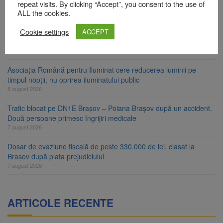
Star
repeat visits. By clicking “Accept”, you consent to the use of
ALL the cookies.
8 august 2026
Cookie settings
Ungaria renunță la apelul pentru reducerea consumului de
ACCEPT
energie. Nivelul Dunării a început să crească
8 august 2026
Asociația Română pentru Iluminat cere reducerea luminii pe
timpul nopții, nu oprirea iluminatului public
8 august 2026
Trafic blocat pe DN1E Brașov – Poiana Brașov după un accident.
Două persoane primesc îngrijiri medicale
7 august 2026
Dosar de evaziune fiscală de peste 330.000 de lei, clasat la
Brașov după plata prejudiciului
7 august 2026
ARTICOLE RECENTE