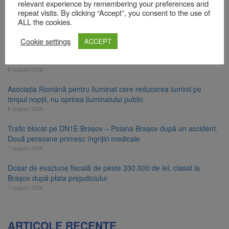
relevant experience by remembering your preferences and
Am început demolarea fostului complex Duplex 91, de lângă Piața
repeat visits. By clicking “Accept”, you consent to the use of
Star
ALL the cookies.
8 august 2026
Cookie settings
ACCEPT
Ungaria renunță la apelul pentru reducerea consumului de
energie. Nivelul Dunării a început să crească
8 august 2026
Asociația Română pentru Iluminat cere reducerea luminii pe
timpul nopții, nu oprirea iluminatului public
8 august 2026
Trafic blocat pe DN1E Brașov – Poiana Brașov după un accident.
Două persoane primesc îngrijiri medicale
7 august 2026
Dosar de evaziune fiscală de peste 330.000 de lei, clasat la
Brașov după plata prejudiciului
7 august 2026
ARTICOLE RECENTE