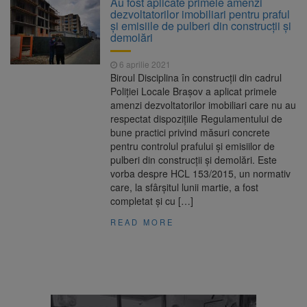
Au fost aplicate primele amenzi
Nivelul Dunării a început să crească
dezvoltatorilor imobiliari pentru praful
Asociația Română pentru
8 august 2026
și emisiile de pulberi din construcții și
Iluminat cere reducerea luminii pe timpul
demolări
nopții, nu oprirea iluminatului public
Trafic blocat pe DN1E Brașov
7 august 2026
6 aprilie 2021
– Poiana Brașov după un accident. Două
Biroul Disciplina în construcții din cadrul
persoane primesc îngrijiri medicale
Poliției Locale Brașov a aplicat primele
Se schimbă examenul de
8 august 2026
amenzi dezvoltatorilor imobiliari care nu au
medic specialist. Subiecte unice în toată țara,
respectat dispozițiile Regulamentului de
aceeași oră și același barem
bune practici privind măsuri concrete
pentru controlul prafului și emisiilor de
pulberi din construcții și demolări. Este
vorba despre HCL 153/2015, un normativ
care, la sfârșitul lunii martie, a fost
completat și cu […]
READ MORE