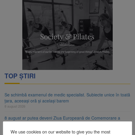
TOP ȘTIRI
Se schimbă examenul de medic specialist. Subiecte unice în toată
țara, aceeași oră și același barem
8 august 2026
8 august ar putea deveni Ziua Europeană de Comemorare a
Victimelor Accidentelor de Muncă
8 august 2026
We use cookies on our website to give you the most