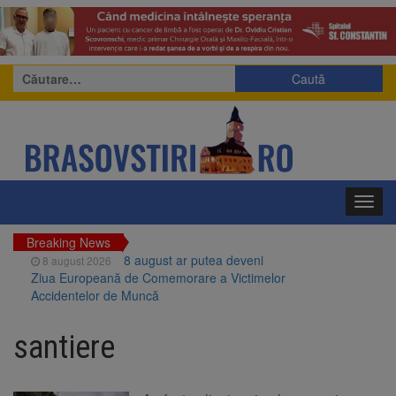
Caută
după:
Toggl
navig
Breaking News
8 august ar putea deveni
8 august 2026
Ziua Europeană de Comemorare a Victimelor
Accidentelor de Muncă
Am început demolarea
8 august 2026
fostului complex Duplex 91, de lângă Piața
santiere
Star
Ungaria renunță la apelul
8 august 2026
pentru reducerea consumului de energie.