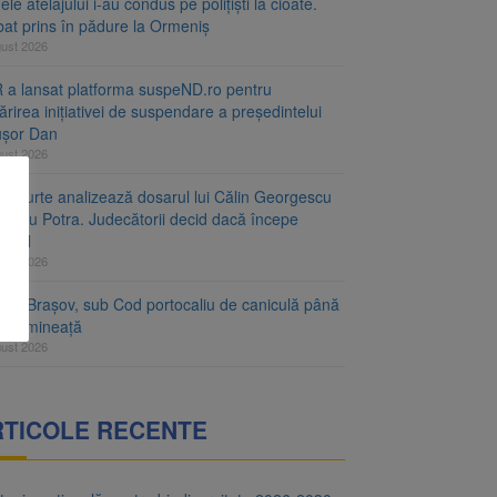
le atelajului i-au condus pe polițiști la cioate.
bat prins în pădure la Ormeniș
gust 2026
 a lansat platforma suspeND.ro pentru
rirea inițiativei de suspendare a președintelui
ușor Dan
gust 2026
ta Curte analizează dosarul lui Călin Georgescu
orațiu Potra. Judecătorii decid dacă începe
cesul
gust 2026
ețul Brașov, sub Cod portocaliu de caniculă până
ri dimineață
gust 2026
RTICOLE RECENTE