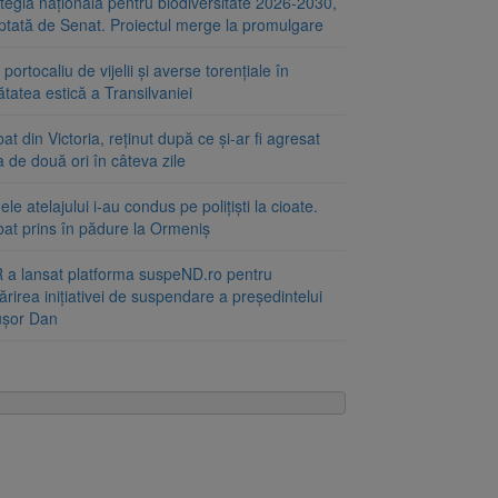
tegia națională pentru biodiversitate 2026-2030,
ptată de Senat. Proiectul merge la promulgare
portocaliu de vijelii și averse torențiale în
tatea estică a Transilvaniei
at din Victoria, reținut după ce și-ar fi agresat
a de două ori în câteva zile
le atelajului i-au condus pe polițiști la cioate.
bat prins în pădure la Ormeniș
 a lansat platforma suspeND.ro pentru
rirea inițiativei de suspendare a președintelui
ușor Dan