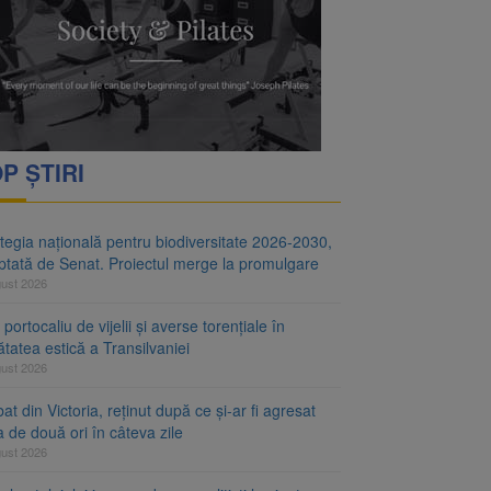
i decid dacă începe
ul merge la promulgare
P ȘTIRI
tegia națională pentru biodiversitate 2026-2030,
ptată de Senat. Proiectul merge la promulgare
gust 2026
portocaliu de vijelii și averse torențiale în
tatea estică a Transilvaniei
gust 2026
at din Victoria, reținut după ce și-ar fi agresat
a de două ori în câteva zile
gust 2026