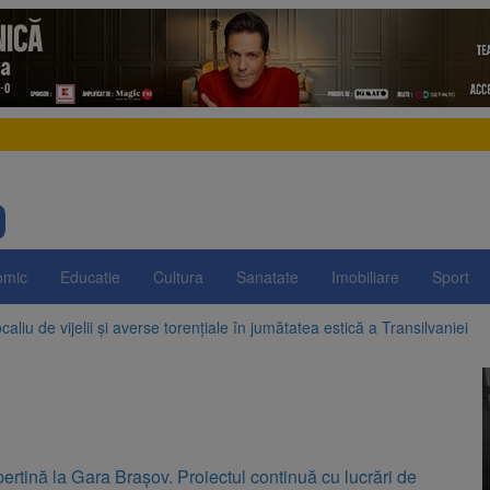
omic
Educatie
Cultura
Sanatate
Imobiliare
Sport
aliu de vijelii și averse torențiale în jumătatea estică a Transilvaniei
 Victoria, reținut după ce și-ar fi agresat soția de două ori în câteva zil
elajului i-au condus pe polițiști la cioate. Bărbat prins în pădure la Orm
sat platforma suspeND.ro pentru urmărirea inițiativei de suspendare a 
rtină la Gara Brașov. Proiectul continuă cu lucrări de