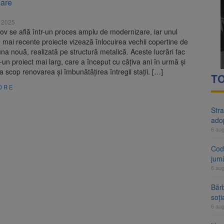
are
rte analizează dosarul lui Călin Georgescu și Horațiu Potra. Judecători
e 2025
 națională pentru biodiversitate 2026-2030, adoptată de Senat. Proiect
v se află într-un proces amplu de modernizare, iar unul
e mai recente proiecte vizează înlocuirea vechii copertine de
na nouă, realizată pe structură metalică. Aceste lucrări fac
r-un proiect mai larg, care a început cu câțiva ani în urmă și
a scop renovarea și îmbunătățirea întregii stații. […]
TO
ORE
Stra
ado
6 au
Cod 
jumă
6 au
Bărb
soți
6 au