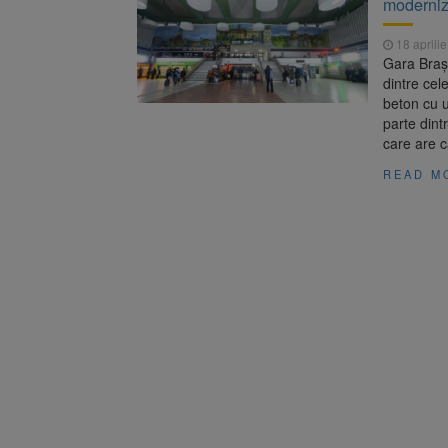
moderniz
Înalta Cu
6 august 2026
procesul
18 aprili
Strategia
6 august 2026
Gara Brașo
dintre cel
beton cu u
parte dint
care are c
READ M