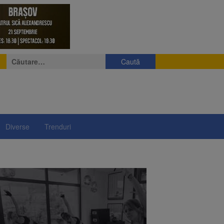
Caută
după:
Diverse
Trenduri
e
eniș
președintelui Nicușor