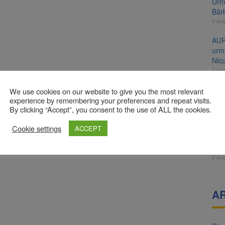
Urme
Băr
6 au
AUR
urmă
Nic
6 au
Înal
We use cookies on our website to give you the most relevant
și H
experience by remembering your preferences and repeat visits.
By clicking “Accept”, you consent to the use of ALL the cookies.
pro
6 au
Cookie settings
ACCEPT
Jud
vine
6 au
A