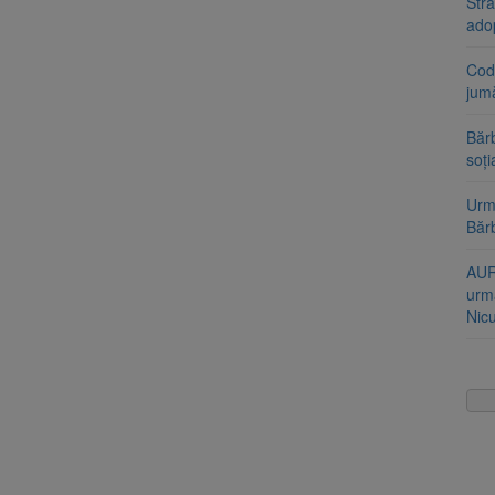
Stra
ado
Cod 
jumă
Bărb
soți
Urme
Băr
AUR
urmă
Nic