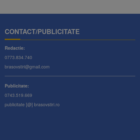
CONTACT/PUBLICITATE
Redactie:
0773.834.740
brasovstiri@gmail.com
Publicitate:
0743.519.669
publicitate [@] brasovstiri.ro