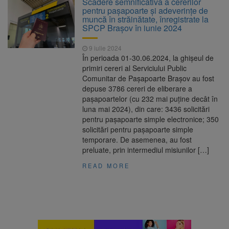
Scădere semnificativă a cererilor
Nivelul Dunării a început să crească
pentru pașapoarte și adeverințe de
Asociația Română pentru
8 august 2026
muncă în străinătate, înregistrate la
Iluminat cere reducerea luminii pe timpul
SPCP Brașov în iunie 2024
nopții, nu oprirea iluminatului public
Trafic blocat pe DN1E Brașov
7 august 2026
9 iulie 2024
– Poiana Brașov după un accident. Două
În perioada 01-30.06.2024, la ghișeul de
persoane primesc îngrijiri medicale
primiri cereri al Serviciului Public
Se schimbă examenul de
8 august 2026
Comunitar de Paşapoarte Braşov au fost
medic specialist. Subiecte unice în toată țara,
depuse 3786 cereri de eliberare a
aceeași oră și același barem
paşapoartelor (cu 232 mai puține decât în
luna mai 2024), din care: 3436 solicitări
pentru paşapoarte simple electronice; 350
solicitări pentru paşapoarte simple
temporare. De asemenea, au fost
preluate, prin intermediul misiunilor […]
READ MORE