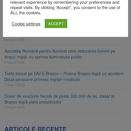
relevant experience by remembering your preferences and
Am început demolarea fostului complex Duplex 91, de lângă Piața
repeat visits. By clicking “Accept”, you consent to the use of
Star
ALL the cookies.
8 august 2026
Cookie settings
ACCEPT
Ungaria renunță la apelul pentru reducerea consumului de
energie. Nivelul Dunării a început să crească
8 august 2026
Asociația Română pentru Iluminat cere reducerea luminii pe
timpul nopții, nu oprirea iluminatului public
8 august 2026
Trafic blocat pe DN1E Brașov – Poiana Brașov după un accident.
Două persoane primesc îngrijiri medicale
7 august 2026
Dosar de evaziune fiscală de peste 330.000 de lei, clasat la
Brașov după plata prejudiciului
7 august 2026
ARTICOLE RECENTE