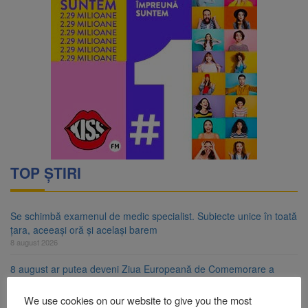
TOP ȘTIRI
Se schimbă examenul de medic specialist. Subiecte unice în toată
țara, aceeași oră și același barem
8 august 2026
8 august ar putea deveni Ziua Europeană de Comemorare a
Victimelor Accidentelor de Muncă
8 august 2026
We use cookies on our website to give you the most