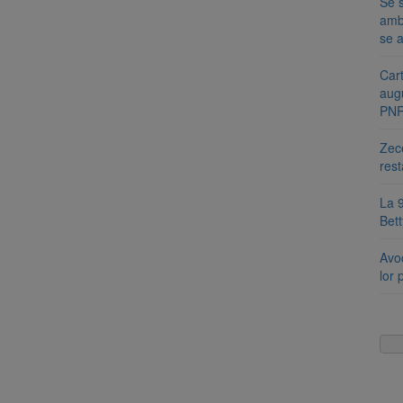
Se s
amb
se a
Cart
aug
PN
Zece
rest
La 9
Bet
Avoc
lor