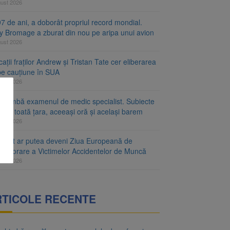
gust 2026
7 de ani, a doborât propriul record mondial.
ty Bromage a zburat din nou pe aripa unui avion
gust 2026
ații fraților Andrew și Tristan Tate cer eliberarea
 pe cauțiune în SUA
gust 2026
schimbă examenul de medic specialist. Subiecte
e în toată țara, aceeași oră și același barem
gust 2026
ugust ar putea deveni Ziua Europeană de
emorare a Victimelor Accidentelor de Muncă
gust 2026
RTICOLE RECENTE