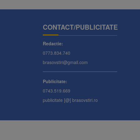
CONTACT/PUBLICITATE
Redactie:
0773.834.740
brasovstiri@gmail.com
Publicitate:
0743.519.669
publicitate [@] brasovstiri.ro