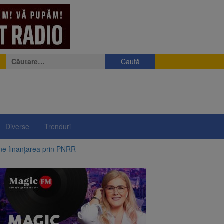
Caută
după:
Diverse
Trenduri
ine finanțarea prin PNRR
e a fost semnat
 pe aripa unui avion