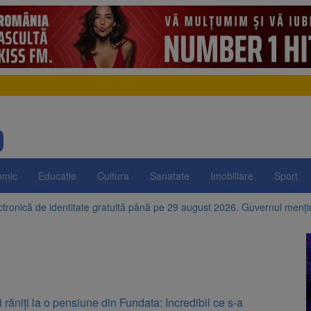
omic
Educatie
Cultura
Sanatate
Imobiliare
Sport
ctronică de identitate gratuită până pe 29 august 2026. Guvernul menț
e istorice din Șcheii Brașovului vor fi restaurate. Contractul de finanțar
ani, a doborât propriul record mondial. Betty Bromage a zburat din nou
fraților Andrew și Tristan Tate cer eliberarea lor pe cauțiune în SUA
ti răniți la o pensiune din Fundata: Incredibil ce s-a