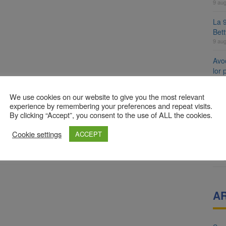
9 au
La 9
Bet
9 au
Avoc
lor
9 au
We use cookies on our website to give you the most relevant
Se 
experience by remembering your preferences and repeat visits.
unic
By clicking “Accept”, you consent to the use of ALL the cookies.
8 au
Cookie settings
ACCEPT
8 a
Com
8 au
A