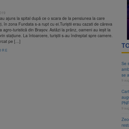
t
ă examenul de medic specialist. Subiecte unice în toată țara, aceeași 
2019
ă regulile pentru capsulele de cafea și ambalajele de unică folosință.
i au ajuns la spital după ce o scara de la pensiunea la care
i, în zona Fundata s-a rupt cu ei.Turiștii erau cazati de câreva
na agro-turistică din Brașov. Astăzi la prânz, oameni au ieșit la
rin stațiune. La întoarcere, turiștii s-au îndreptat spre camere.
rcat pe […]
TO
ORE
Se s
amb
se a
9 au
Cart
aug
PN
9 au
Zece
rest