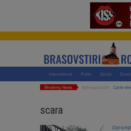
International
Politic
Social
Econ
Breaking News
Carte ele
9 august 2026
Zece troiț
9 august 2026
scara
La 97 de 
9 august 2026
Avocații 
9 august 2026
Opt turiș