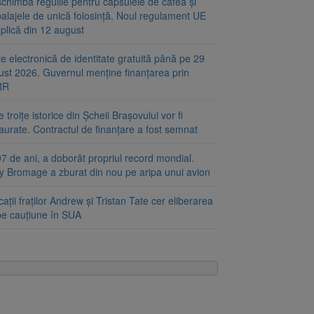
chimbă regulile pentru capsulele de cafea și
alajele de unică folosință. Noul regulament UE
plică din 12 august
e electronică de identitate gratuită până pe 29
ust 2026. Guvernul menține finanțarea prin
RR
 troițe istorice din Șcheii Brașovului vor fi
aurate. Contractul de finanțare a fost semnat
7 de ani, a doborât propriul record mondial.
ty Bromage a zburat din nou pe aripa unui avion
ații fraților Andrew și Tristan Tate cer eliberarea
 pe cauțiune în SUA