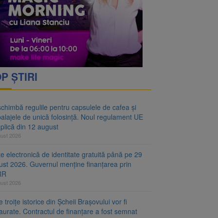
oră și același barem
 Noul regulament UE se
P ȘTIRI
chimbă regulile pentru capsulele de cafea și
alajele de unică folosință. Noul regulament UE
plică din 12 august
gust 2026
e electronică de identitate gratuită până pe 29
ust 2026. Guvernul menține finanțarea prin
RR
gust 2026
 troițe istorice din Șcheii Brașovului vor fi
aurate. Contractul de finanțare a fost semnat