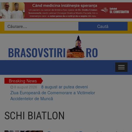
Caută
după:
Toggl
navig
Breaking News
8 august ar putea deveni
8 august 2026
Ziua Europeană de Comemorare a Victimelor
Accidentelor de Muncă
Am început demolarea
8 august 2026
fostului complex Duplex 91, de lângă Piața
SCHI BIATLON
Star
Ungaria renunță la apelul
8 august 2026
pentru reducerea consumului de energie.