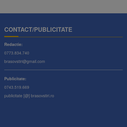
CONTACT/PUBLICITATE
Redactie:
0773.834.740
brasovstiri@gmail.com
Publicitate:
0743.519.669
publicitate [@] brasovstiri.ro