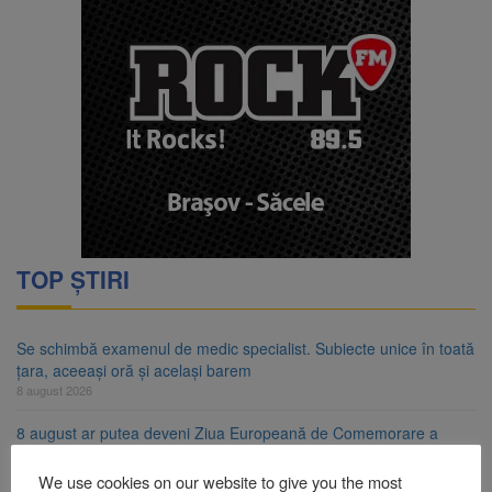
TOP ȘTIRI
Se schimbă examenul de medic specialist. Subiecte unice în toată
țara, aceeași oră și același barem
8 august 2026
8 august ar putea deveni Ziua Europeană de Comemorare a
Victimelor Accidentelor de Muncă
8 august 2026
We use cookies on our website to give you the most