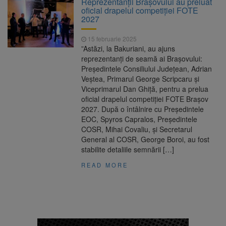
Reprezentanții Brașovului au preluat
Nivelul Dunării a început să crească
oficial drapelul competiției FOTE
Asociația Română pentru
8 august 2026
2027
Iluminat cere reducerea luminii pe timpul
nopții, nu oprirea iluminatului public
15 februarie 2025
Trafic blocat pe DN1E Brașov
7 august 2026
”Astăzi, la Bakuriani, au ajuns
– Poiana Brașov după un accident. Două
reprezentanți de seamă ai Brașovului:
persoane primesc îngrijiri medicale
Președintele Consiliului Județean, Adrian
Se schimbă examenul de
8 august 2026
Veștea, Primarul George Scripcaru și
medic specialist. Subiecte unice în toată țara,
Viceprimarul Dan Ghiță, pentru a prelua
aceeași oră și același barem
oficial drapelul competiției FOTE Brașov
2027. După o întâlnire cu Președintele
EOC, Spyros Capralos, Președintele
COSR, Mihai Covaliu, și Secretarul
General al COSR, George Boroi, au fost
stabilite detaliile semnării […]
READ MORE