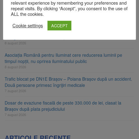
relevant experience by remembering your preferences and
Am început demolarea fostului complex Duplex 91, de lângă Piața
repeat visits. By clicking “Accept”, you consent to the use of
Star
ALL the cookies.
8 august 2026
Cookie settings
ACCEPT
Ungaria renunță la apelul pentru reducerea consumului de
energie. Nivelul Dunării a început să crească
8 august 2026
Asociația Română pentru Iluminat cere reducerea luminii pe
timpul nopții, nu oprirea iluminatului public
8 august 2026
Trafic blocat pe DN1E Brașov – Poiana Brașov după un accident.
Două persoane primesc îngrijiri medicale
7 august 2026
Dosar de evaziune fiscală de peste 330.000 de lei, clasat la
Brașov după plata prejudiciului
7 august 2026
ARTICOLE RECENTE