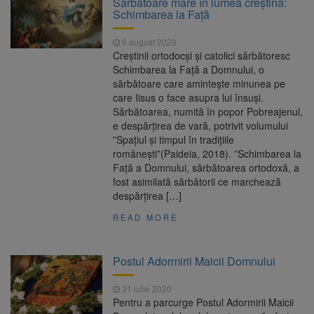
Sărbătoare mare în lumea creștină:
Nivelul Dunării a început să crească
Schimbarea la Față
Asociația Română pentru
8 august 2026
Iluminat cere reducerea luminii pe timpul
6 august 2020
nopții, nu oprirea iluminatului public
Creştinii ortodocşi şi catolici sărbătoresc
Trafic blocat pe DN1E Brașov
7 august 2026
Schimbarea la Faţă a Domnului, o
– Poiana Brașov după un accident. Două
sărbătoare care aminteşte minunea pe
persoane primesc îngrijiri medicale
care Iisus o face asupra lui însuşi.
Se schimbă examenul de
8 august 2026
Sărbătoarea, numită în popor Pobreajenul,
medic specialist. Subiecte unice în toată țara,
e despărţirea de vară, potrivit volumului
aceeași oră și același barem
”Spaţiul şi timpul în tradiţiile
româneşti”(Paideia, 2018). ”Schimbarea la
Faţă a Domnului, sărbătoarea ortodoxă, a
fost asimilată sărbătorii ce marchează
despărţirea […]
READ MORE
Postul Adormirii Maicii Domnului
31 iulie 2020
Pentru a parcurge Postul Adormirii Maicii