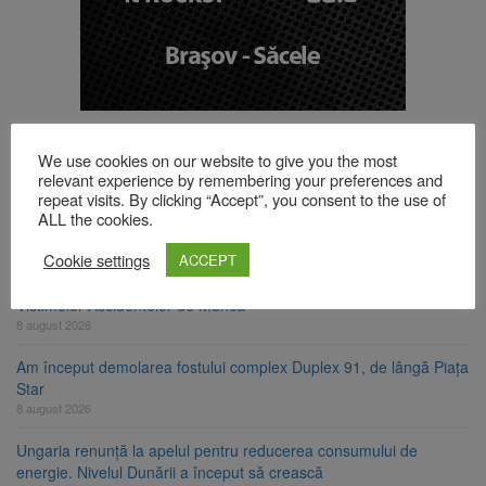
TOP ȘTIRI
We use cookies on our website to give you the most
relevant experience by remembering your preferences and
repeat visits. By clicking “Accept”, you consent to the use of
Se schimbă examenul de medic specialist. Subiecte unice în toată
ALL the cookies.
țara, aceeași oră și același barem
8 august 2026
Cookie settings
ACCEPT
8 august ar putea deveni Ziua Europeană de Comemorare a
Victimelor Accidentelor de Muncă
8 august 2026
Am început demolarea fostului complex Duplex 91, de lângă Piața
Star
8 august 2026
Ungaria renunță la apelul pentru reducerea consumului de
energie. Nivelul Dunării a început să crească