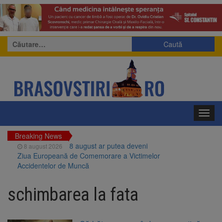
Caută
după:
Toggl
navig
Breaking News
8 august ar putea deveni
8 august 2026
Ziua Europeană de Comemorare a Victimelor
Accidentelor de Muncă
Am început demolarea
8 august 2026
fostului complex Duplex 91, de lângă Piața
schimbarea la fata
Star
Ungaria renunță la apelul
8 august 2026
pentru reducerea consumului de energie.