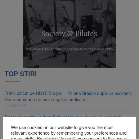
TOP ȘTIRI
Trafic blocat pe DN1E Brașov – Poiana Brașov după un accident.
Două persoane primesc îngrijiri medicale
7 august 2026
Dosar de evaziune fiscală de peste 330.000 de lei, clasat la
Brașov după plata prejudiciului
We use cookies on our website to give you the most
7 august 2026
relevant experience by remembering your preferences and
repeat visits. By clicking “Accept”, you consent to the use of