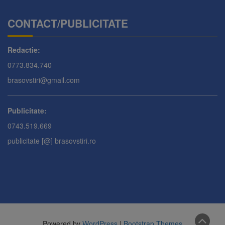
CONTACT/PUBLICITATE
Redactie:
0773.834.740
brasovstiri@gmail.com
Publicitate:
0743.519.669
publicitate [@] brasovstiri.ro
Powered by
WordPress
|
Bootstrap Themes