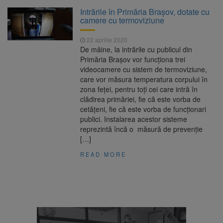
Clădirile Duplex de lângă
7 august 2026
Intrările în Primăria Brașov, dotate cu
Piața Star din Brașov au fost demolate
camere cu termoviziune
22 aprilie 2020
Platforma Belvedere de pe
7 august 2026
De mâine, la intrările cu publicul din
Tâmpa intră în renovare. Contract de peste 1
Primăria Brașov vor funcționa trei
milion de lei și termen de trei luni
videocamere cu sistem de termoviziune,
care vor măsura temperatura corpului în
Unul dintre cele mai mari
7 august 2026
zona feței, pentru toți cei care intră în
parcuri ale Brașovului va fi amenajat în
clădirea primăriei, fie că este vorba de
Bartolomeu-Avantgarden. Contractul a fost
cetățeni, fie că este vorba de funcționari
semnat (FOTO)
publici. Instalarea acestor sisteme
Trafic blocat pe DN1E Brașov
7 august 2026
reprezintă încă o măsură de prevenție
– Poiana Brașov după un accident. Două
[…]
persoane primesc îngrijiri medicale
READ MORE