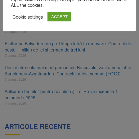
Primăria Brașov amenință cu sistarea plăților către Brai-Cata și
ALL the cookies.
Comprest. Motivul: platforme de gunoi neigienizate
7 august 2026
Cookie settings
ACCEPT
Clădirile Duplex de lângă Piața Star din Brașov au fost demolate
7 august 2026
Platforma Belvedere de pe Tâmpa intră în renovare. Contract de
peste 1 milion de lei și termen de trei luni
7 august 2026
Unul dintre cele mai mari parcuri ale Brașovului va fi amenajat în
Bartolomeu-Avantgarden. Contractul a fost semnat (FOTO)
7 august 2026
Aplicarea tarifelor pentru rovinietă și TollRo va începe la 1
octombrie 2026
7 august 2026
ARTICOLE RECENTE