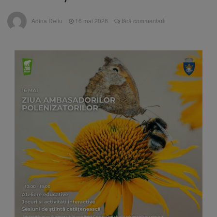
Nivelul Dunării a început să crească
Asociația Română pentru
8 august 2026
Adina Deliu
16 mai 2026
fără commentarii
Iluminat cere reducerea luminii pe timpul
nopții, nu oprirea iluminatului public
Trafic blocat pe DN1E Brașov
7 august 2026
– Poiana Brașov după un accident. Două
persoane primesc îngrijiri medicale
Se schimbă examenul de
8 august 2026
medic specialist. Subiecte unice în toată țara,
aceeași oră și același barem