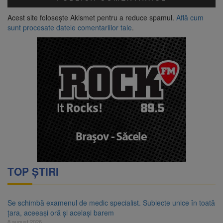
Acest site folosește Akismet pentru a reduce spamul.
Află cum
sunt procesate datele comentariilor tale
.
TOP ȘTIRI
Se schimbă examenul de medic specialist. Subiecte unice în toată
țara, aceeași oră și același barem
8 august 2026