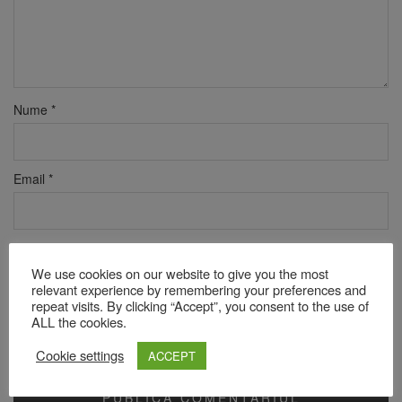
Nume
*
Email
*
Site web
We use cookies on our website to give you the most
relevant experience by remembering your preferences and
repeat visits. By clicking “Accept”, you consent to the use of
ALL the cookies.
Verificare anti-robot
Click pentru a începe verificarea
Cookie settings
ACCEPT
Friendly
Captcha ⇗