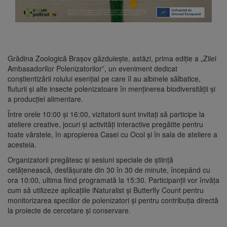
Grădina Zoologică Brașov găzduiește, astăzi, prima ediție a „Zilei
Ambasadorilor Polenizatorilor”, un eveniment dedicat
conștientizării rolului esențial pe care îl au albinele sălbatice,
fluturii și alte insecte polenizatoare în menținerea biodiversității și
a producției alimentare.
Între orele 10:00 și 16:00, vizitatorii sunt invitați să participe la
ateliere creative, jocuri și activități interactive pregătite pentru
toate vârstele, în apropierea Casei cu Ocol și în sala de ateliere a
acesteia.
Organizatorii pregătesc și sesiuni speciale de știință
cetățenească, desfășurate din 30 în 30 de minute, începând cu
ora 10:00, ultima fiind programată la 15:30. Participanții vor învăța
cum să utilizeze aplicațiile iNaturalist și Butterfly Count pentru
monitorizarea speciilor de polenizatori și pentru contribuția directă
la proiecte de cercetare și conservare.