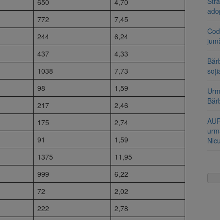
Stra
650
4,70
ado
772
7,45
Cod 
244
6,24
jumă
437
4,33
Bărb
1038
7,73
soți
98
1,59
Urme
Băr
217
2,46
AUR
175
2,74
urmă
91
1,59
Nic
1375
11,95
999
6,22
72
2,02
222
2,78