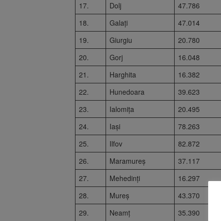
17.
Dolj
47.786
18.
Galați
47.014
19.
Giurgiu
20.780
20.
Gorj
16.048
21.
Harghita
16.382
22.
Hunedoara
39.623
23.
Ialomița
20.495
24.
Iași
78.263
25.
Ilfov
82.872
26.
Maramureș
37.117
27.
Mehedinți
16.297
28.
Mureș
43.370
29.
Neamț
35.390