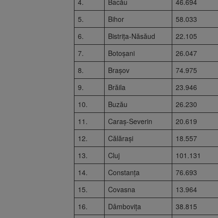
4.
Bacău
46.694
5.
Bihor
58.033
6.
Bistrița-Năsăud
22.105
7.
Botoșani
26.047
8.
Brașov
74.975
9.
Brăila
23.946
10.
Buzău
26.230
11.
Caraș-Severin
20.619
12.
Călărași
18.557
13.
Cluj
101.131
14.
Constanța
76.693
15.
Covasna
13.964
16.
Dâmbovița
38.815