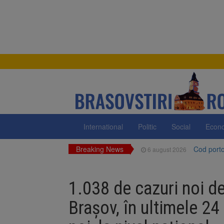
International
Politic
Social
Econ
Breaking News
Cod portoc
6 august 2026
Bărbat din
6 august 2026
1.038 de cazuri noi de
Urmele at
6 august 2026
Brașov, în ultimele 24
AUR a lan
6 august 2026
Dan