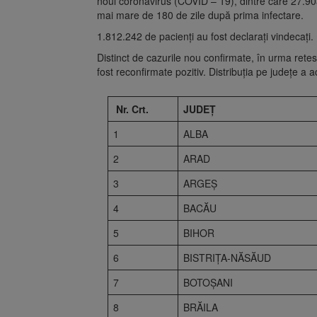
noul coronavirus (COVID – 19), dintre care 27.903 s
mai mare de 180 de zile după prima infectare.
1.812.242 de pacienți au fost declarați vindecați.
Distinct de cazurile nou confirmate, în urma retes
fost reconfirmate pozitiv. Distribuția pe județe a a
Nr. Crt.
JUDEȚ
1
ALBA
2
ARAD
3
ARGEŞ
4
BACĂU
5
BIHOR
6
BISTRIŢA-NĂSĂUD
7
BOTOŞANI
8
BRĂILA