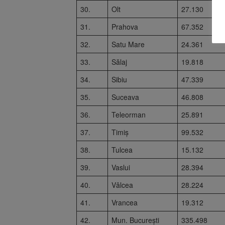
30.
Olt
27.130
31.
Prahova
67.352
32.
Satu Mare
24.361
33.
Sălaj
19.818
34.
Sibiu
47.339
35.
Suceava
46.808
36.
Teleorman
25.891
37.
Timiș
99.532
38.
Tulcea
15.132
39.
Vaslui
28.394
40.
Vâlcea
28.224
41.
Vrancea
19.312
42.
Mun. București
335.498