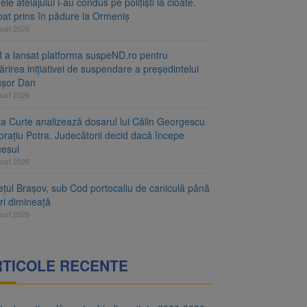
le atelajului i-au condus pe polițiști la cioate.
bat prins în pădure la Ormeniș
gust 2026
 a lansat platforma suspeND.ro pentru
rirea inițiativei de suspendare a președintelui
ușor Dan
gust 2026
ta Curte analizează dosarul lui Călin Georgescu
orațiu Potra. Judecătorii decid dacă începe
cesul
gust 2026
ețul Brașov, sub Cod portocaliu de caniculă până
ri dimineață
gust 2026
RTICOLE RECENTE