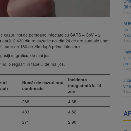
Urme
Băr
6 au
AUR
urmă
9 de cazuri noi de persoane infectate cu SARS – CoV – 2
Nic
ioară. 2.430 dintre cazurile noi din 24 de ore sunt ale unor
6 au
 mai mare de 180 de zile după prima infectare.
Înal
 găsiți în graficul de mai jos.
și H
pro
r noi o regăsiți în tabelul de mai jos.
6 au
Incidența
Jud
zuri
Număr de cazuri nou
înregistrată la 14
vine
otal)
confirmate
zile
6 au
288
4,65
483
4,52
A
271
2,90