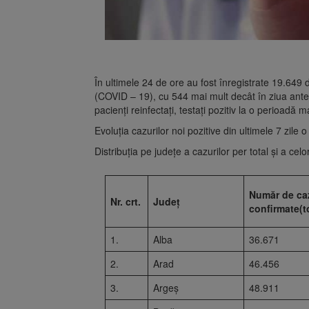
În ultimele 24 de ore au fost înregistrate 19.64
(COVID – 19), cu 544 mai mult decât în ziua anter
pacienți reinfectați, testați pozitiv la o perioadă
Evoluția cazurilor noi pozitive din ultimele 7 zile o
Distribuția pe județe a cazurilor per total și a celo
Număr de ca
Nr. crt.
Județ
confirmate(t
1.
Alba
36.671
2.
Arad
46.456
3.
Argeș
48.911