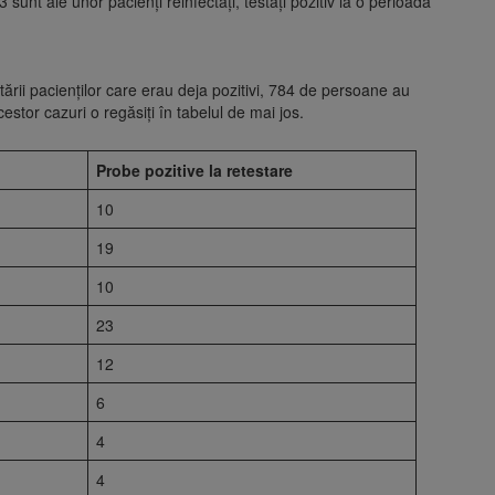
unt ale unor pacienți reinfectați, testați pozitiv la o perioadă
tării pacienților care erau deja pozitivi, 784 de persoane au
cestor cazuri o regăsiți în tabelul de mai jos.
Probe pozitive la retestare
10
19
10
23
12
6
4
4