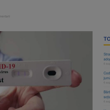
rte analizează dosarul lui Călin Georgescu și Horațiu Potra. Judecători
 națională pentru biodiversitate 2026-2030, adoptată de Senat. Proiect
mentarii
TO
Stra
ado
6 au
Cod 
jumă
6 au
Bărb
soți
6 au