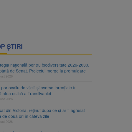
i decid dacă începe
ul merge la promulgare
P ȘTIRI
tegia națională pentru biodiversitate 2026-2030,
ptată de Senat. Proiectul merge la promulgare
gust 2026
portocaliu de vijelii și averse torențiale în
tatea estică a Transilvaniei
gust 2026
at din Victoria, reținut după ce și-ar fi agresat
a de două ori în câteva zile
gust 2026