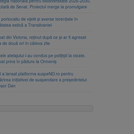
tegia națională pentru biodiversitate 2026-2030,
ptată de Senat. Proiectul merge la promulgare
portocaliu de vijelii și averse torențiale în
tatea estică a Transilvaniei
at din Victoria, reținut după ce și-ar fi agresat
a de două ori în câteva zile
le atelajului i-au condus pe polițiști la cioate.
bat prins în pădure la Ormeniș
 a lansat platforma suspeND.ro pentru
rirea inițiativei de suspendare a președintelui
ușor Dan