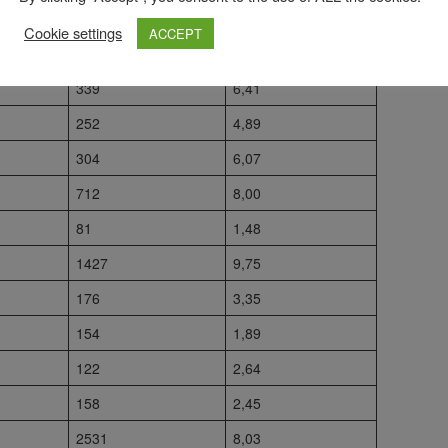
155
1,24
Cookie settings
ACCEPT
427
3,00
339
6,41
252
4,89
304
6,07
712
8,00
81
1,48
1427
9,75
176
3,35
154
1,89
122
2,64
158
2,45
2531
8,03