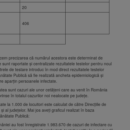
20
406
 facem precizarea că numărul acestora este determinat de
 sunt raportate și centralizate rezultatele testelor pentru noul
rele de testare introduc în mod direct rezultatele testelor
Sănătate Publică să fie realizată ancheta epidemiologică și
care aparțin persoanele infectate.
estea sunt cazuri ale unor cetățeni care au venit în România
uprinse în totalul cazurilor noi nealocate pe județe.
tate la 1.000 de locuitori este calculat de către Direcțiile de
și al județelor. Mai jos aveți graficul realizat în baza
Sănătate Publică:
omâniei au fost înregistrate 1.983.670 de cazuri de infectare cu