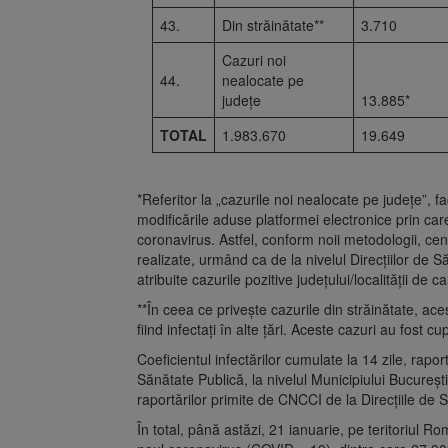
43.
Din străinătate**
3.710
Cazuri noi
44.
nealocate pe
județe
13.885*
TOTAL
1.983.670
19.649
*Referitor la „cazurile noi nealocate pe județe”,
modificările aduse platformei electronice prin care
coronavirus. Astfel, conform noii metodologii, cent
realizate, urmând ca de la nivelul Direcțiilor de 
atribuite cazurile pozitive județului/localității de 
**În ceea ce privește cazurile din străinătate, ac
fiind infectați în alte țări. Aceste cazuri au fost c
Coeficientul infectărilor cumulate la 14 zile, rapor
Sănătate Publică, la nivelul Municipiului București 
raportărilor primite de CNCCI de la Direcțiile de 
În total, până astăzi, 21 ianuarie, pe teritoriul R