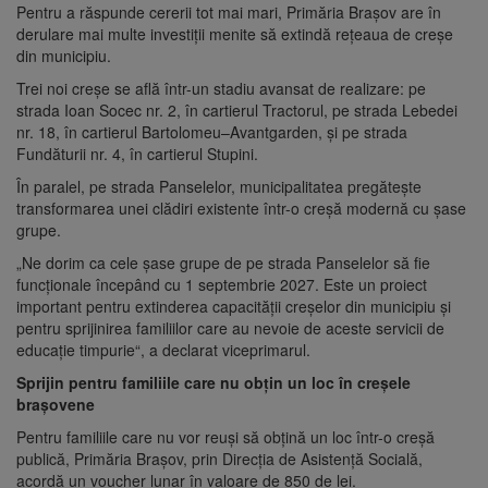
Pentru a răspunde cererii tot mai mari, Primăria Brașov are în
derulare mai multe investiții menite să extindă rețeaua de creșe
din municipiu.
Trei noi creșe se află într-un stadiu avansat de realizare: pe
strada Ioan Socec nr. 2, în cartierul Tractorul, pe strada Lebedei
nr. 18, în cartierul Bartolomeu–Avantgarden, și pe strada
Fundăturii nr. 4, în cartierul Stupini.
În paralel, pe strada Panselelor, municipalitatea pregătește
transformarea unei clădiri existente într-o creșă modernă cu șase
grupe.
„Ne dorim ca cele șase grupe de pe strada Panselelor să fie
funcționale începând cu 1 septembrie 2027. Este un proiect
important pentru extinderea capacității creșelor din municipiu și
pentru sprijinirea familiilor care au nevoie de aceste servicii de
educație timpurie“, a declarat viceprimarul.
Sprijin pentru familiile care nu obțin un loc în creșele
brașovene
Pentru familiile care nu vor reuși să obțină un loc într-o creșă
publică, Primăria Brașov, prin Direcția de Asistență Socială,
acordă un voucher lunar în valoare de 850 de lei.