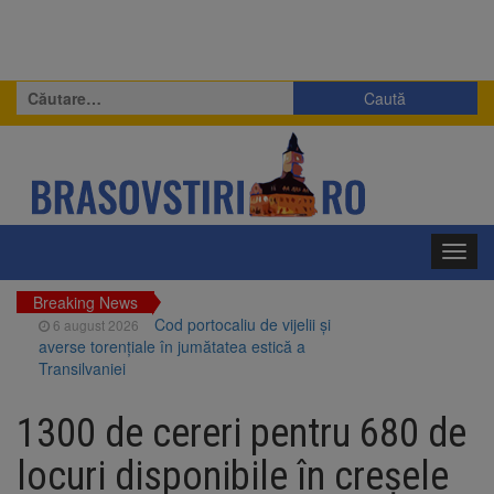
Caută
după:
Toggl
navig
Breaking News
Cod portocaliu de vijelii și
6 august 2026
averse torențiale în jumătatea estică a
Transilvaniei
Bărbat din Victoria, reținut
6 august 2026
după ce și-ar fi agresat soția de două ori în
1300 de cereri pentru 680 de
câteva zile
Urmele atelajului i-au condus
6 august 2026
locuri disponibile în creșele
pe polițiști la cioate. Bărbat prins în pădure la