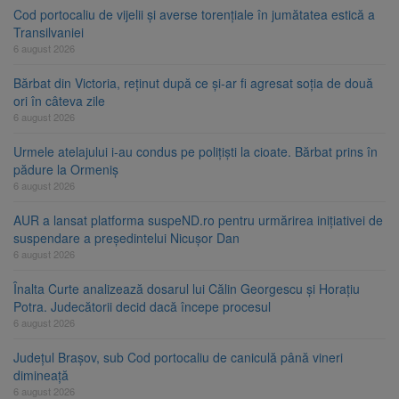
Cod portocaliu de vijelii și averse torențiale în jumătatea estică a
Transilvaniei
6 august 2026
Bărbat din Victoria, reținut după ce și-ar fi agresat soția de două
ori în câteva zile
6 august 2026
Urmele atelajului i-au condus pe polițiști la cioate. Bărbat prins în
pădure la Ormeniș
6 august 2026
AUR a lansat platforma suspeND.ro pentru urmărirea inițiativei de
suspendare a președintelui Nicușor Dan
6 august 2026
Înalta Curte analizează dosarul lui Călin Georgescu și Horațiu
Potra. Judecătorii decid dacă începe procesul
6 august 2026
Județul Brașov, sub Cod portocaliu de caniculă până vineri
dimineață
6 august 2026