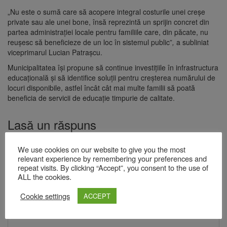
„Nu este o sumă care să acopere integral costurile unei creșe
private sau ale unei bone, însă reprezintă un sprijin concret din
partea administrației locale pentru familiile care, din păcate, nu
reușesc să beneficieze de un loc în sistemul public”
,
a subliniat
viceprimarul Lucian Patrașcu.
Municipalitatea își propune să continue investițiile în infrastructura
educațională și să identifice soluții pentru creșterea numărului de
locuri disponibile, astfel încât cât mai multe familii să poată
beneficia de servicii de educație timpurie de calitate.
Lasă un răspuns
Adresa ta de email nu va fi publicată.
Câmpurile obligatorii sunt
We use cookies on our website to give you the most
marcate cu
*
relevant experience by remembering your preferences and
Comentariu
*
repeat visits. By clicking “Accept”, you consent to the use of
ALL the cookies.
Cookie settings
ACCEPT