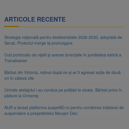
ARTICOLE RECENTE
Strategia națională pentru biodiversitate 2026-2030, adoptată de
Senat. Proiectul merge la promulgare
Cod portocaliu de vijelii și averse torențiale în jumătatea estică a
Transilvaniei
Bărbat din Victoria, reținut după ce și-ar fi agresat soția de două
ori în câteva zile
Urmele atelajului i-au condus pe polițiști la cioate. Bărbat prins în
pădure la Ormeniș
AUR a lansat platforma suspeND.ro pentru urmărirea inițiativei de
suspendare a președintelui Nicușor Dan