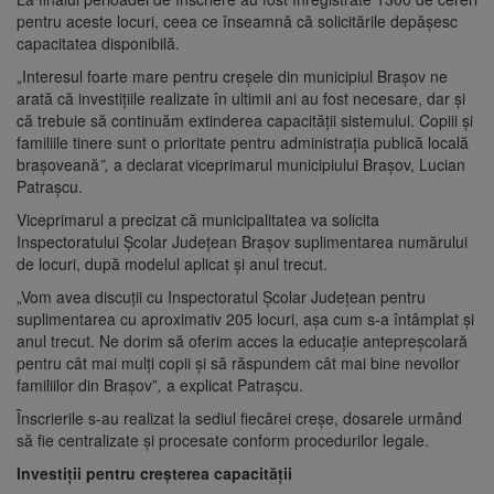
pentru aceste locuri, ceea ce înseamnă că solicitările depășesc
capacitatea disponibilă.
„Interesul foarte mare pentru creșele din municipiul Brașov ne
arată că investițiile realizate în ultimii ani au fost necesare, dar și
că trebuie să continuăm extinderea capacității sistemului. Copiii și
familiile tinere sunt o prioritate pentru administrația publică locală
brașoveană
”,
a declarat viceprimarul municipiului Brașov, Lucian
Patrașcu.
Viceprimarul a precizat că municipalitatea va solicita
Inspectoratului Școlar Județean Brașov suplimentarea numărului
de locuri, după modelul aplicat și anul trecut.
„Vom avea discuții cu Inspectoratul Școlar Județean pentru
suplimentarea cu aproximativ 205 locuri, așa cum s-a întâmplat și
anul trecut. Ne dorim să oferim acces la educație antepreșcolară
pentru cât mai mulți copii și să răspundem cât mai bine nevoilor
familiilor din Brașov”
,
a explicat Patrașcu.
Înscrierile s-au realizat la sediul fiecărei creșe, dosarele urmând
să fie centralizate și procesate conform procedurilor legale.
Investiții pentru creșterea capacității