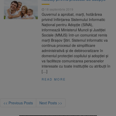
18 septembrie 2019
Guvernul a aprobat, marţi, hotărârea
privind înfiinţarea Sistemului Informatic
Naţional pentru Adopţie (SINA),
informează Ministerul Muncii şi Justiţiei
Sociale (MMJS) într-un comunicat remis
marţi Brașov Știri. Sistemul informatic va
continua procesul de simplificare
administrativă şi de debirocratizare în
domeniul protecţiei copilului şi adopţiei şi
va faciliteze comunicarea persoanelor
interesate cu toate instituţiile cu atribuţii în
[…]
READ MORE
<< Previous Posts
Next Posts >>