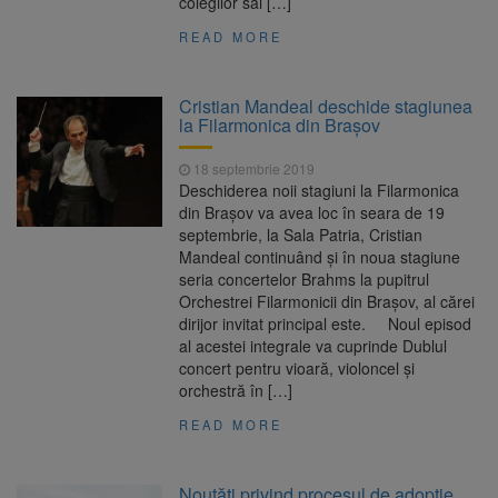
colegilor săi […]
READ MORE
Cristian Mandeal deschide stagiunea
la Filarmonica din Brașov
18 septembrie 2019
Deschiderea noii stagiuni la Filarmonica
din Braşov va avea loc în seara de 19
septembrie, la Sala Patria, Cristian
Mandeal continuând şi în noua stagiune
seria concertelor Brahms la pupitrul
Orchestrei Filarmonicii din Brașov, al cărei
dirijor invitat principal este. Noul episod
al acestei integrale va cuprinde Dublul
concert pentru vioară, violoncel şi
orchestră în […]
READ MORE
Noutăți privind procesul de adopție