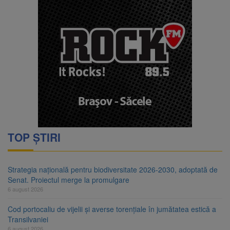
TOP ȘTIRI
Strategia națională pentru biodiversitate 2026-2030, adoptată de
Senat. Proiectul merge la promulgare
6 august 2026
Cod portocaliu de vijelii și averse torențiale în jumătatea estică a
Transilvaniei
6 august 2026