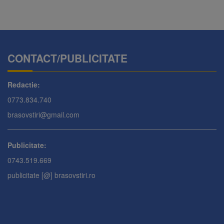
CONTACT/PUBLICITATE
Redactie:
0773.834.740
brasovstiri@gmail.com
Publicitate:
0743.519.669
publicitate [@] brasovstiri.ro