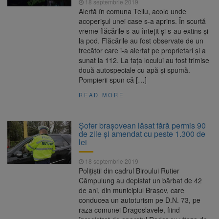
18 septembrie 2019
Alertă în comuna Teliu, acolo unde
acoperișul unei case s-a aprins. În scurtă
vreme flăcările s-au întețit și s-au extins și
la pod. Flăcările au fost observate de un
trecător care i-a alertat pe proprietari și a
sunat la 112. La fața locului au fost trimise
două autospeciale cu apă și spumă.
Pompierii spun că […]
READ MORE
Șofer brașovean lăsat fără permis 90
de zile și amendat cu peste 1.300 de
lei
18 septembrie 2019
Poliţiştii din cadrul Biroului Rutier
Câmpulung au depistat un bărbat de 42
de ani, din municipiul Braşov, care
conducea un autoturism pe D.N. 73, pe
raza comunei Dragoslavele, fiind