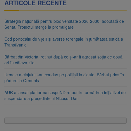
ARTICOLE RECENTE
Strategia națională pentru biodiversitate 2026-2030, adoptată de
Senat. Proiectul merge la promulgare
Cod portocaliu de vijelii și averse torențiale în jumătatea estică a
Transilvaniei
Bărbat din Victoria, reținut după ce și-ar fi agresat soția de două
ori în câteva zile
Urmele atelajului i-au condus pe polițiști la cioate. Bărbat prins în
pădure la Ormeniș
AUR a lansat platforma suspeND.ro pentru urmărirea inițiativei de
suspendare a președintelui Nicușor Dan