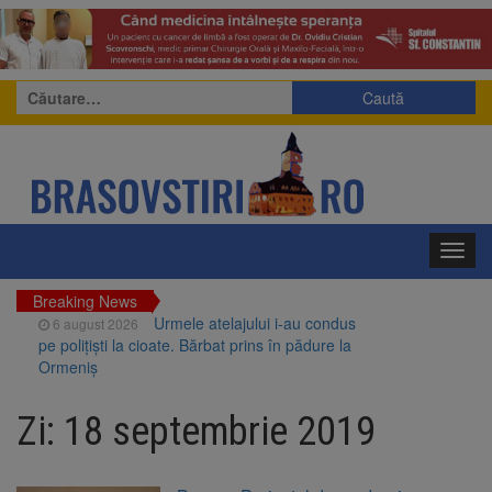
Caută
după:
Toggl
navig
Breaking News
Urmele atelajului i-au condus
6 august 2026
pe polițiști la cioate. Bărbat prins în pădure la
Ormeniș
AUR a lansat platforma
6 august 2026
suspeND.ro pentru urmărirea inițiativei de
Zi:
18 septembrie 2019
suspendare a președintelui Nicușor Dan
Înalta Curte analizează
6 august 2026
dosarul lui Călin Georgescu și Horațiu Potra.