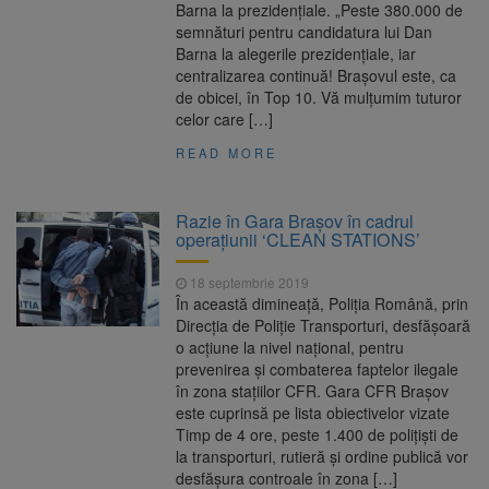
Barna la prezidențiale. „Peste 380.000 de
semnături pentru candidatura lui Dan
Barna la alegerile prezidențiale, iar
centralizarea continuă! Braşovul este, ca
de obicei, în Top 10. Vă mulţumim tuturor
celor care […]
READ MORE
Razie în Gara Brașov în cadrul
operațiunii ‘CLEAN STATIONS’
18 septembrie 2019
În această dimineaţă, Poliţia Română, prin
Direcţia de Poliţie Transporturi, desfăşoară
o acţiune la nivel naţional, pentru
prevenirea şi combaterea faptelor ilegale
în zona staţiilor CFR. Gara CFR Brașov
este cuprinsă pe lista obiectivelor vizate
Timp de 4 ore, peste 1.400 de poliţişti de
la transporturi, rutieră şi ordine publică vor
desfăşura controale în zona […]