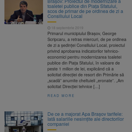
Braşov: Proiectul de modernizare a
Judecătorii decid dacă începe procesul
toaletei publice din Piaţa Sfatului,
Strategia națională pentru
6 august 2026
scos de primar de pe ordinea de zi a
biodiversitate 2026-2030, adoptată de Senat.
Consiliului Local
Proiectul merge la promulgare
Cod portocaliu de vijelii și
6 august 2026
18 septembrie 2019
averse torențiale în jumătatea estică a
Primarul municipiului Braşov, George
Transilvaniei
Scripcaru, a retras miercuri, de pe ordinea
Bărbat din Victoria, reținut
6 august 2026
de zi a şedinţei Consiliului Local, proiectul
după ce și-ar fi agresat soția de două ori în
privind aprobarea indicatorilor tehnico-
câteva zile
economici pentru modernizarea toaletei
publice din Piaţa Sfatului, în valoare de
peste 1 milion de lei, explicând că a
solicitat direcţiei de resort din Primărie să
„scadă” anumite cheltuieli „eronate”. „Am
solicitat Direcţiei tehnice […]
READ MORE
De ce a majorat Apa Brașov tarifele:
Iată salariile nesimțite ale directorilor
companiei