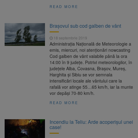
READ MORE
Brașovul sub cod galben de vânt
18 septembrie 2019
Administraţia Naţională de Meteorologie a
emis, miercuri, noi atenţionări nowcasting
Cod galben de vânt valabile până la ora
14:00 în 9 judeţe. Potrivi meteorologilor, în
judeţele Alba, Covasna, Braşov, Mureş,
Harghita şi Sibiu se vor semnala
intensificări locale ale vântului care la
rafală vor atinge 55…65 km/h, iar la munte
vor depăşi 70-80 km/h.
READ MORE
Incendiu la Teliu: Arde acoperișul unei
case!