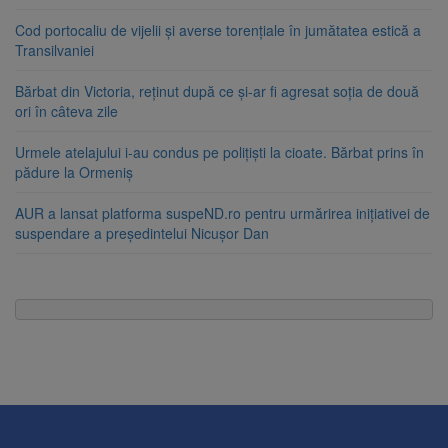
Cod portocaliu de vijelii și averse torențiale în jumătatea estică a
Transilvaniei
Bărbat din Victoria, reținut după ce și-ar fi agresat soția de două
ori în câteva zile
Urmele atelajului i-au condus pe polițiști la cioate. Bărbat prins în
pădure la Ormeniș
AUR a lansat platforma suspeND.ro pentru urmărirea inițiativei de
suspendare a președintelui Nicușor Dan