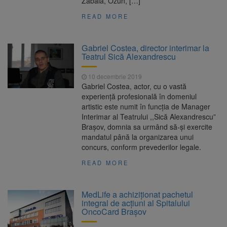
Zăbala, Ozun, […]
READ MORE
Gabriel Costea, director interimar la
Teatrul Sică Alexandrescu
10 decembrie 2019
Gabriel Costea, actor, cu o vastă
experiență profesională în domeniul
artistic este numit în funcția de Manager
Interimar al Teatrului ,,Sică Alexandrescu”
Braşov, domnia sa urmând să-și exercite
mandatul până la organizarea unui
concurs, conform prevederilor legale.
READ MORE
MedLife a achiziţionat pachetul
integral de acţiuni al Spitalului
OncoCard Braşov