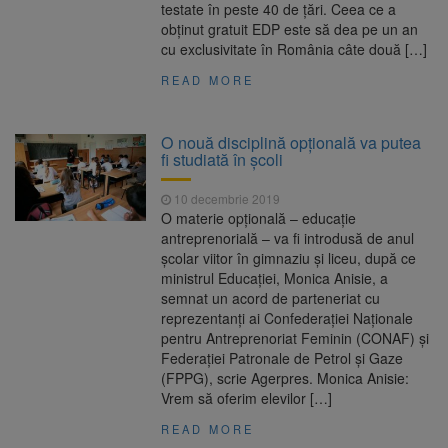
testate în peste 40 de ţări. Ceea ce a
obţinut gratuit EDP este să dea pe un an
cu exclusivitate în România câte două […]
READ MORE
O nouă disciplină opțională va putea
fi studiată în școli
10 decembrie 2019
O materie opţională – educaţie
antreprenorială – va fi introdusă de anul
şcolar viitor în gimnaziu şi liceu, după ce
ministrul Educaţiei, Monica Anisie, a
semnat un acord de parteneriat cu
reprezentanţi ai Confederaţiei Naţionale
pentru Antreprenoriat Feminin (CONAF) şi
Federaţiei Patronale de Petrol şi Gaze
(FPPG), scrie Agerpres. Monica Anisie:
Vrem să oferim elevilor […]
READ MORE