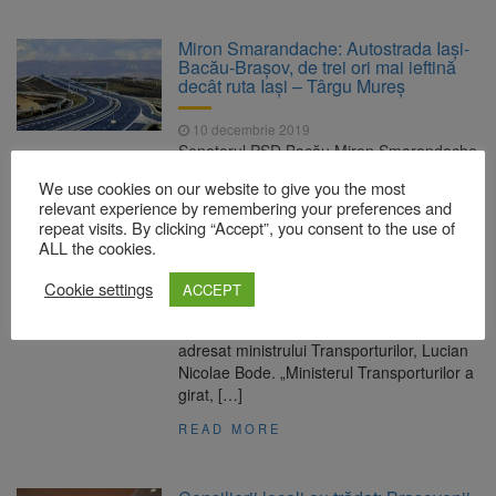
Miron Smarandache: Autostrada Iaşi-
Bacău-Braşov, de trei ori mai ieftină
decât ruta Iaşi – Târgu Mureş
10 decembrie 2019
Senatorul PSD Bacău Miron Smarandache
a abordat în cadrul unei interpelări
We use cookies on our website to give you the most
parlamentare subiectul realizării
relevant experience by remembering your preferences and
Autostrăzii Moldovei, pe structura
repeat visits. By clicking “Accept”, you consent to the use of
creionată de un studiu profesionist
ALL the cookies.
elaborat de Banca Europeană de Investiţii.
Pentru a elucida anumite aspecte legate
Cookie settings
ACCEPT
de această investiţie asumată de statul
român, parlamentarul băcăuan s-a
adresat ministrului Transporturilor, Lucian
Nicolae Bode. „Ministerul Transporturilor a
girat, […]
READ MORE