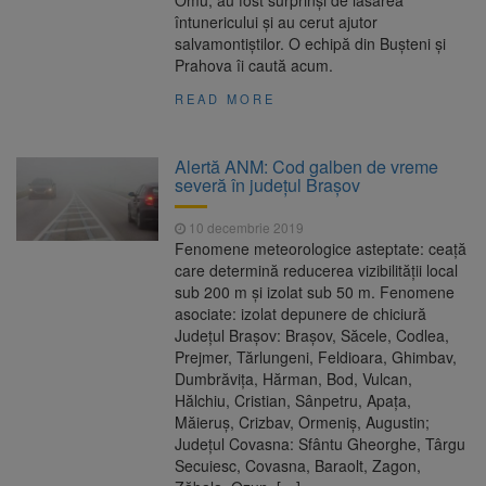
Omu, au fost surprinși de lăsarea
întunericului și au cerut ajutor
salvamontiștilor. O echipă din Bușteni și
Prahova îi caută acum.
READ MORE
Alertă ANM: Cod galben de vreme
severă în județul Brașov
10 decembrie 2019
Fenomene meteorologice asteptate: ceață
care determină reducerea vizibilității local
sub 200 m și izolat sub 50 m. Fenomene
asociate: izolat depunere de chiciură
Județul Braşov: Brașov, Săcele, Codlea,
Prejmer, Tărlungeni, Feldioara, Ghimbav,
Dumbrăvița, Hărman, Bod, Vulcan,
Hălchiu, Cristian, Sânpetru, Apața,
Măieruș, Crizbav, Ormeniș, Augustin;
Județul Covasna: Sfântu Gheorghe, Târgu
Secuiesc, Covasna, Baraolt, Zagon,