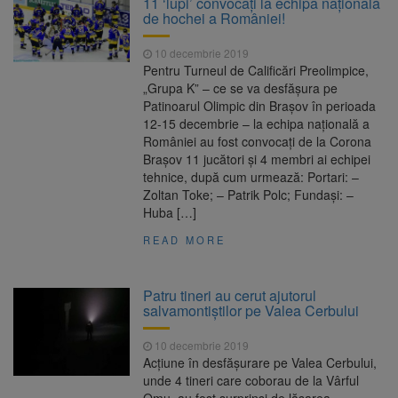
11 ‘lupi’ convocați la echipa națională
Ormeniș
de hochei a României!
AUR a lansat platforma
6 august 2026
suspeND.ro pentru urmărirea inițiativei de
10 decembrie 2019
suspendare a președintelui Nicușor Dan
Pentru Turneul de Calificări Preolimpice,
Înalta Curte analizează
6 august 2026
„Grupa K” – ce se va desfășura pe
dosarul lui Călin Georgescu și Horațiu Potra.
Patinoarul Olimpic din Brașov în perioada
Judecătorii decid dacă începe procesul
12-15 decembrie – la echipa națională a
Strategia națională pentru
6 august 2026
României au fost convocați de la Corona
biodiversitate 2026-2030, adoptată de Senat.
Brașov 11 jucători și 4 membri ai echipei
Proiectul merge la promulgare
tehnice, după cum urmează: Portari: –
Zoltan Toke; – Patrik Polc; Fundași: –
Huba […]
READ MORE
Patru tineri au cerut ajutorul
salvamontiștilor pe Valea Cerbului
10 decembrie 2019
Acțiune în desfășurare pe Valea Cerbului,
unde 4 tineri care coborau de la Vârful