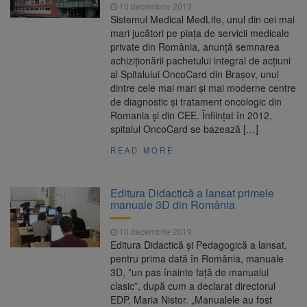
10 decembrie 2019
Sistemul Medical MedLife, unul din cei mai
mari jucători pe piaţa de servicii medicale
private din România, anunţă semnarea
achiziţionării pachetului integral de acţiuni
al Spitalului OncoCard din Braşov, unul
dintre cele mai mari şi mai moderne centre
de diagnostic şi tratament oncologic din
Romania şi din CEE. Înfiinţat în 2012,
spitalul OncoCard se bazează […]
READ MORE
Editura Didactică a lansat primele
manuale 3D din România
10 decembrie 2019
Editura Didactică şi Pedagogică a lansat,
pentru prima dată în România, manuale
3D, ”un pas înainte faţă de manualul
clasic”, după cum a declarat directorul
EDP, Maria Nistor. „Manualele au fost