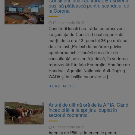
Consilierii locali au trădat: Brașovenii
puși să plătească pentru scandalul de
la Corona
10 decembrie 2019
Consilierii locali i-au trădat pe brașoveni.
La ședința de Consiliu Local organizată
marți, de la ora 13, punctul 36 pe ordinea
de zi a fost „Proiect de hotărâre privind
aprobarea achiziționării serviciilor de
consultanță, asistență juridică, în vederea
reprezentării în fața Federației Române de
Handbal, Agenției Naționale Anti-Doping,
WADA și în justiție cu privire la […]
READ MORE
Anunț de ultimă oră de la APIA. Când
încep plățile la sprijinul cuplat în
sectorul zootehnic
10 decembrie 2019
Agenţia de Plăţi şi Intervenţie pentru