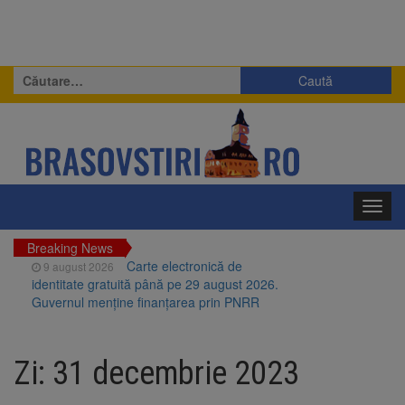
Caută
după:
Toggl
navig
Breaking News
Carte electronică de
9 august 2026
identitate gratuită până pe 29 august 2026.
Guvernul menține finanțarea prin PNRR
Zece troițe istorice din Șcheii
9 august 2026
Brașovului vor fi restaurate. Contractul de
Zi:
31 decembrie 2023
finanțare a fost semnat