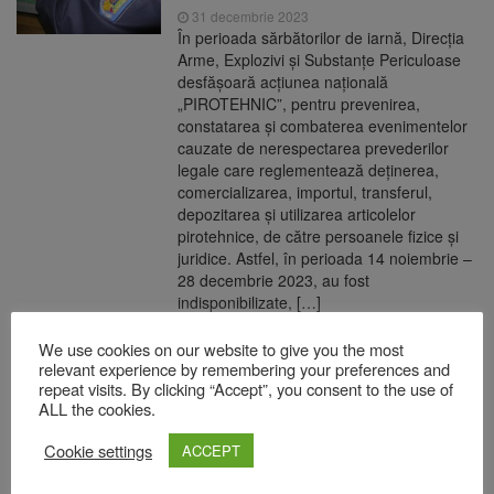
31 decembrie 2023
În perioada sărbătorilor de iarnă, Direcţia
Arme, Explozivi şi Substanţe Periculoase
desfășoară acţiunea naţională
„PIROTEHNIC”, pentru prevenirea,
constatarea şi combaterea evenimentelor
cauzate de nerespectarea prevederilor
legale care reglementează deţinerea,
comercializarea, importul, transferul,
depozitarea şi utilizarea articolelor
pirotehnice, de către persoanele fizice şi
juridice. Astfel, în perioada 14 noiembrie –
28 decembrie 2023, au fost
indisponibilizate, […]
READ MORE
We use cookies on our website to give you the most
relevant experience by remembering your preferences and
repeat visits. By clicking “Accept”, you consent to the use of
Cine va urca pe scena din Piața
ALL the cookies.
Sfatului în noaptea de Revelion
Cookie settings
ACCEPT
31 decembrie 2023
Distracția a început în Piața Sfatului încă