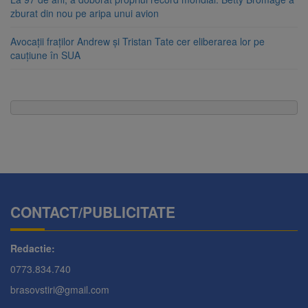
zburat din nou pe aripa unui avion
Avocații fraților Andrew și Tristan Tate cer eliberarea lor pe
cauțiune în SUA
CONTACT/PUBLICITATE
Redactie:
0773.834.740
brasovstiri@gmail.com