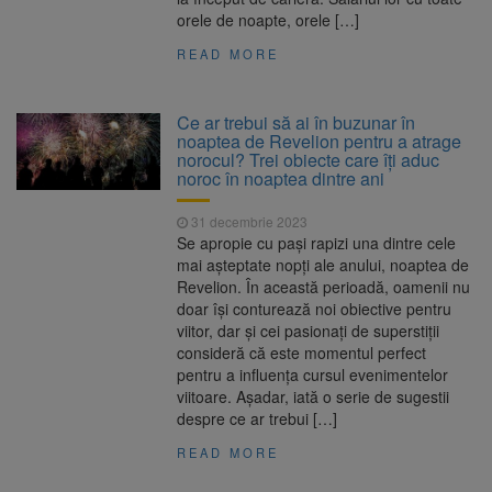
orele de noapte, orele […]
READ MORE
Ce ar trebui să ai în buzunar în
noaptea de Revelion pentru a atrage
norocul? Trei obiecte care îți aduc
noroc în noaptea dintre ani
31 decembrie 2023
Se apropie cu pași rapizi una dintre cele
mai așteptate nopți ale anului, noaptea de
Revelion. În această perioadă, oamenii nu
doar își conturează noi obiective pentru
viitor, dar și cei pasionați de superstiții
consideră că este momentul perfect
pentru a influența cursul evenimentelor
viitoare. Așadar, iată o serie de sugestii
despre ce ar trebui […]
READ MORE