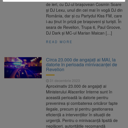
de ieri, cu DJ-ul brașovean Cosmin Soare
și DJ Lexu, unul din cei mai în vogă DJ din
România, dar și cu Partydul Kiss FM, care
i-au ținut în priză pe brașoveni și turiști. În
seara de Revelion, Trupa 6, Paul Groove,
DJ Dark și MC-ul Marian Maican […]
READ MORE
Circa 23.000 de angajaţi ai MAI, la
datorie în perioada minivacanţei de
Revelion
31 decembrie 2023
Aproximativ 23.000 de angajați ai
Ministerului Afacerilor Interne sunt în
această perioadă la datorie pentru
prevenirea și combaterea oricăror fapte
ilegale, precum și pentru gestionarea
eficiență a intervențiilor în situații de
urgență. Pentru o minivacanță lipsită de
neplăceri, autoritățile recomandă