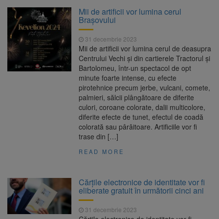
La 97 de ani, a doborât
9 august 2026
Mii de artificii vor lumina cerul
propriul record mondial. Betty Bromage a
Brașovului
zburat din nou pe aripa unui avion
31 decembrie 2023
Avocații fraților Andrew și
9 august 2026
Mii de artificii vor lumina cerul de deasupra
Tristan Tate cer eliberarea lor pe cauțiune în
Centrului Vechi și din cartierele Tractorul și
SUA
Bartolomeu, într-un spectacol de opt
minute foarte intense, cu efecte
Se schimbă examenul de
8 august 2026
pirotehnice precum jerbe, vulcani, comete,
medic specialist. Subiecte unice în toată țara,
palmieri, sălcii plângătoare de diferite
aceeași oră și același barem
culori, coroane colorate, dalii multicolore,
diferite efecte de tunet, efectul de coadă
Se schimbă regulile pentru
9 august 2026
colorată sau pârâitoare. Artificiile vor fi
capsulele de cafea și ambalajele de unică
trase din […]
folosință. Noul regulament UE se aplică din 12
august
READ MORE
Cărțile electronice de identitate vor fi
eliberate gratuit în următorii cinci ani
31 decembrie 2023