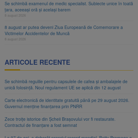
Se schimbă examenul de medic specialist. Subiecte unice în toată
țara, aceeași oră și același barem
8 august 2026
8 august ar putea deveni Ziua Europeană de Comemorare a
Victimelor Accidentelor de Muncă
8 august 2026
ARTICOLE RECENTE
Se schimbă regulile pentru capsulele de cafea și ambalajele de
unică folosință. Noul regulament UE se aplică din 12 august
Carte electronică de identitate gratuită până pe 29 august 2026.
Guvernul menține finanțarea prin PNRR
Zece troițe istorice din Șcheii Brașovului vor fi restaurate.
Contractul de finanțare a fost semnat
La 97 de ani, a doborât propriul record mondial. Betty Bromage a