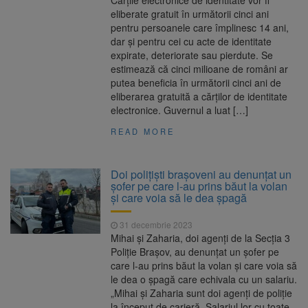
Cărțile electronice de identitate vor fi
eliberate gratuit în următorii cinci ani
pentru persoanele care împlinesc 14 ani,
dar și pentru cei cu acte de identitate
expirate, deteriorate sau pierdute. Se
estimează că cinci milioane de români ar
putea beneficia în următorii cinci ani de
eliberarea gratuită a cărților de identitate
electronice. Guvernul a luat […]
READ MORE
Doi polițiști brașoveni au denunțat un
șofer pe care l-au prins băut la volan
și care voia să le dea șpagă
31 decembrie 2023
Mihai și Zaharia, doi agenți de la Secția 3
Poliție Brașov, au denunțat un șofer pe
care l-au prins băut la volan și care voia să
le dea o șpagă care echivala cu un salariu.
„Mihai și Zaharia sunt doi agenți de poliție
la început de carieră. Salariul lor cu toate