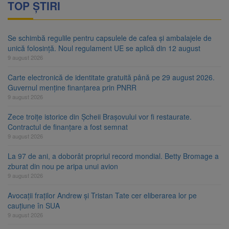
TOP ȘTIRI
Se schimbă regulile pentru capsulele de cafea și ambalajele de
unică folosință. Noul regulament UE se aplică din 12 august
9 august 2026
Carte electronică de identitate gratuită până pe 29 august 2026.
Guvernul menține finanțarea prin PNRR
9 august 2026
Zece troițe istorice din Șcheii Brașovului vor fi restaurate.
Contractul de finanțare a fost semnat
9 august 2026
La 97 de ani, a doborât propriul record mondial. Betty Bromage a
zburat din nou pe aripa unui avion
9 august 2026
Avocații fraților Andrew și Tristan Tate cer eliberarea lor pe
cauțiune în SUA
9 august 2026