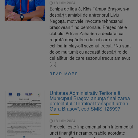
18 iulie 2024
Echipa de liga 3, Kids Tâmpa Brașov, s-a
despărțit amiabil de antrenorul Liviu
Negoiță, motivele invocate tehnicianul
brașovean fiind personale. Președintele
clubului Adrian Zahariea a declarat că
regretă despărțirea de cel care a dus
echipa în play-off sezonul trecut. “Nu sunt
deloc mulțumit cu această despărțire de
cel alături de care sezonul trecut am avut
[…]
READ MORE
Unitatea Administrativ Teritorială
Municipiul Brașov, anunță finalizarea
proiectului “Terminal transport urban
Gara Brașov”, cod SMIS 126997
18 iulie 2024
Proiectul este implementat prin intermediul
unei finanțări nerambursabile acordate