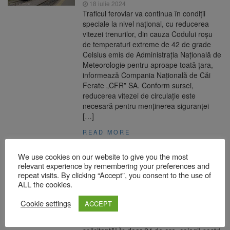
18 iulie 2024
Traficul feroviar va continua în condiții
speciale la nivel național, cu reducerea
vitezei trenurilor, din cauza Codului roșu
de temperaturi extreme de 42 de grade
Celsius emis de Administrația Națională de
Meteorologie pentru aproape toată țara,
informează Compania Națională de Căi
Ferate „CFR” SA. Conform sursei,
reducerea vitezei de circulație este
necesară pentru menținerea siguranței
[…]
READ MORE
We use cookies on our website to give you the most
Ieri a fost o nouă zi plină pentru
relevant experience by remembering your preferences and
pompierii militari. Au gestionat peste
repeat visits. By clicking “Accept”, you consent to the use of
2.100 de solicitări primite din partea
ALL the cookies.
populației
Cookie settings
ACCEPT
18 iulie 2024
Salvatorii au avut parte de o nouă zi foarte