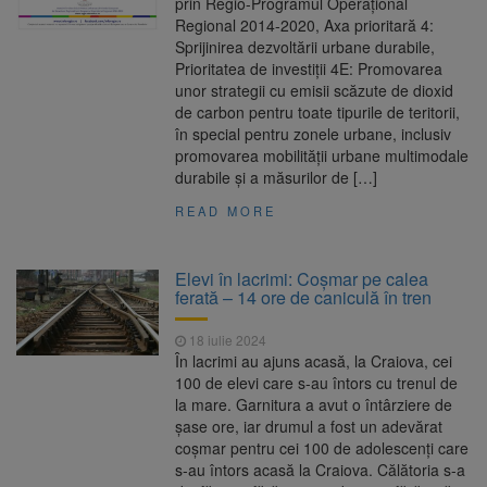
prin Regio-Programul Operațional
Regional 2014-2020, Axa prioritară 4:
Sprijinirea dezvoltării urbane durabile,
Prioritatea de investiții 4E: Promovarea
unor strategii cu emisii scăzute de dioxid
de carbon pentru toate tipurile de teritorii,
în special pentru zonele urbane, inclusiv
promovarea mobilității urbane multimodale
durabile și a măsurilor de […]
READ MORE
Elevi în lacrimi: Coșmar pe calea
ferată – 14 ore de caniculă în tren
18 iulie 2024
În lacrimi au ajuns acasă, la Craiova, cei
100 de elevi care s-au întors cu trenul de
la mare. Garnitura a avut o întârziere de
șase ore, iar drumul a fost un adevărat
coșmar pentru cei 100 de adolescenți care
s-au întors acasă la Craiova. Călătoria s-a