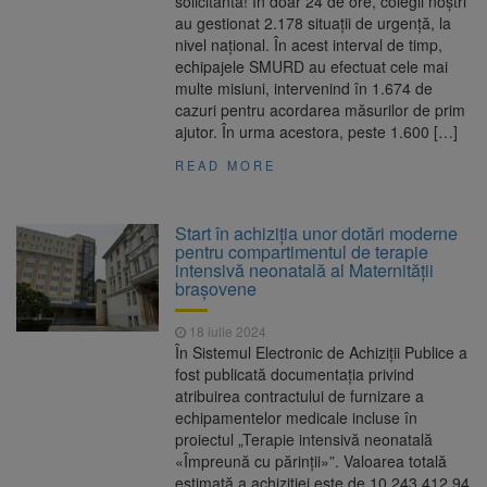
solicitantă! În doar 24 de ore, colegii noștri
au gestionat 2.178 situații de urgență, la
nivel național. În acest interval de timp,
echipajele SMURD au efectuat cele mai
multe misiuni, intervenind în 1.674 de
cazuri pentru acordarea măsurilor de prim
ajutor. În urma acestora, peste 1.600 […]
READ MORE
Start în achiziţia unor dotări moderne
pentru compartimentul de terapie
intensivă neonatală al Maternităţii
braşovene
18 iulie 2024
În Sistemul Electronic de Achiziţii Publice a
fost publicată documentaţia privind
atribuirea contractului de furnizare a
echipamentelor medicale incluse în
proiectul „Terapie intensivă neonatală
«Împreună cu părinții»”. Valoarea totală
estimată a achiziţiei este de 10.243.412,94