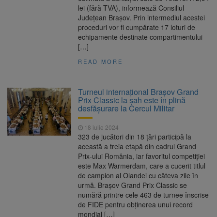
lei (fără TVA), informează Consiliul
Județean Brașov. Prin intermediul acestei
proceduri vor fi cumpărate 17 loturi de
echipamente destinate compartimentului
[…]
READ MORE
Turneul internaţional Brașov Grand
Prix Classic la şah este în plină
desfăşurare la Cercul Militar
18 iulie 2024
323 de jucători din 18 țări participă la
această a treia etapă din cadrul Grand
Prix-ului România, iar favoritul competiției
este Max Warmerdam, care a cucerit titlul
de campion al Olandei cu câteva zile în
urmă. Brașov Grand Prix Classic se
numără printre cele 463 de turnee înscrise
de FIDE pentru obținerea unui record
mondial […]