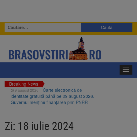
Caută
după:
Toggl
navig
Breaking News
Carte electronică de
9 august 2026
identitate gratuită până pe 29 august 2026.
Guvernul menține finanțarea prin PNRR
Zece troițe istorice din Șcheii
9 august 2026
Brașovului vor fi restaurate. Contractul de
Zi:
18 iulie 2024
finanțare a fost semnat