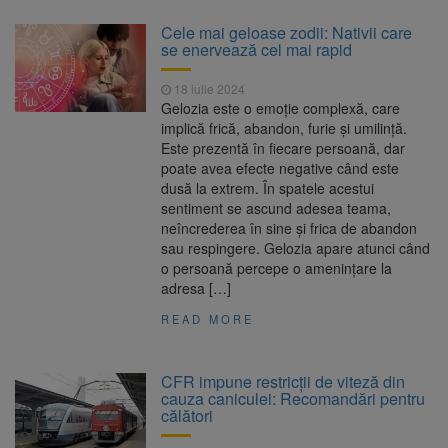
Cele mai geloase zodii: Nativii care
se enervează cel mai rapid
18 iulie 2024
Gelozia este o emoție complexă, care
implică frică, abandon, furie și umilință.
Este prezentă în fiecare persoană, dar
poate avea efecte negative când este
dusă la extrem. În spatele acestui
sentiment se ascund adesea teama,
neîncrederea în sine și frica de abandon
sau respingere. Gelozia apare atunci când
o persoană percepe o amenințare la
adresa […]
READ MORE
CFR impune restricții de viteză din
cauza caniculei: Recomandări pentru
călători