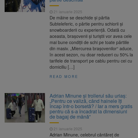
21 ianuarie 2025
De mâine se deschide și pârtia
Subteleferic, o pârtie pentru schiorii și
snowboarderii cu experiență. Odată cu
aceasta, brașovenii și turiștii vor avea cele
mai bune condiții de schi pe toate pârtiile
din masiv. „Miercurea brașovenilor“ aduce,
în acest sezon, nu doar reduceri cu 50% la
tarifele de transport pe cablu pentru cei cu
domiciliu […]
READ MORE
Adrian Minune și trollerul său uriaș:
„Pentru ce valiză, când hainele îți
încap într-o borsetă? / Iar a mers gratis
pentru că s-a încadrat la dimensiuni
de bagaj de mână”
21 ianuarie 2025
Adrian Minune, celebrul cântăreț de