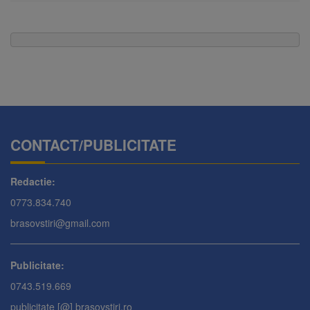
CONTACT/PUBLICITATE
Redactie:
0773.834.740
brasovstiri@gmail.com
Publicitate:
0743.519.669
publicitate [@] brasovstiri.ro