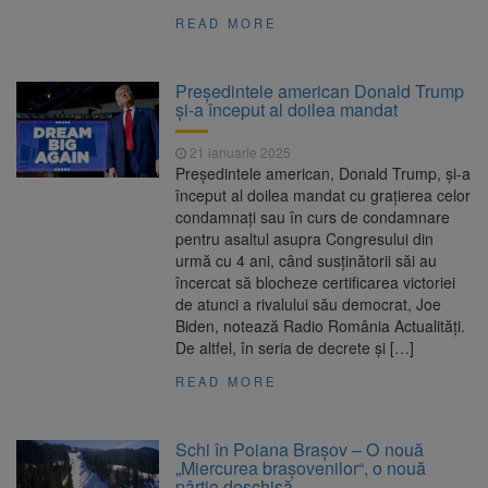
READ MORE
Preşedintele american Donald Trump
şi-a început al doilea mandat
21 ianuarie 2025
Preşedintele american, Donald Trump, şi-a
început al doilea mandat cu graţierea celor
condamnaţi sau în curs de condamnare
pentru asaltul asupra Congresului din
urmă cu 4 ani, când susţinătorii săi au
încercat să blocheze certificarea victoriei
de atunci a rivalului său democrat, Joe
Biden, notează Radio România Actualități.
De altfel, în seria de decrete şi […]
READ MORE
Schi în Poiana Brașov – O nouă
„Miercurea brașovenilor“, o nouă
pârtie deschisă