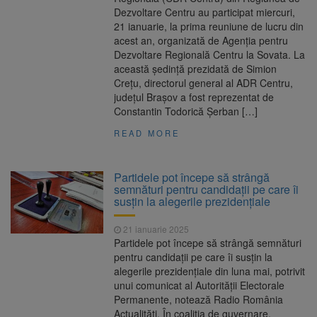
Dezvoltare Centru au participat miercuri,
21 ianuarie, la prima reuniune de lucru din
acest an, organizată de Agenția pentru
Dezvoltare Regională Centru la Sovata. La
această şedinţă prezidată de Simion
Creţu, directorul general al ADR Centru,
judeţul Braşov a fost reprezentat de
Constantin Todorică Şerban […]
READ MORE
Partidele pot începe să strângă
semnături pentru candidaţii pe care îi
susţin la alegerile prezidenţiale
21 ianuarie 2025
Partidele pot începe să strângă semnături
pentru candidaţii pe care îi susţin la
alegerile prezidenţiale din luna mai, potrivit
unui comunicat al Autorităţii Electorale
Permanente, notează Radio România
Actualități. În coaliţia de guvernare,