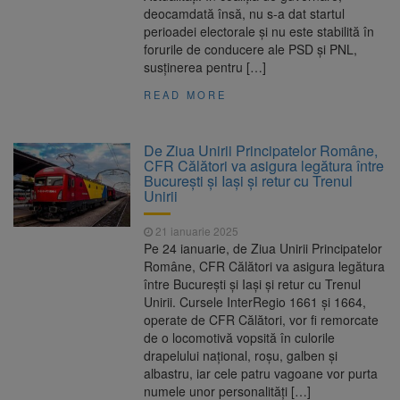
deocamdată însă, nu s-a dat startul
perioadei electorale şi nu este stabilită în
forurile de conducere ale PSD şi PNL,
susţinerea pentru […]
READ MORE
De Ziua Unirii Principatelor Române,
CFR Călători va asigura legătura între
București și Iași și retur cu Trenul
Unirii
21 ianuarie 2025
Pe 24 ianuarie, de Ziua Unirii Principatelor
Române, CFR Călători va asigura legătura
între București și Iași și retur cu Trenul
Unirii. Cursele InterRegio 1661 și 1664,
operate de CFR Călători, vor fi remorcate
de o locomotivă vopsită în culorile
drapelului național, roșu, galben și
albastru, iar cele patru vagoane vor purta
numele unor personalități […]