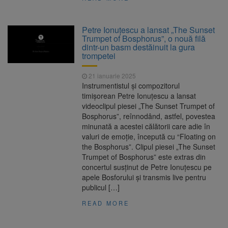
Petre Ionuțescu a lansat „The Sunset
Trumpet of Bosphorus”, o nouă filă
dintr-un basm destăinuit la gura
trompetei
21 ianuarie 2025
Instrumentistul și compozitorul
timișorean Petre Ionuțescu a lansat
videoclipul piesei „The Sunset Trumpet of
Bosphorus”, reînnodând, astfel, povestea
minunată a acestei călătorii care adie în
valuri de emoție, începută cu “Floating on
the Bosphorus”. Clipul piesei „The Sunset
Trumpet of Bosphorus” este extras din
concertul susținut de Petre Ionuțescu pe
apele Bosforului și transmis live pentru
publicul […]
READ MORE