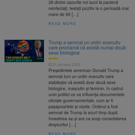
28 dintre cazurile noi sunt la pacienți
reinfectați, testați pozitiv la o perioadă mai
mare de 90 […]
READ MORE
Trump a semnat un ordin executiv
care proclamă că există numai două
sexe biologice
21 ianuarie 2025
Președintele american Donald Trump a
semnat luni un ordin executiv care
stabilește că există doar două sexe
biologice, masculin și feminin, în cadrul
unei politici ce va influența documentele
oficiale guvernamentale, cum ar fi
pașapoartele și vizele. Ordinul a fost
semnat de Trump la scurt timp după
învestirea sa și are ca scop consolidarea
drepturilor […]
READ MORE