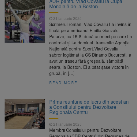
AUR pentru Vlad Covaliu la Cupa
7,50%
Mondială de la Boston
1 octombrie, dată importantă
7 august 2026
pentru șoferi și transportatori. Intră în aplicare
21 ianuarie 2025
noul sistem de taxare rutieră
Scrimerul roman, Vlad Covaliu l-a învins în
7 august, Ziua Internațională
7 august 2026
finală pe americanul Emilio Gonzalo
a Berii. Sărbătoarea este marcată în peste
Paturzo, cu 15-8, după un meci pe care l-a
200 de orașe din lume
controlat și l-a dominat, transmite Agenția
Facturi mai mari la curent din
7 august 2026
Națională pentru Sport.Vlad Covaliu,
toamnă. Unele tarife se apropie de 2 lei/kWh
sabrer legitimat la CS Dinamo Bucureşti, a
avut un traseu fără greşeală, sâmbătă
seara, la Boston. El a bifat şase victorii în
grupă, în […]
READ MORE
Prima reuniune de lucru din acest an
a Consiliului pentru Dezvoltare
Regională Centru
21 ianuarie 2025
Membrii Consiliului pentru Dezvoltare
Regională (CDR Centru) din Regiunea de