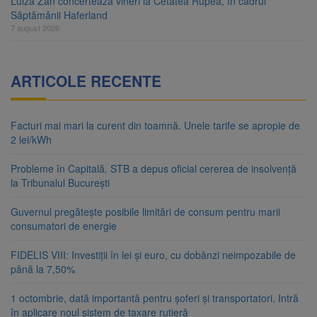
Luiza Zan concertează vineri la Cetatea Rupea, în cadrul
Săptămânii Haferland
7 august 2026
ARTICOLE RECENTE
Facturi mai mari la curent din toamnă. Unele tarife se apropie de
2 lei/kWh
Probleme în Capitală. STB a depus oficial cererea de insolvență
la Tribunalul București
Guvernul pregătește posibile limitări de consum pentru marii
consumatori de energie
FIDELIS VIII: Investiții în lei și euro, cu dobânzi neimpozabile de
până la 7,50%
1 octombrie, dată importantă pentru șoferi și transportatori. Intră
în aplicare noul sistem de taxare rutieră