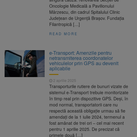
Oncologie Medicală a Pavilionului
Mârzescu, din cadrul Spitalului Clinic
Județean de Urgență Brașov. Fundația
Filantropică […]
READ MORE
e-Transport: Amenzile pentru
netransmiterea coordonatelor
vehiculelor prin GPS au devenit
aplicabile
2 aprilie 2025
Transporturile rutiere de bunuri vizate de
sistemul e-Transport trebuie monitorizate
în timp real prin dispozitive GPS. Deși, în
mod normal, transportatorii care nu
respectă această obligație urmau să fie
amendați de la 1 iulie 2024, termenul a
fost amânat de trei ori – cel mai recent
pentru 1 aprilie 2025. De precizat că
primele două […]