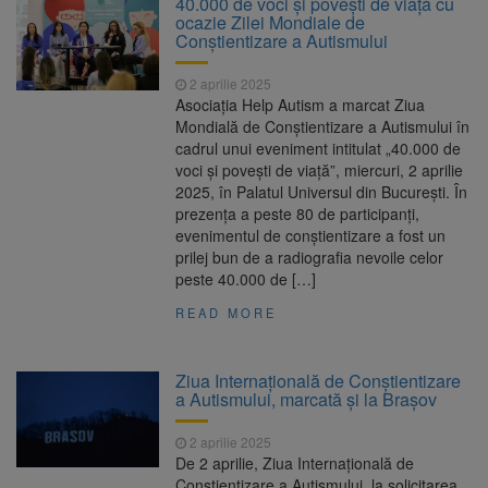
40.000 de voci și povești de viață cu
7,50%
ocazie Zilei Mondiale de
1 octombrie, dată importantă
7 august 2026
Conștientizare a Autismului
pentru șoferi și transportatori. Intră în aplicare
noul sistem de taxare rutieră
2 aprilie 2025
7 august, Ziua Internațională
7 august 2026
Asociația Help Autism a marcat Ziua
a Berii. Sărbătoarea este marcată în peste
Mondială de Conștientizare a Autismului în
200 de orașe din lume
cadrul unui eveniment intitulat „40.000 de
Facturi mai mari la curent din
7 august 2026
voci și povești de viață”, miercuri, 2 aprilie
toamnă. Unele tarife se apropie de 2 lei/kWh
2025, în Palatul Universul din București. În
prezența a peste 80 de participanți,
evenimentul de conștientizare a fost un
prilej bun de a radiografia nevoile celor
peste 40.000 de […]
READ MORE
Ziua Internațională de Conștientizare
a Autismului, marcată şi la Braşov
2 aprilie 2025
De 2 aprilie, Ziua Internațională de
Conștientizare a Autismului, la solicitarea