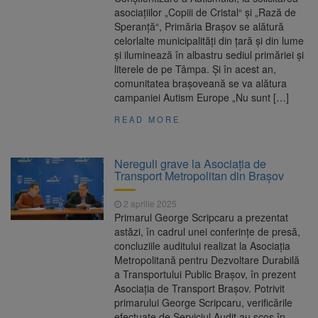
asociațiilor „Copiii de Cristal“ și „Rază de
Speranță“, Primăria Brașov se alătură
celorlalte municipalități din țară și din lume
și iluminează în albastru sediul primăriei și
literele de pe Tâmpa. Și în acest an,
comunitatea brașoveană se va alătura
campaniei Autism Europe „Nu sunt […]
READ MORE
Nereguli grave la Asociația de
Transport Metropolitan din Brașov
2 aprilie 2025
Primarul George Scripcaru a prezentat
astăzi, în cadrul unei conferințe de presă,
concluziile auditului realizat la Asociația
Metropolitană pentru Dezvoltare Durabilă
a Transportului Public Brașov, în prezent
Asociația de Transport Brașov. Potrivit
primarului George Scripcaru, verificările
efectuate de Serviciul Audit au scos în