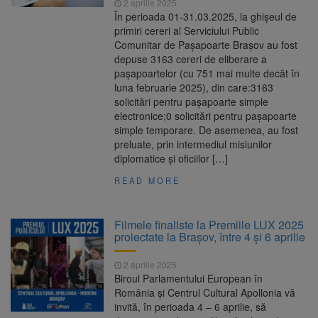
2 aprilie 2025
În perioada 01-31.03.2025, la ghișeul de
primiri cereri al Serviciului Public
Comunitar de Paşapoarte Braşov au fost
depuse 3163 cereri de eliberare a
paşapoartelor (cu 751 mai multe decât în
luna februarie 2025), din care:3163
solicitări pentru paşapoarte simple
electronice;0 solicitări pentru paşapoarte
simple temporare. De asemenea, au fost
preluate, prin intermediul misiunilor
diplomatice şi oficiilor […]
READ MORE
Filmele finaliste la Premiile LUX 2025
proiectate la Brașov, între 4 și 6 aprilie
2 aprilie 2025
Biroul Parlamentului European în
România și Centrul Cultural Apollonia vă
invită, în perioada 4 – 6 aprilie, să