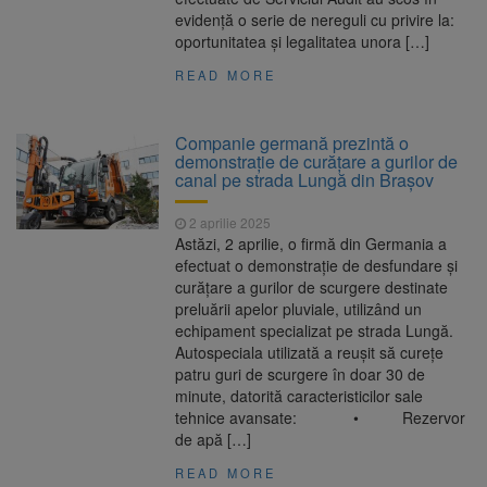
evidență o serie de nereguli cu privire la:
oportunitatea și legalitatea unora […]
READ MORE
Companie germană prezintă o
demonstrație de curățare a gurilor de
canal pe strada Lungă din Brașov
2 aprilie 2025
Astăzi, 2 aprilie, o firmă din Germania a
efectuat o demonstrație de desfundare și
curățare a gurilor de scurgere destinate
preluării apelor pluviale, utilizând un
echipament specializat pe strada Lungă.
Autospeciala utilizată a reușit să curețe
patru guri de scurgere în doar 30 de
minute, datorită caracteristicilor sale
tehnice avansate: • Rezervor
de apă […]
READ MORE