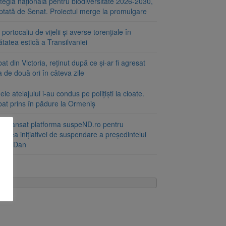
tegia națională pentru biodiversitate 2026-2030,
ptată de Senat. Proiectul merge la promulgare
portocaliu de vijelii și averse torențiale în
tatea estică a Transilvaniei
at din Victoria, reținut după ce și-ar fi agresat
a de două ori în câteva zile
le atelajului i-au condus pe polițiști la cioate.
bat prins în pădure la Ormeniș
 a lansat platforma suspeND.ro pentru
rirea inițiativei de suspendare a președintelui
ușor Dan