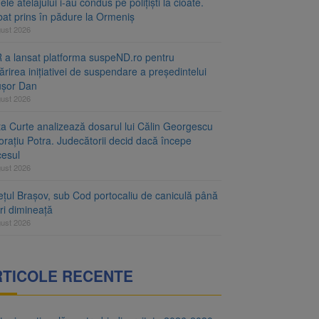
le atelajului i-au condus pe polițiști la cioate.
bat prins în pădure la Ormeniș
gust 2026
 a lansat platforma suspeND.ro pentru
rirea inițiativei de suspendare a președintelui
ușor Dan
gust 2026
ta Curte analizează dosarul lui Călin Georgescu
orațiu Potra. Judecătorii decid dacă începe
cesul
gust 2026
ețul Brașov, sub Cod portocaliu de caniculă până
ri dimineață
gust 2026
RTICOLE RECENTE