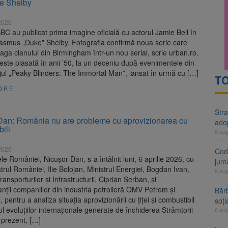
ke Shelby
rte analizează dosarul lui Călin Georgescu și Horațiu Potra. Judecători
 2026
 națională pentru biodiversitate 2026-2030, adoptată de Senat. Proiect
 BBC au publicat prima imagine oficială cu actorul Jamie Bell în
Erasmus „Duke” Shelby. Fotografia confirmă noua serie care
aga clanului din Birmingham într-un nou serial, scrie urban.ro.
este plasată în anii ’50, la un deceniu după evenimentele din
jul „Peaky Blinders: The Immortal Man”, lansat în urmă cu […]
TO
ORE
Stra
Dan: România nu are probleme cu aprovizionarea cu
ado
ili
6 au
 2026
Cod 
le României, Nicușor Dan, s-a întâlnit luni, 6 aprilie 2026, cu
jumă
trul României, Ilie Bolojan, Ministrul Energiei, Bogdan Ivan,
6 au
ransporturilor și Infrastructurii, Ciprian Șerban, și
nții companiilor din industria petrolieră OMV Petrom și
Bărb
 pentru a analiza situația aprovizionării cu țiței și combustibil
soți
ul evoluțiilor internaționale generate de închiderea Strâmtorii
6 au
 prezent, […]