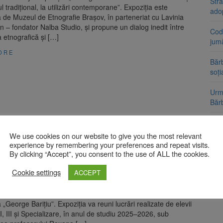
Stra
ul tradițional, la utilizări contemporane”. Expoziția este
ado
 de Muzeul de Etnografie Brașov, în parteneriat cu Lavinia
– fondator Nalba Studio, și propune un dialog inedit între
Cod 
 etnografică și […]
jumă
ORE
Bărb
soți
Urme
Băr
AUR
urmă
We use cookies on our website to give you the most relevant
 „Juxtapuneri” va putea fi vizitată la Biblioteca
Nic
 Brașov. Lucrări realizate de tineri artiști
experience by remembering your preferences and repeat visits.
By clicking “Accept”, you consent to the use of ALL the cookies.
 2026
Cookie settings
ACCEPT
 vor putea descoperi universul artistic al cursanților de la
ulară de Arte și Meserii „Tiberiu Brediceanu” Brașov, în
oziției „Juxtapuneri”, care va fi găzduită de Biblioteca
„George Barițiu”. Expoziția va reuni lucrări realizate de elevii
 II, III și Specializare, în anul de studiu 2025–2026, sub