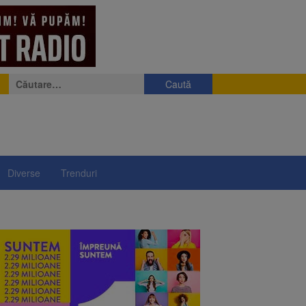
Caută
după:
Diverse
Trenduri
e
eniș
președintelui Nicușor