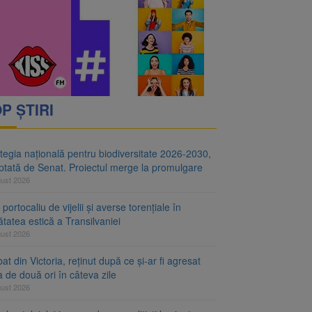
i decid dacă începe
ul merge la promulgare
P ȘTIRI
tegia națională pentru biodiversitate 2026-2030,
ptată de Senat. Proiectul merge la promulgare
gust 2026
portocaliu de vijelii și averse torențiale în
tatea estică a Transilvaniei
gust 2026
at din Victoria, reținut după ce și-ar fi agresat
a de două ori în câteva zile
gust 2026