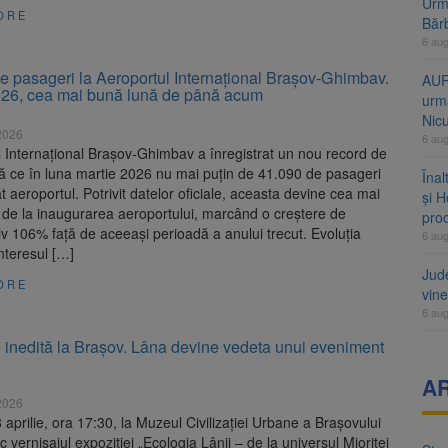
Urme
ORE
Băr
6 au
e pasageri la Aeroportul Internațional Brașov-Ghimbav.
AUR
026, cea mai bună lună de până acum
urmă
Nic
 2026
6 au
 Internațional Brașov-Ghimbav a înregistrat un nou record de
pă ce în luna martie 2026 nu mai puțin de 41.090 de pasageri
Înal
at aeroportul. Potrivit datelor oficiale, aceasta devine cea mai
și H
 de la inaugurarea aeroportului, marcând o creștere de
pro
v 106% față de aceeași perioadă a anului trecut. Evoluția
6 au
nteresul […]
Jud
ORE
vine
6 au
e inedită la Brașov. Lâna devine vedeta unui eveniment
A
 2026
8 aprilie, ora 17:30, la Muzeul Civilizației Urbane a Brașovului
c vernisajul expoziției „Ecologia Lânii – de la universul Mioriței