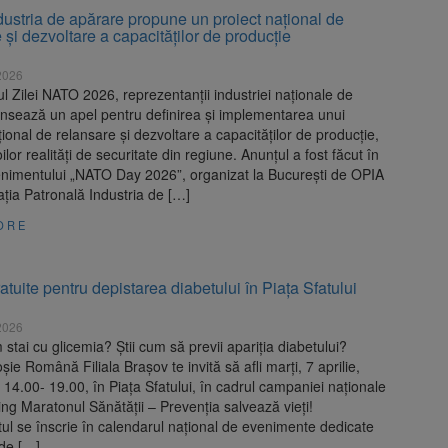
ustria de apărare propune un proiect național de
 și dezvoltare a capacităților de producție
 2026
ul Zilei NATO 2026, reprezentanții industriei naționale de
ansează un apel pentru definirea și implementarea unui
țional de relansare și dezvoltare a capacităților de producție,
ilor realități de securitate din regiune. Anunțul a fost făcut în
enimentului „NATO Day 2026”, organizat la București de OPIA
ția Patronală Industria de […]
ORE
ratuite pentru depistarea diabetului în Piața Sfatului
 2026
m stai cu glicemia? Știi cum să previi apariția diabetului?
ie Română Filiala Brașov te invită să afli marți, 7 aprilie,
e 14.00- 19.00, în Piața Sfatului, în cadrul campaniei naționale
ng Maratonul Sănătății – Prevenția salvează vieți!
l se înscrie în calendarul național de evenimente dedicate
 de […]