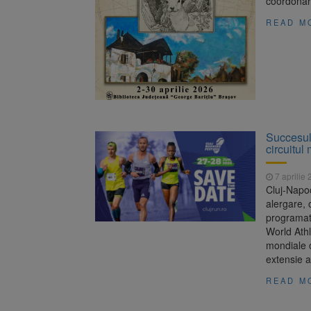
coordonar
READ M
Succesul 
circuitul
7 aprilie
Cluj-Napoca
alergare, 
programat
World Athl
mondiale o
extensie a
READ M