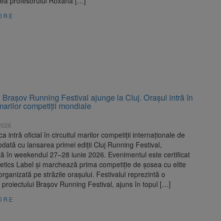
ea profesorului Roxana […]
ORE
Brașov Running Festival ajunge la Cluj. Orașul intră în
 marilor competiții mondiale
 2026
 intră oficial în circuitul marilor competiții internaționale de
odată cu lansarea primei ediții Cluj Running Festival,
ă în weekendul 27–28 iunie 2026. Evenimentul este certificat
etics Label și marchează prima competiție de șosea cu elite
rganizată pe străzile orașului. Festivalul reprezintă o
 proiectului Brașov Running Festival, ajuns în topul […]
ORE