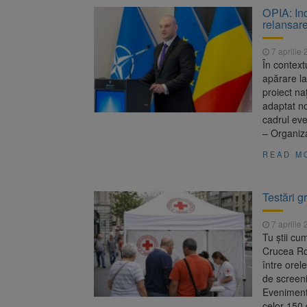
OPIA: Ind
relansare
7 aprilie
În context
apărare l
proiect na
adaptat no
cadrul ev
– Organiza
READ M
Testări g
7 aprilie
Tu știi cu
Crucea Roș
între orel
de screeni
Evenimentu
celor 150