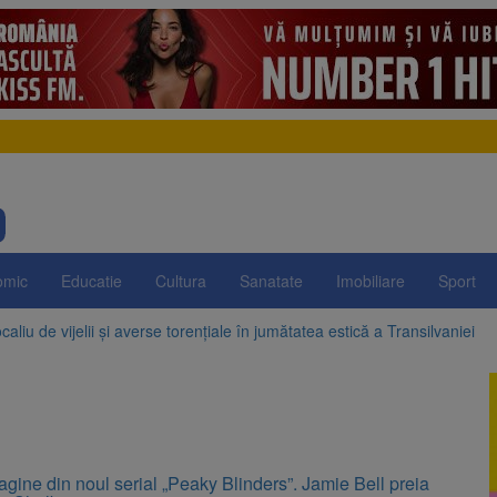
omic
Educatie
Cultura
Sanatate
Imobiliare
Sport
aliu de vijelii și averse torențiale în jumătatea estică a Transilvaniei
 Victoria, reținut după ce și-ar fi agresat soția de două ori în câteva zil
elajului i-au condus pe polițiști la cioate. Bărbat prins în pădure la Orm
sat platforma suspeND.ro pentru urmărirea inițiativei de suspendare a 
gine din noul serial „Peaky Blinders”. Jamie Bell preia