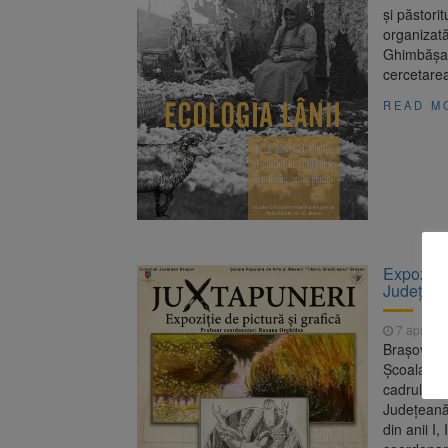
și păstorit
organizată
Ghimbășan 
cercetarea
READ M
Expoziția
Județeană
7 aprilie
Brașovenii
Școala Pop
cadrul exp
Județeană 
din anii I,