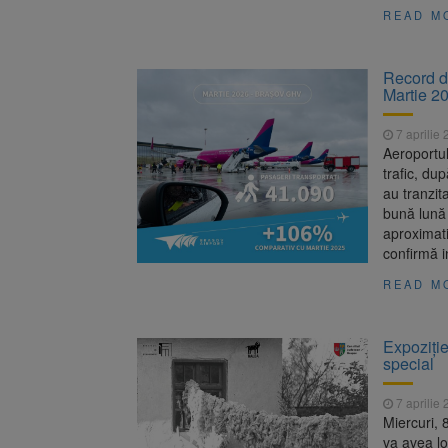
READ M
Record d
Martie 2
7 aprilie
Aeroportul
trafic, du
au tranzit
bună lună
aproximati
confirmă i
READ M
Expoziți
special
7 aprilie
Miercuri, 
va avea lo