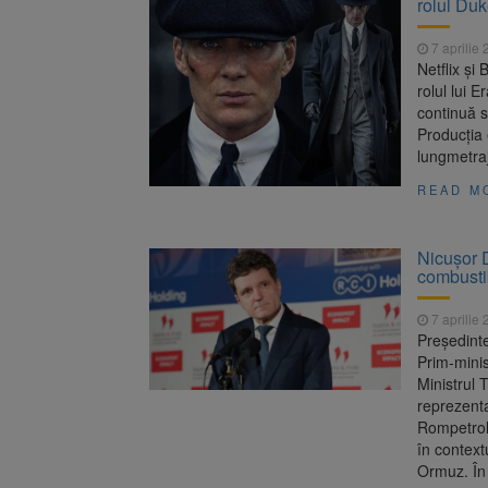
rolul Du
Înalta Cu
6 august 2026
procesul
7 aprilie
Strategia
6 august 2026
Netflix și
rolul lui 
continuă s
Producția 
lungmetra
READ M
Nicușor 
combustib
7 aprilie
Președinte
Prim-minis
Ministrul T
reprezenta
Rompetrol,
în context
Ormuz. În