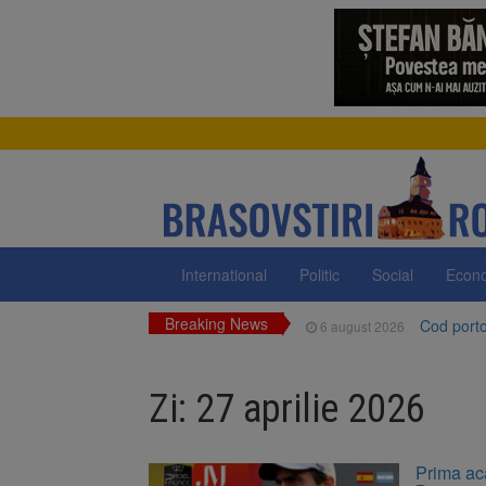
International
Politic
Social
Econ
Breaking News
Cod portoc
6 august 2026
Bărbat din
6 august 2026
Zi:
27 aprilie 2026
Urmele at
6 august 2026
AUR a lan
6 august 2026
Prima ac
Dan