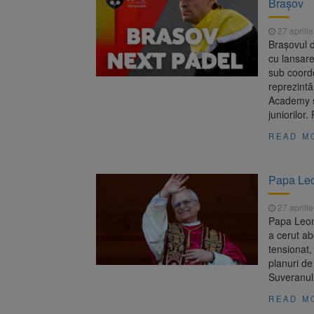
Brașov
Înalta Cu
6 august 2026
procesul
27 aprili
Strategia
6 august 2026
Brașovul 
cu lansare
sub coordo
reprezintă
Academy și
juniorilor.
READ M
Papa Leo
27 aprili
Papa Leon 
a cerut ab
tensionat
planuri de
Suveranulu
READ M