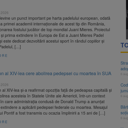
rte analizează dosarul lui Călin Georgescu și Horațiu Potra. Judecători
e 2026
 națională pentru biodiversitate 2026-2030, adoptată de Senat. Proiect
devine un punct important pe harta padelului european, odată
a primei academii internaționale de acest tip din România,
narea fostului jucător de top mondial Juani Mieres. Proiectul
 și prima extindere în Europa de Est a Juani Mieres Padel
 este dedicat dezvoltării acestui sport în rândul copiilor și
TO
 Padelul, […]
ORE
Stra
ado
n al XIV-lea cere abolirea pedepsei cu moartea în SUA
6 au
e 2026
Cod 
al XIV-lea și-a reafirmat opoziția față de pedeapsa capitală și
jumă
olirea acesteia în Statele Unite ale Americii, într-un context
6 au
, în care administrația condusă de Donald Trump a anunțat
Bărb
 extindere a aplicării pedepsei federale cu moartea. Mesajul
soți
i Pontif a fost transmis cu ocazia împlinirii a 15 ani de […]
6 au
ORE