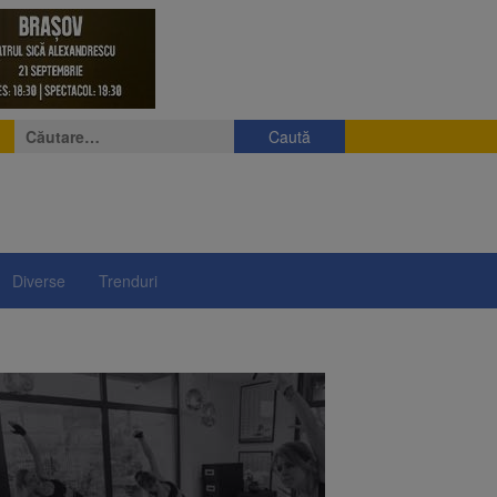
Caută
după:
Diverse
Trenduri
e
eniș
președintelui Nicușor