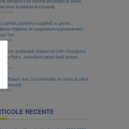
le atelajului i-au condus pe polițiști la cioate.
bat prins în pădure la Ormeniș
gust 2026
 a lansat platforma suspeND.ro pentru
rirea inițiativei de suspendare a președintelui
ușor Dan
gust 2026
ta Curte analizează dosarul lui Călin Georgescu
orațiu Potra. Judecătorii decid dacă începe
cesul
gust 2026
ețul Brașov, sub Cod portocaliu de caniculă până
ri dimineață
gust 2026
RTICOLE RECENTE