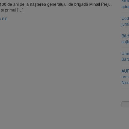
Stra
100 de ani de la nașterea generalului de brigadă Mihail Perju,
ado
 și primul […]
Cod 
ORE
jumă
Bărb
soți
Urme
Băr
AUR
urmă
Nic