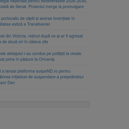
tegia națională pentru biodiversitate 2026-2030,
ptată de Senat. Proiectul merge la promulgare
portocaliu de vijelii și averse torențiale în
tatea estică a Transilvaniei
at din Victoria, reținut după ce și-ar fi agresat
a de două ori în câteva zile
le atelajului i-au condus pe polițiști la cioate.
bat prins în pădure la Ormeniș
 a lansat platforma suspeND.ro pentru
rirea inițiativei de suspendare a președintelui
ușor Dan