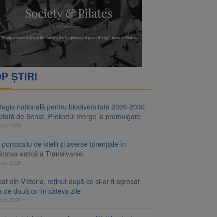
i decid dacă începe
ul merge la promulgare
P ȘTIRI
tegia națională pentru biodiversitate 2026-2030,
ptată de Senat. Proiectul merge la promulgare
gust 2026
portocaliu de vijelii și averse torențiale în
tatea estică a Transilvaniei
gust 2026
at din Victoria, reținut după ce și-ar fi agresat
a de două ori în câteva zile
gust 2026