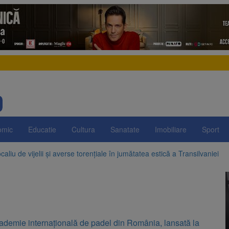
omic
Educatie
Cultura
Sanatate
Imobiliare
Sport
aliu de vijelii și averse torențiale în jumătatea estică a Transilvaniei
 Victoria, reținut după ce și-ar fi agresat soția de două ori în câteva zil
elajului i-au condus pe polițiști la cioate. Bărbat prins în pădure la Orm
sat platforma suspeND.ro pentru urmărirea inițiativei de suspendare a 
ademie internațională de padel din România, lansată la