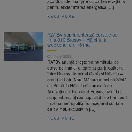
acordului de finanțare cu partea elvețiană
pentru eficientizarea energetică […]
READ MORE
RATBV suplimentează cursele pe
linia 310 Brașov – Hălchiu în
weekend, din 16 mai
14 mai 2026
RATBV anunță creșterea numărului de
curse pe linia 310, care asigură legătura
între Brașov (terminal Gară) și Hălchiu –
cap linie Satu Nou. Măsura a fost solicitată
de Primăria Hălchiu și aprobată de
Asociația de Transport Brașov, având ca
scop îmbunătățirea capacității de transport
în zona metropolitană. Începând cu data
de 16 mai, exclusiv în […]
READ MORE