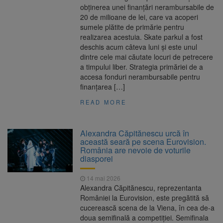
obținerea unei finanțări nerambursabile de
20 de milioane de lei, care va acoperi
sumele plătite de primărie pentru
realizarea acestuia. Skate parkul a fost
deschis acum câteva luni și este unul
dintre cele mai căutate locuri de petrecere
a timpului liber. Strategia primăriei de a
accesa fonduri nerambursabile pentru
finanțarea […]
READ MORE
Alexandra Căpitănescu urcă în
această seară pe scena Eurovision.
România are nevoie de voturile
diasporei
14 mai 2026
Alexandra Căpitănescu, reprezentanta
României la Eurovision, este pregătită să
cucerească scena de la Viena, în cea de-a
doua semifinală a competiției. Semifinala