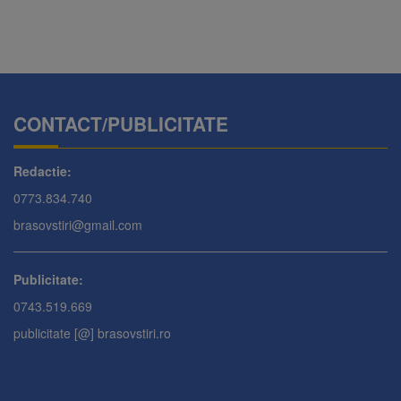
CONTACT/PUBLICITATE
Redactie:
0773.834.740
brasovstiri@gmail.com
Publicitate:
0743.519.669
publicitate [@] brasovstiri.ro