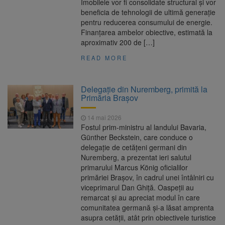
Imobilele vor fi consolidate structural și vor
beneficia de tehnologii de ultimă generație
pentru reducerea consumului de energie.
Finanţarea ambelor obiective, estimată la
aproximativ 200 de […]
READ MORE
Delegație din Nuremberg, primită la
Primăria Brașov
14 mai 2026
Fostul prim-ministru al landului Bavaria,
Günther Beckstein, care conduce o
delegație de cetățeni germani din
Nuremberg, a prezentat ieri salutul
primarului Marcus König oficialilor
primăriei Brașov, în cadrul unei întâlniri cu
viceprimarul Dan Ghiță. Oaspeții au
remarcat și au apreciat modul în care
comunitatea germană și-a lăsat amprenta
asupra cetății, atât prin obiectivele turistice