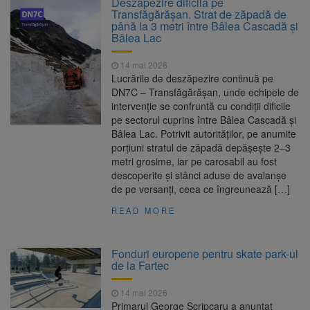
Deszăpezire dificilă pe
nopții, nu oprirea iluminatului public
Transfăgărășan. Strat de zăpadă de
Trafic blocat pe DN1E Brașov
7 august 2026
până la 3 metri între Bâlea Cascadă și
– Poiana Brașov după un accident. Două
Bâlea Lac
persoane primesc îngrijiri medicale
Dosar de evaziune fiscală de
7 august 2026
14 mai 2026
peste 330.000 de lei, clasat la Brașov după
Lucrările de deszăpezire continuă pe
plata prejudiciului
DN7C – Transfăgărășan, unde echipele de
8 august ar putea deveni
8 august 2026
intervenție se confruntă cu condiții dificile
Ziua Europeană de Comemorare a Victimelor
pe sectorul cuprins între Bâlea Cascadă și
Accidentelor de Muncă
Bâlea Lac. Potrivit autorităților, pe anumite
porțiuni stratul de zăpadă depășește 2–3
metri grosime, iar pe carosabil au fost
descoperite și stânci aduse de avalanșe
de pe versanți, ceea ce îngreunează […]
READ MORE
Fonduri europene pentru skate park-ul
de la Fartec
14 mai 2026
Primarul George Scripcaru a anunțat