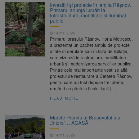
Investiții și proiecte în lanț la Râșnov.
Primarul anunță lucrări la
infrastructură, mobilitate și iluminat
public
14 mai 2026
Primarul orașului Râșnov, Horia Motrescu,
a prezentat un pachet amplu de proiecte
aflate în derulare sau în fază de licitație,
care vizează infrastructura, mobilitatea
urbană și modernizarea serviciilor publice.
Printre cele mai importante vești se află
proiectul de restaurare a Cetatea Râșnov,
pentru care au fost depuse trei oferte,
urmând ca până la finalul lunii […]
READ MORE
Marele Premiu al Brașovului s-a
„întors”… ACASĂ
14 mai 2026