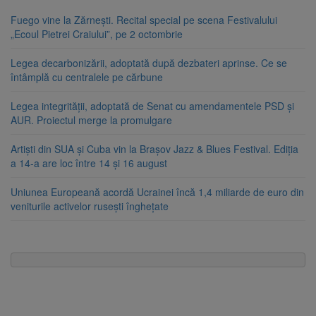
Fuego vine la Zărnești. Recital special pe scena Festivalului
„Ecoul Pietrei Craiului”, pe 2 octombrie
Legea decarbonizării, adoptată după dezbateri aprinse. Ce se
întâmplă cu centralele pe cărbune
Legea integrității, adoptată de Senat cu amendamentele PSD și
AUR. Proiectul merge la promulgare
Artiști din SUA și Cuba vin la Brașov Jazz & Blues Festival. Ediția
a 14-a are loc între 14 și 16 august
Uniunea Europeană acordă Ucrainei încă 1,4 miliarde de euro din
veniturile activelor rusești înghețate