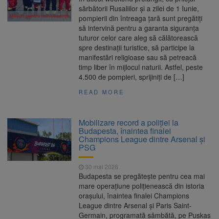
sărbătorii Rusaliilor și a zilei de 1 Iunie,
pompierii din întreaga țară sunt pregătiți
să intervină pentru a garanta siguranța
tuturor celor care aleg să călătorească
spre destinații turistice, să participe la
manifestări religioase sau să petreacă
timp liber în mijlocul naturii. Astfel, peste
4.500 de pompieri, sprijiniți de […]
READ MORE
Mobilizare record a poliției la
Budapesta, înaintea finalei
Champions League dintre Arsenal și
PSG
30 mai 2026
Budapesta se pregătește pentru cea mai
mare operațiune polițienească din istoria
orașului, înaintea finalei Champions
League dintre Arsenal și Paris Saint-
Germain, programată sâmbătă, pe Puskas