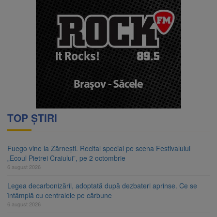
TOP ȘTIRI
Fuego vine la Zărnești. Recital special pe scena Festivalului
„Ecoul Pietrei Craiului”, pe 2 octombrie
6 august 2026
Legea decarbonizării, adoptată după dezbateri aprinse. Ce se
întâmplă cu centralele pe cărbune
6 august 2026