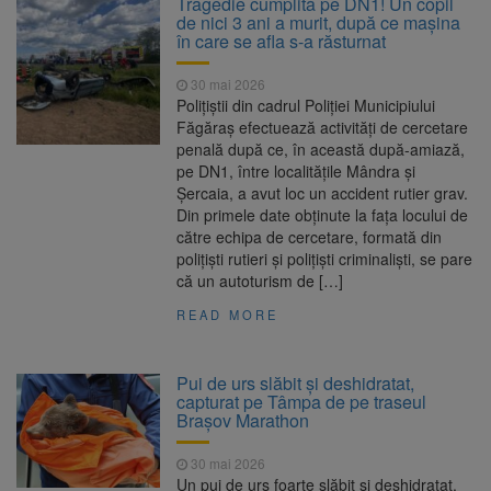
Tragedie cumplită pe DN1! Un copil
are loc între 14 și 16 august
de nici 3 ani a murit, după ce mașina
Uniunea Europeană acordă
6 august 2026
în care se afla s-a răsturnat
Ucrainei încă 1,4 miliarde de euro din
veniturile activelor rusești înghețate
30 mai 2026
Motorina a ajuns la 11,68 lei
6 august 2026
Polițiștii din cadrul Poliției Municipiului
în unele benzinării
Făgăraș efectuează activități de cercetare
penală după ce, în această după-amiază,
Fuego vine la Zărnești.
6 august 2026
pe DN1, între localitățile Mândra și
Recital special pe scena Festivalului „Ecoul
Șercaia, a avut loc un accident rutier grav.
Pietrei Craiului”, pe 2 octombrie
Din primele date obținute la fața locului de
către echipa de cercetare, formată din
polițiști rutieri și polițiști criminaliști, se pare
că un autoturism de […]
READ MORE
Pui de urs slăbit și deshidratat,
capturat pe Tâmpa de pe traseul
Brașov Marathon
30 mai 2026
Un pui de urs foarte slăbit și deshidratat,