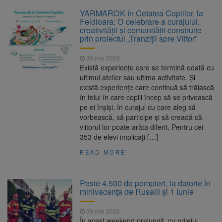
YARMAROK în Cetatea Copiilor, la
Feldioara: O celebrare a curajului,
creativității și comunității construite
prin proiectul „Tranziții spre Viitor”
30 mai 2026
Există experiențe care se termină odată cu
ultimul atelier sau ultima activitate. Și
există experiențe care continuă să trăiască
în felul în care copiii încep să se privească
pe ei înșiși, în curajul cu care aleg să
vorbească, să participe și să creadă că
viitorul lor poate arăta diferit. Pentru cei
353 de elevi implicați […]
READ MORE
Peste 4.500 de pompieri, la datorie în
minivacanța de Rusalii și 1 Iunie
30 mai 2026
În acest weekend prelungit, cu prilejul