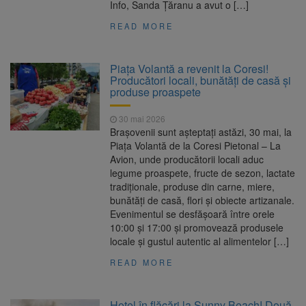
Info, Sanda Țăranu a avut o […]
READ MORE
Piața Volantă a revenit la Coresi!
Producători locali, bunătăți de casă și
produse proaspete
30 mai 2026
Brașovenii sunt așteptați astăzi, 30 mai, la
Piața Volantă de la Coresi Pietonal – La
Avion, unde producătorii locali aduc
legume proaspete, fructe de sezon, lactate
tradiționale, produse din carne, miere,
bunătăți de casă, flori și obiecte artizanale.
Evenimentul se desfășoară între orele
10:00 și 17:00 și promovează produsele
locale și gustul autentic al alimentelor […]
READ MORE
Hotel în flăcări la Sunny Beach! Două