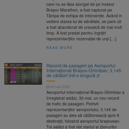
care nu se lăsa alungat de pe traseul
Brașov Marathon, a fost capturat pe
Tâmpa de echipa de intervenție. Având in
vedere starea lui de sănătate, se pare că
a fost abandonat de ursoaică de mai mult
timp. A fost predat pentru îngrijiri
reprezentanților rezervației de urși […]
READ MORE
Record de pasageri pe Aeroportul
Internațional Brașov-Ghimbav: 3.145
de călători într-o singură zi
30 mai 2026
Aeroportul Internațional Brașov-Ghimbav a
înregistrat astăzi, 30 mai, un nou record
de trafic de pasageri. Potrivit
reprezentanților aeroportului, 3.145 de
pasageri au ales să călătorească spre 8
destinații, folosind aeroportul brașovean.
Tot astăzi a fost dat startul și zborurilor