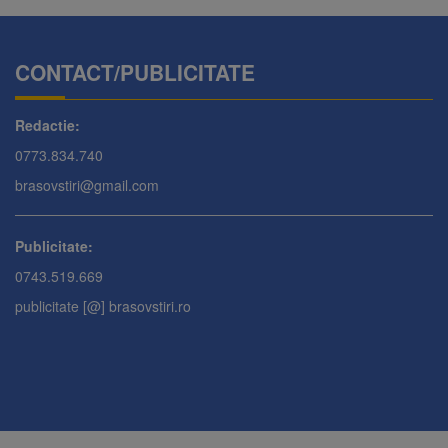
CONTACT/PUBLICITATE
Redactie:
0773.834.740
brasovstiri@gmail.com
Publicitate:
0743.519.669
publicitate [@] brasovstiri.ro