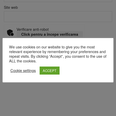
Site web
Verificare anti-robot
Click pentru a începe verificarea
Friendly
Captcha ⇗
We use cookies on our website to give you the most
relevant experience by remembering your preferences and
repeat visits. By clicking “Accept”, you consent to the use of
ALL the cookies.
Acest site folosește Akismet pentru a reduce spamul.
Află cum
sunt procesate datele comentariilor tale
.
Cookie settings
ACCEPT