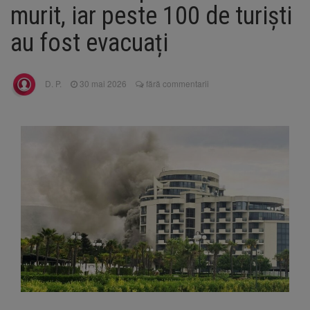
144 de incidente
murit, iar peste 100 de turiști
Ambulanță atacată cu
10 august 2026
topoare și pietre în Cluj, după un zvon fals că
au fost evacuați
„fură copii”. Trei tineri au fost reținuți
Primele radare fixe din
10 august 2026
România ar urma să apară în toamna lui
D. P.
30 mai 2026
fără commentarii
2027. Proiectul CNAIR este în licitație
România, pe primul loc la
10 august 2026
Mondialele U19 de canotaj. Trei medalii de
aur, una de argint și două de bronz