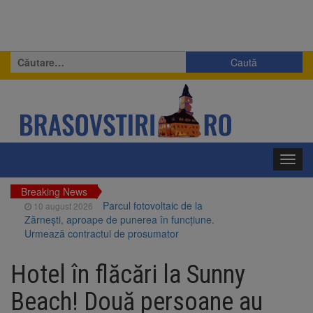
Caută
după:
Toggl
navig
Breaking News
Parcul fotovoltaic de la
10 august 2026
Zărnești, aproape de punerea în funcțiune.
Urmează contractul de prosumator
Studenții brașoveni de la
10 august 2026
Blue Stream Line, locul 3 la general în
Hotel în flăcări la Sunny
competiția Formula Student din Spania
Europa, nepregătită pentru
10 august 2026
Beach! Două persoane au
amenințarea dronelor? Un studiu analizează