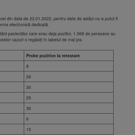
el din data de 23.01.2022, pentru data de astăzi nu a putut fi
forma electronică dedicată.
tării pacienților care erau deja pozitivi, 1.068 de persoane au
cestor cazuri o regăsiți în tabelul de mai jos.
Probe pozitive la retestare
8
26
30
25
36
6
15