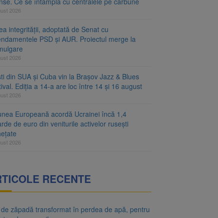
inse. Ce se întâmplă cu centralele pe cărbune
gust 2026
a integrității, adoptată de Senat cu
ndamentele PSD și AUR. Proiectul merge la
mulgare
gust 2026
ști din SUA și Cuba vin la Brașov Jazz & Blues
ival. Ediția a 14-a are loc între 14 și 16 august
gust 2026
unea Europeană acordă Ucrainei încă 1,4
arde de euro din veniturile activelor rusești
hețate
gust 2026
RTICOLE RECENTE
 de zăpadă transformat în perdea de apă, pentru