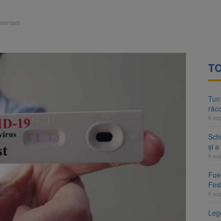
mentarii
TO
Tun
răco
6 au
Sch
și a
6 au
Fueg
Fest
6 au
Leg