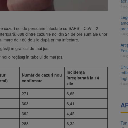
apr
6 au
Lege
ame
2 de cazuri noi de persoane infectate cu SARS – CoV – 2
pro
terioară. 688 dintre cazurile noi din 24 de ore sunt ale unor
6 au
 mai mare de 180 de zile după prima infectare.
Arti
 găsiți în graficul de mai jos.
Fest
6 au
r noi o regăsiți în tabelul de mai jos.
Uni
Incidența
mili
zuri
Număr de cazuri nou
înregistrată la 14
îng
otal)
confirmate
zile
6 au
271
6,65
303
6,41
A
392
4,45
Tun
288
6,32