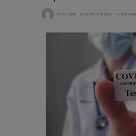
Adina Deliu
24 ianuarie 2022
fără com