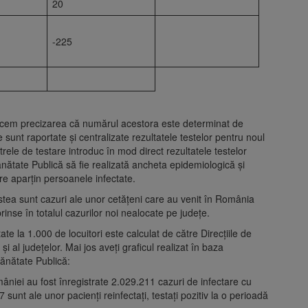
20
-225
 facem precizarea că numărul acestora este determinat de
 sunt raportate și centralizate rezultatele testelor pentru noul
rele de testare introduc în mod direct rezultatele testelor
Sănătate Publică să fie realizată ancheta epidemiologică și
care aparțin persoanele infectate.
estea sunt cazuri ale unor cetățeni care au venit în România
uprinse în totalul cazurilor noi nealocate pe județe.
tate la 1.000 de locuitori este calculat de către Direcțiile de
și al județelor. Mai jos aveți graficul realizat în baza
Sănătate Publică:
omâniei au fost înregistrate 2.029.211 cazuri de infectare cu
unt ale unor pacienți reinfectați, testați pozitiv la o perioadă