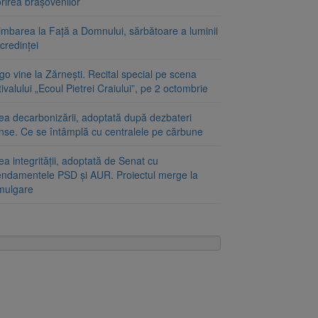
rirea brașovenilor
imbarea la Față a Domnului, sărbătoare a luminii
 credinței
o vine la Zărnești. Recital special pe scena
ivalului „Ecoul Pietrei Craiului”, pe 2 octombrie
ea decarbonizării, adoptată după dezbateri
inse. Ce se întâmplă cu centralele pe cărbune
a integrității, adoptată de Senat cu
ndamentele PSD și AUR. Proiectul merge la
mulgare