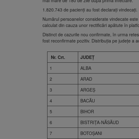
mai mare de 180 de zile după prima infectare.
1.820.743 de pacienți au fost declarați vindecați.
Numărul persoanelor considerate vindecate este c
calculat din cauza unor rectificări apătute în plat
Distinct de cazurile nou confirmate, în urma retes
fost reconfirmate pozitiv. Distribuția pe județe a a
Nr. Crt.
JUDEȚ
1
ALBA
2
ARAD
3
ARGEŞ
4
BACĂU
5
BIHOR
6
BISTRIŢA-NĂSĂUD
7
BOTOŞANI