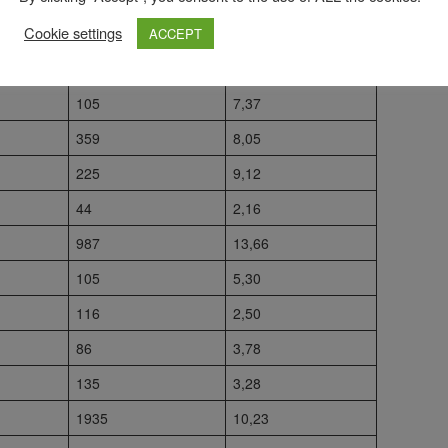
Cookie settings
366
3,98
ACCEPT
220
7,90
105
7,37
359
8,05
225
9,12
44
2,16
987
13,66
105
5,30
116
2,50
86
3,78
135
3,28
1935
10,23