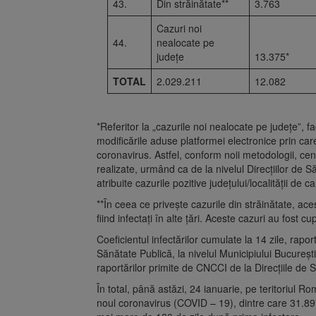
43.
Din străinătate**
3.763
Cazuri noi
44.
nealocate pe
județe
13.375*
TOTAL
2.029.211
12.082
*Referitor la „cazurile noi nealocate pe județe”,
modificările aduse platformei electronice prin care
coronavirus. Astfel, conform noii metodologii, cent
realizate, urmând ca de la nivelul Direcțiilor de 
atribuite cazurile pozitive județului/localității de 
**În ceea ce privește cazurile din străinătate, ac
fiind infectați în alte țări. Aceste cazuri au fost c
Coeficientul infectărilor cumulate la 14 zile, rapor
Sănătate Publică, la nivelul Municipiului București 
raportărilor primite de CNCCI de la Direcțiile de 
În total, până astăzi, 24 ianuarie, pe teritoriul R
noul coronavirus (COVID – 19), dintre care 31.897 s