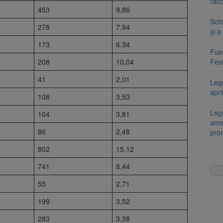
răco
453
9,86
Sch
278
7,94
și a
173
6,34
Fueg
208
10,04
Fest
41
2,01
Leg
apr
108
3,53
Lege
104
3,81
ame
86
2,48
pro
802
15,12
741
8,44
55
2,71
199
3,52
283
3,38