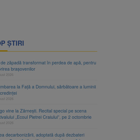
P ȘTIRI
 de zăpadă transformat în perdea de apă, pentru
rirea brașovenilor
gust 2026
imbarea la Față a Domnului, sărbătoare a luminii
 credinței
gust 2026
o vine la Zărnești. Recital special pe scena
ivalului „Ecoul Pietrei Craiului”, pe 2 octombrie
gust 2026
ea decarbonizării, adoptată după dezbateri