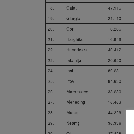
18.
Galați
47.916
19.
Giurgiu
21.110
20.
Gorj
16.266
21.
Harghita
16.848
22.
Hunedoara
40.412
23.
Ialomița
20.650
24.
Iași
80.281
25.
Ilfov
84.630
26.
Maramureș
38.280
27.
Mehedinți
16.463
28.
Mureș
44.229
29.
Neamț
36.336
30.
Olt
27.428