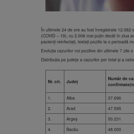
În ultimele 24 de ore au fost înregistrate 12.08
(COVID – 19), cu 2.006 mai puțin decât în ziua an
pacienți reinfectați, testați pozitiv la o perioadă
Evoluția cazurilor noi pozitive din ultimele 7 zile o
Distribuția pe județe a cazurilor per total și a celo
Număr de ca
Nr. crt.
Județ
confirmate(t
1.
Alba
37.696
2.
Arad
47.595
3.
Argeș
50.231
4.
Bacău
48.000