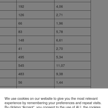
192
4,06
126
2,71
66
1,96
83
5,78
148
6,61
41
2,70
495
5,34
545
11,07
483
9,38
56
1,44
216
4,63
We use cookies on our website to give you the most relevant
275
6,17
experience by remembering your preferences and repeat visits.
By clicking “Accept”, you consent to the use of ALL the cookies.
93
1,89