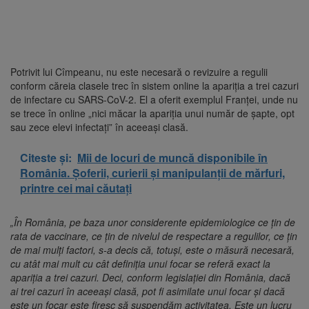
Potrivit lui Cîmpeanu, nu este necesară o revizuire a regulii
conform căreia clasele trec în sistem online la apariţia a trei cazuri
de infectare cu SARS-CoV-2. El a oferit exemplul Franţei, unde nu
se trece în online „nici măcar la apariţia unui număr de şapte, opt
sau zece elevi infectaţi” în aceeaşi clasă.
Citeste și:
Mii de locuri de muncă disponibile în
România. Șoferii, curierii și manipulanții de mărfuri,
printre cei mai căutați
„În România, pe baza unor considerente epidemiologice ce ţin de
rata de vaccinare, ce ţin de nivelul de respectare a regulilor, ce ţin
de mai mulţi factori, s-a decis că, totuşi, este o măsură necesară,
cu atât mai mult cu cât definiţia unui focar se referă exact la
apariţia a trei cazuri. Deci, conform legislaţiei din România, dacă
ai trei cazuri în aceeaşi clasă, pot fi asimilate unui focar şi dacă
este un focar este firesc să suspendăm activitatea. Este un lucru