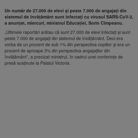
Un număr de 27.000 de elevi şi peste 7.000 de angajaţi din
sistemul de învăţământ sunt infectaţi cu virusul SARS-CoV-2,
a anunţat, miercuri, ministrul Educaţiei, Sorin Cîmpeanu.
„Ultimele raportări arătau că sunt 27.000 de elevi infectaţi şi sunt
peste 7.000 de angajaţi din sistemul de învăţământ. Deci era
vorba de un procent de sub 1% din perspectiva copiilor şi era un
procent de aproape 3% din perspectiva angajaţilor din
învăţământ”, a precizat ministrul, în cadrul unei conferinţe de
presă susţinute la Palatul Victoria.