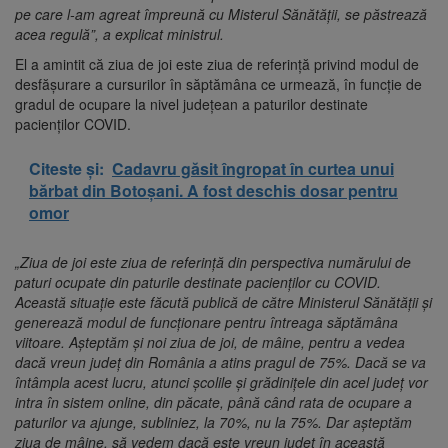
pe care l-am agreat împreună cu Misterul Sănătăţii, se păstrează
acea regulă”, a explicat ministrul.
El a amintit că ziua de joi este ziua de referinţă privind modul de
desfăşurare a cursurilor în săptămâna ce urmează, în funcţie de
gradul de ocupare la nivel judeţean a paturilor destinate
pacienţilor COVID.
Citeste și:
Cadavru găsit îngropat în curtea unui
bărbat din Botoșani. A fost deschis dosar pentru
omor
„Ziua de joi este ziua de referinţă din perspectiva numărului de
paturi ocupate din paturile destinate pacienţilor cu COVID.
Această situaţie este făcută publică de către Ministerul Sănătăţii şi
generează modul de funcţionare pentru întreaga săptămâna
viitoare. Aşteptăm şi noi ziua de joi, de mâine, pentru a vedea
dacă vreun judeţ din România a atins pragul de 75%. Dacă se va
întâmpla acest lucru, atunci şcolile şi grădiniţele din acel judeţ vor
intra în sistem online, din păcate, până când rata de ocupare a
paturilor va ajunge, subliniez, la 70%, nu la 75%. Dar aşteptăm
ziua de mâine, să vedem dacă este vreun judeţ în această