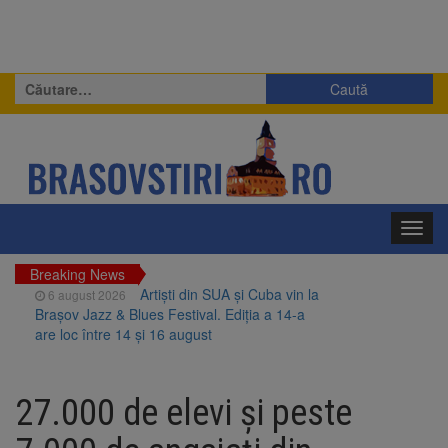
Caută
după:
Toggl
navig
Breaking News
Artiști din SUA și Cuba vin la
6 august 2026
Brașov Jazz & Blues Festival. Ediția a 14-a
are loc între 14 și 16 august
Uniunea Europeană acordă
6 august 2026
Ucrainei încă 1,4 miliarde de euro din
27.000 de elevi şi peste
veniturile activelor rusești înghețate