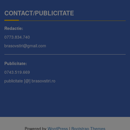
CONTACT/PUBLICITATE
Redactie:
0773.834.740
brasovstiri@gmail.com
Publicitate:
0743.519.669
publicitate [@] brasovstiri.ro
Powered by
WordPress
|
Bootstrap Themes