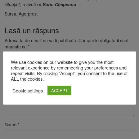
situaţie”, a explicat
Sorin Cîmpeanu
.
Sursa, Agerpres.
Lasă un răspuns
Adresa ta de email nu va fi publicată.
Câmpurile obligatorii sunt
marcate cu
*
Comentariu
*
We use cookies on our website to give you the most
relevant experience by remembering your preferences and
repeat visits. By clicking “Accept”, you consent to the use of
ALL the cookies.
Cookie settings
ACCEPT
Nume
*