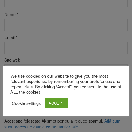
Nume
*
Email
*
Site web
We use cookies on our website to give you the most
relevant experience by remembering your preferences and
Verificare anti-robot
repeat visits. By clicking “Accept”, you consent to the use of
Click pentru a începe verificarea
ALL the cookies.
Friendly
Captcha ⇗
Cookie settings
ACCEPT
Acest site folosește Akismet pentru a reduce spamul.
Află cum
sunt procesate datele comentariilor tale
.