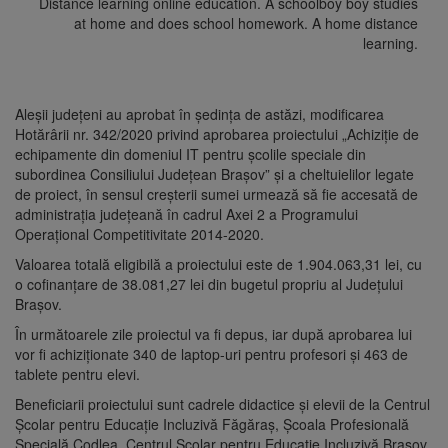
Distance learning online education. A schoolboy boy studies
at home and does school homework. A home distance
learning.
Aleşii judeţeni au aprobat în ședința de astăzi, modificarea
Hotărârii nr. 342/2020 privind aprobarea proiectului „Achiziție de
echipamente din domeniul IT pentru școlile speciale din
subordinea Consiliului Județean Brașov” și a cheltuielilor legate
de proiect, în sensul creşterii sumei urmează să fie accesată de
administraţia judeţeană în cadrul Axei 2 a Programului
Operaţional Competitivitate 2014-2020.
Valoarea totală eligibilă a proiectului este de 1.904.063,31 lei, cu
o cofinanţare de 38.081,27 lei din bugetul propriu al Judeţului
Braşov.
În următoarele zile proiectul va fi depus, iar după aprobarea lui
vor fi achiziţionate 340 de laptop-uri pentru profesori şi 463 de
tablete pentru elevi.
Beneficiarii proiectului sunt cadrele didactice şi elevii de la Centrul
Şcolar pentru Educaţie Incluzivă Făgăraş, Şcoala Profesională
Specială Codlea, Centrul Şcolar pentru Educaţie Incluzivă Braşov,