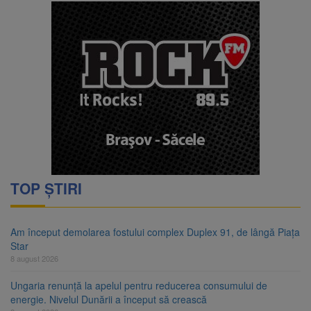
TOP ȘTIRI
Am început demolarea fostului complex Duplex 91, de lângă Piața
Star
8 august 2026
Ungaria renunță la apelul pentru reducerea consumului de
energie. Nivelul Dunării a început să crească