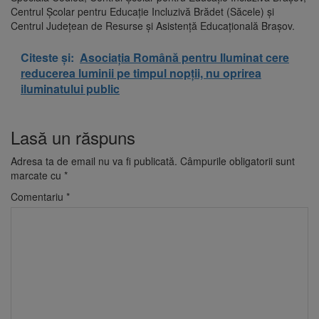
Centrul Şcolar pentru Educaţie Incluzivă Brădet (Săcele) şi
Centrul Judeţean de Resurse şi Asistenţă Educaţională Braşov.
Citeste și:
Asociația Română pentru Iluminat cere
reducerea luminii pe timpul nopții, nu oprirea
iluminatului public
Lasă un răspuns
Adresa ta de email nu va fi publicată.
Câmpurile obligatorii sunt
marcate cu
*
Comentariu
*