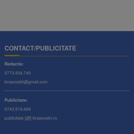
CONTACT/PUBLICITATE
Redactie:
0773.834.740
brasovstiri@gmail.com
Publicitate:
0743.519.669
publicitate [@] brasovstiri.ro