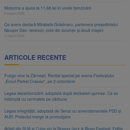
Motorina a ajuns la 11,68 lei în unele benzinării
6 august 2026
Ce avere declară Mirabela Grădinaru, partenera președintelui
Nicușor Dan: terenuri, cote din locuințe și două mașini
5 august 2026
ARTICOLE RECENTE
Fuego vine la Zărnești. Recital special pe scena Festivalului
„Ecoul Pietrei Craiului”, pe 2 octombrie
Legea decarbonizării, adoptată după dezbateri aprinse. Ce se
întâmplă cu centralele pe cărbune
Legea integrității, adoptată de Senat cu amendamentele PSD și
AUR. Proiectul merge la promulgare
Artiști din SUA și Cuba vin la Brașov Jazz & Blues Festival. Ediția