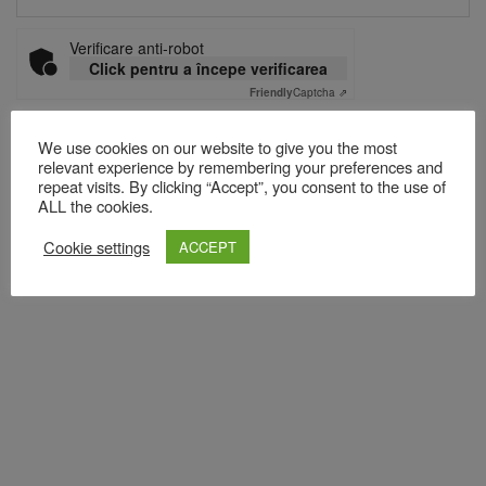
Verificare anti-robot
Click pentru a începe verificarea
Friendly
Captcha ⇗
We use cookies on our website to give you the most
relevant experience by remembering your preferences and
Acest site folosește Akismet pentru a reduce spamul.
Află cum
repeat visits. By clicking “Accept”, you consent to the use of
sunt procesate datele comentariilor tale
.
ALL the cookies.
Cookie settings
ACCEPT