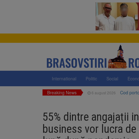
International
Politic
Social
Econ
Breaking News
Cod portoc
6 august 2026
Bărbat din
6 august 2026
55% dintre angajații in
Urmele at
6 august 2026
business vor lucra de l
AUR a lan
6 august 2026
Dan