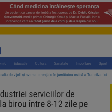
omic
Educatie
Cultura
Sanatate
Imobiliare
Sport
aliu de vijelii și averse torențiale în jumătatea estică a Transilvaniei
 Victoria, reținut după ce și-ar fi agresat soția de două ori în câteva zil
dustriei serviciilor de
elajului i-au condus pe polițiști la cioate. Bărbat prins în pădure la Orm
a birou între 8-12 zile pe
sat platforma suspeND.ro pentru urmărirea inițiativei de suspendare a 