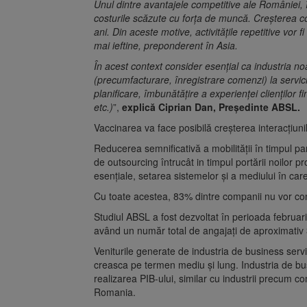
Unul dintre avantajele competitive ale României,
costurile scăzute cu forța de muncă. Creșterea con
ani. Din aceste motive, activitățile repetitive vor fi
mai ieftine, preponderent în Asia.
În acest context consider esențial ca industria no
(precumfacturare, înregistrare comenzi) la servi
planificare, îmbunătățire a experienței clienților 
etc.)
”,
explică Ciprian Dan, Președinte ABSL.
Vaccinarea va face posibilă creșterea interacțiunilo
Reducerea semnificativă a mobilității în timpul pa
de outsourcing întrucât in timpul portării noilor p
esențiale, setarea sistemelor și a mediului în ca
Cu toate acestea, 83% dintre companii nu vor con
Studiul ABSL a fost dezvoltat în perioada februar
având un număr total de angajați de aproximativ
Veniturile generate de industria de business serv
creasca pe termen mediu și lung. Industria de bu
realizarea PIB-ului, similar cu industrii precum com
Romania.