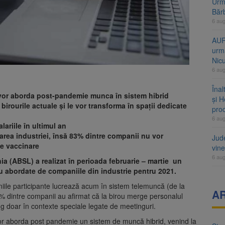
Urme
Băr
6 au
AUR
urmă
Nic
6 au
Înal
 vor aborda post-pandemie munca în sistem hibrid
și H
irourile actuale și le vor transforma în spații dedicate
pro
6 au
ariile în ultimul an
rea industriei, însă 83% dintre companii nu vor
Jud
de vaccinare
vine
6 au
a (ABSL) a realizat în perioada februarie – martie un
u abordate de companiile din industrie pentru 2021.
ile participante lucrează acum în sistem telemuncă (de la
A
8% dintre companii au afirmat că la birou merge personalul
ung doar în contexte speciale legate de meetinguri.
or aborda post pandemie un sistem de muncă hibrid, venind la