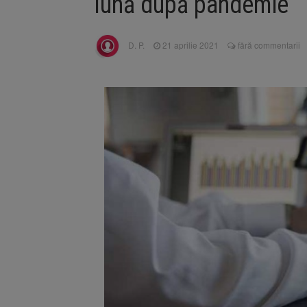
lună după pandemie
Înalta Cu
6 august 2026
procesul
Strategia
6 august 2026
D. P.
21 aprilie 2021
fără commentarii