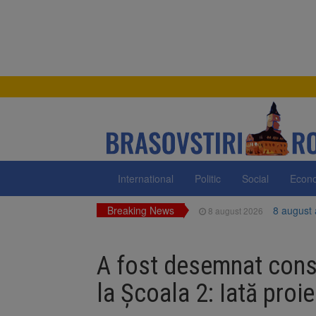
International
Politic
Social
Econ
Breaking News
8 august
8 august 2026
Am începu
8 august 2026
A fost desemnat const
Ungaria r
8 august 2026
la Școala 2: Iată proie
Asociația
8 august 2026