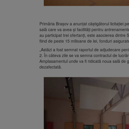
Primăria Brașov a anunțat câștigătorul licitației p
sală care va avea și facilități pentru antrenamentel
au participat trei ofertanți, este asocierea dint
fiind de peste 15 milioane de lei, fonduri asigura
„Astăzi a fost semnat raportul de adjudecare pent
2. În câteva zile se va semna contractul de lucrăr
Amplasamentul unde va fi ridicată noua sală de gi
dezafectată.