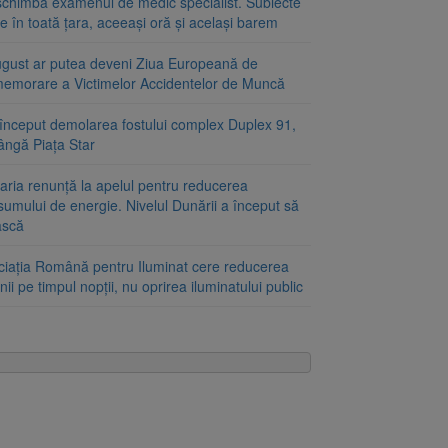
schimbă examenul de medic specialist. Subiecte
e în toată țara, aceeași oră și același barem
ugust ar putea deveni Ziua Europeană de
emorare a Victimelor Accidentelor de Muncă
început demolarea fostului complex Duplex 91,
ângă Piața Star
aria renunță la apelul pentru reducerea
umului de energie. Nivelul Dunării a început să
ască
ciația Română pentru Iluminat cere reducerea
nii pe timpul nopții, nu oprirea iluminatului public