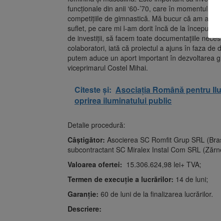
funcționale din anii ‘60-’70, care în momentul ac
competițiile de gimnastică. Mă bucur că am ajuns 
suflet, pe care mi l-am dorit încă de la începutul
de investiții, să facem toate documentațiile neces
colaboratori, iată că proiectul a ajuns în faza de d
putem aduce un aport important în dezvoltarea gi
viceprimarul Costel Mihai.
Citeste și:
Asociația Română pentru Ilum
oprirea iluminatului public
Detalie procedură:
Câștigător:
Asocierea SC Romfit Grup SRL (Braș
subcontractant SC Miralex Instal Com SRL (Zărne
Valoarea ofertei:
15.306.624,98 lei+ TVA;
Termen de execuție a lucrărilor:
14 de luni;
Garanție:
60 de luni de la finalizarea lucrărilor.
Descriere: