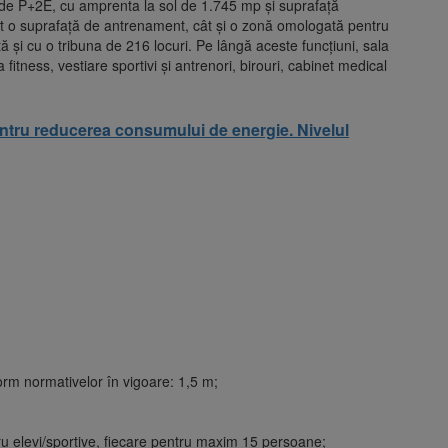
e de P+2E, cu amprenta la sol de 1.745 mp și suprafață
tât o suprafață de antrenament, cât și o zonă omologată pentru
tată și cu o tribuna de 216 locuri. Pe lângă aceste funcțiuni, sala
la fitness, vestiare sportivi și antrenori, birouri, cabinet medical
entru reducerea consumului de energie. Nivelul
orm normativelor în vigoare: 1,5 m;
ru elevi/sportive, fiecare pentru maxim 15 persoane;