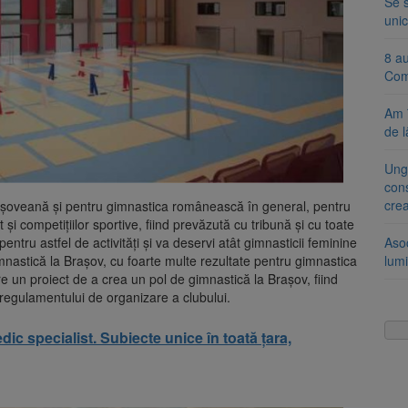
Se 
unic
8 a
Com
Am 
de l
Ung
cons
cre
așoveană și pentru gimnastica românească în general, pentru
și competițiilor sportive, fiind prevăzută cu tribună și cu toate
ntru astfel de activități și va deservi atât gimnasticii feminine
Aso
imnastică la Brașov, cu foarte multe rezultate pentru gimnastica
lumi
e un proiect de a crea un pol de gimnastică la Brașov, fiind
l regulamentului de organizare a clubului.
 specialist. Subiecte unice în toată țara,