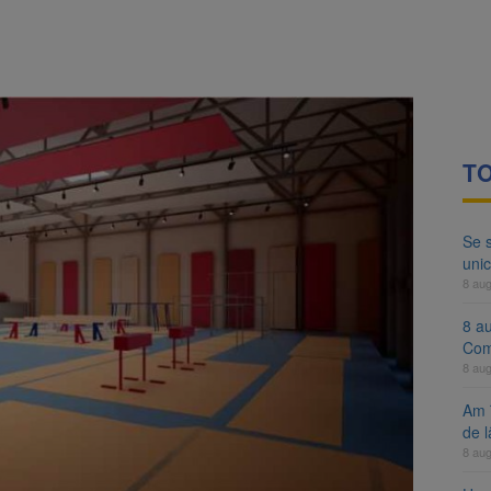
ocat pe DN1E Brașov – Poiana Brașov după un accident. Două persoane p
ă examenul de medic specialist. Subiecte unice în toată țara, aceeași 
TO
Se 
unic
8 au
8 a
Com
8 au
Am 
de l
8 au