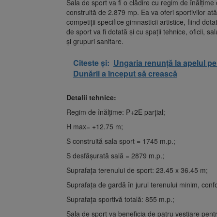
Sala de sport va fi o clădire cu regim de înălțim
construită de 2.879 mp. Ea va oferi sportivilor a
competiții specifice gimnasticii artistice, fiind do
de sport va fi dotată și cu spații tehnice, oficii, sa
și grupuri sanitare.
Citeste și:
Ungaria renunță la apelul p
Dunării a început să crească
Detalii tehnice:
Regim de înălțime: P+2E parțial;
H max= +12.75 m;
S construită sala sport = 1745 m.p.;
S desfășurată sală = 2879 m.p.;
Suprafața terenului de sport: 23.45 x 36.45 m;
Suprafața de gardă în jurul terenului minim, conf
Suprafața sportivă totală: 855 m.p.;
Sala de sport va beneficia de patru vestiare pent