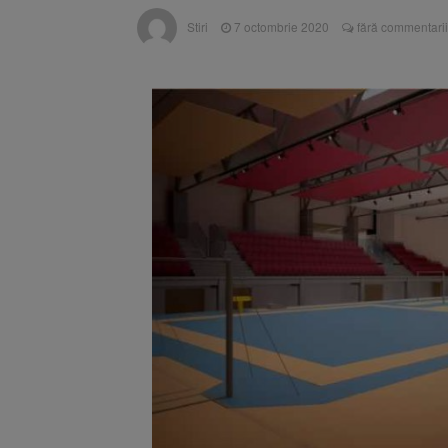
Trafic bl
7 august 2026
Stiri
7 octombrie 2020
fără commentarii
medicale
Se schimb
8 august 2026