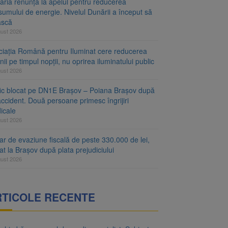
aria renunță la apelul pentru reducerea
umului de energie. Nivelul Dunării a început să
ască
gust 2026
ciația Română pentru Iluminat cere reducerea
nii pe timpul nopții, nu oprirea iluminatului public
gust 2026
fic blocat pe DN1E Brașov – Poiana Brașov după
ccident. Două persoane primesc îngrijiri
icale
gust 2026
r de evaziune fiscală de peste 330.000 de lei,
at la Brașov după plata prejudiciului
gust 2026
RTICOLE RECENTE