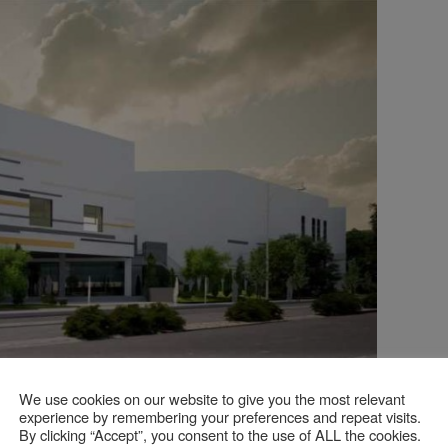
We use cookies on our website to give you the most relevant
tică masculină juniori, Ermil Popescu, și cu fosta
experience by remembering your preferences and repeat visits.
 creionăm partea de activitate sportivă pe gimnastică
By clicking “Accept”, you consent to the use of ALL the cookies.
 în infrastructură ținând cont că în vechea sală avem aparate