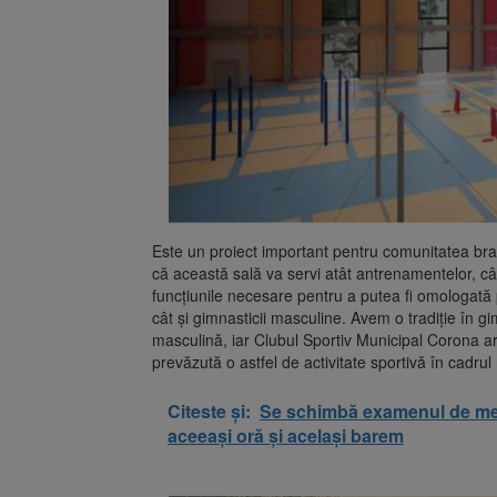
Este un proiect important pentru comunitatea br
că această sală va servi atât antrenamentelor, cât 
funcțiunile necesare pentru a putea fi omologată pe
cât și gimnasticii masculine. Avem o tradiție în g
masculină, iar Clubul Sportiv Municipal Corona ar
prevăzută o astfel de activitate sportivă în cadru
Citeste și:
Se schimbă examenul de medic
aceeași oră și același barem