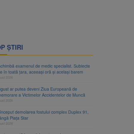
rimesc îngrijiri
oră și același barem
P ȘTIRI
schimbă examenul de medic specialist. Subiecte
e în toată țara, aceeași oră și același barem
gust 2026
ugust ar putea deveni Ziua Europeană de
emorare a Victimelor Accidentelor de Muncă
gust 2026
început demolarea fostului complex Duplex 91,
ângă Piața Star
gust 2026