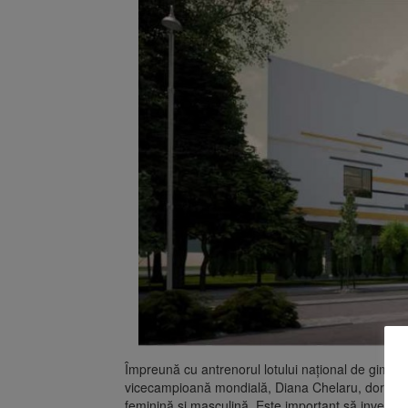
Împreună cu antrenorul lotului național de gimnas
vicecampioană mondială, Diana Chelaru, dorim să
feminină și masculină. Este important să investim