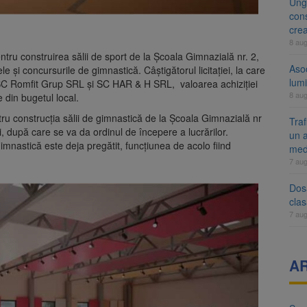
Ung
cons
cre
8 au
entru construirea sălii de sport de la Școala Gimnazială nr. 2,
Aso
e și concursurile de gimnastică. Câștigătorul licitației, la care
lumi
re SC Romfit Grup SRL și SC HAR & H SRL, valoarea achiziției
8 au
te din bugetul local.
ru construcția sălii de gimnastică de la Școala Gimnazială nr
Tra
i, după care se va da ordinul de începere a lucrărilor.
un a
mnastică este deja pregătit, funcțiunea de acolo fiind
med
7 au
Dosa
clas
7 au
A