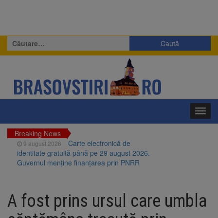
Caută
după:
Toggl
navig
Breaking News
Carte electronică de
9 august 2026
identitate gratuită până pe 29 august 2026.
Guvernul menține finanțarea prin PNRR
Zece troițe istorice din Șcheii
9 august 2026
Brașovului vor fi restaurate. Contractul de
A fost prins ursul care umbla
finanțare a fost semnat