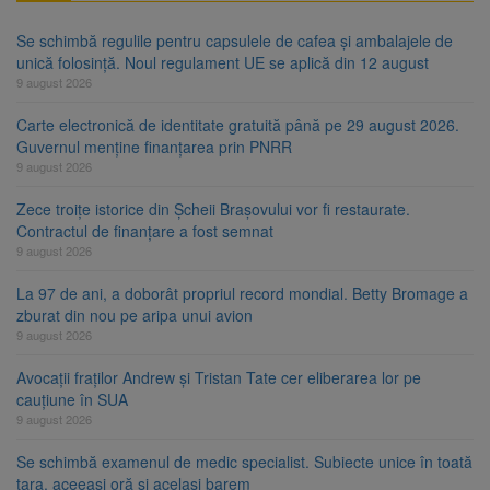
Se schimbă regulile pentru capsulele de cafea și ambalajele de
unică folosință. Noul regulament UE se aplică din 12 august
9 august 2026
Carte electronică de identitate gratuită până pe 29 august 2026.
Guvernul menține finanțarea prin PNRR
9 august 2026
Zece troițe istorice din Șcheii Brașovului vor fi restaurate.
Contractul de finanțare a fost semnat
9 august 2026
La 97 de ani, a doborât propriul record mondial. Betty Bromage a
zburat din nou pe aripa unui avion
9 august 2026
Avocații fraților Andrew și Tristan Tate cer eliberarea lor pe
cauțiune în SUA
9 august 2026
Se schimbă examenul de medic specialist. Subiecte unice în toată
țara, aceeași oră și același barem