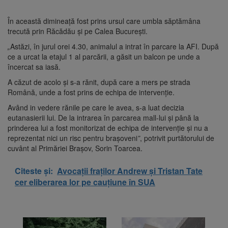
În această dimineață fost prins ursul care umbla săptămâna
trecută prin Răcădău și pe Calea București.
„
Astăzi, în jurul orei 4.30, animalul a intrat în parcare la AFI. După
ce a urcat la etajul 1 al parcării, a găsit un balcon pe unde a
încercat sa iasă.
A căzut de acolo și s-a rănit, după care a mers pe strada
Română, unde a fost prins de echipa de intervenție.
Având in vedere rănile pe care le avea, s-a luat decizia
eutanasierii lui. De la intrarea în parcarea mall-lui și până la
prinderea lui a fost monitorizat de echipa de intervenție și nu a
reprezentat nici un risc pentru brașoveni
”
, potrivit purtătorului de
cuvânt al Primăriei Brașov, Sorin Toarcea.
Citeste și:
Avocații fraților Andrew și Tristan Tate
cer eliberarea lor pe cauțiune în SUA