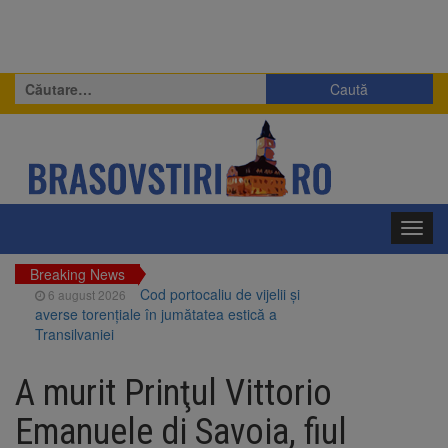
Caută
după:
Toggl
navig
Breaking News
Cod portocaliu de vijelii și
6 august 2026
averse torențiale în jumătatea estică a
Transilvaniei
Bărbat din Victoria, reținut
6 august 2026
după ce și-ar fi agresat soția de două ori în
A murit Prinţul Vittorio
câteva zile
Urmele atelajului i-au condus
6 august 2026
Emanuele di Savoia, fiul
pe polițiști la cioate. Bărbat prins în pădure la