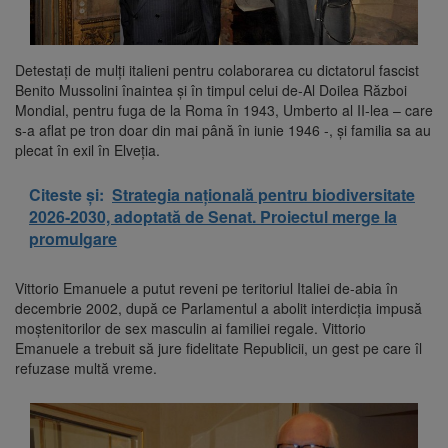
Detestaţi de mulţi italieni pentru colaborarea cu dictatorul fascist
Benito Mussolini înaintea şi în timpul celui de-Al Doilea Război
Mondial, pentru fuga de la Roma în 1943, Umberto al II-lea – care
s-a aflat pe tron doar din mai până în iunie 1946 -, şi familia sa au
plecat în exil în Elveţia.
Citeste și:
Strategia națională pentru biodiversitate
2026-2030, adoptată de Senat. Proiectul merge la
promulgare
Vittorio Emanuele a putut reveni pe teritoriul Italiei de-abia în
decembrie 2002, după ce Parlamentul a abolit interdicţia impusă
moştenitorilor de sex masculin ai familiei regale. Vittorio
Emanuele a trebuit să jure fidelitate Republicii, un gest pe care îl
refuzase multă vreme.