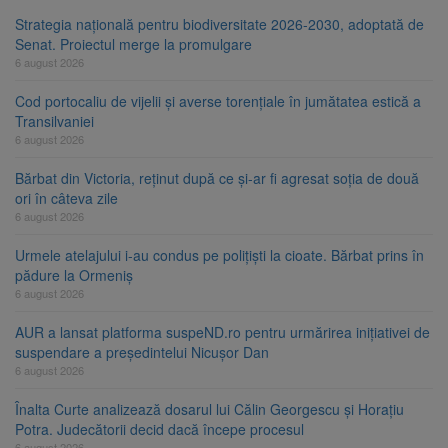
Strategia națională pentru biodiversitate 2026-2030, adoptată de
Senat. Proiectul merge la promulgare
6 august 2026
Cod portocaliu de vijelii și averse torențiale în jumătatea estică a
Transilvaniei
6 august 2026
Bărbat din Victoria, reținut după ce și-ar fi agresat soția de două
ori în câteva zile
6 august 2026
Urmele atelajului i-au condus pe polițiști la cioate. Bărbat prins în
pădure la Ormeniș
6 august 2026
AUR a lansat platforma suspeND.ro pentru urmărirea inițiativei de
suspendare a președintelui Nicușor Dan
6 august 2026
Înalta Curte analizează dosarul lui Călin Georgescu și Horațiu
Potra. Judecătorii decid dacă începe procesul
6 august 2026