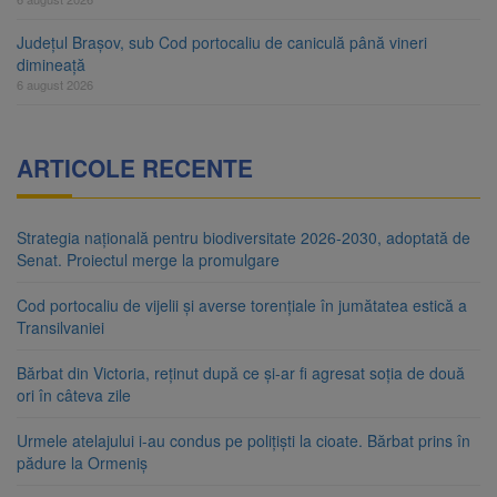
Județul Brașov, sub Cod portocaliu de caniculă până vineri
dimineață
6 august 2026
ARTICOLE RECENTE
Strategia națională pentru biodiversitate 2026-2030, adoptată de
Senat. Proiectul merge la promulgare
Cod portocaliu de vijelii și averse torențiale în jumătatea estică a
Transilvaniei
Bărbat din Victoria, reținut după ce și-ar fi agresat soția de două
ori în câteva zile
Urmele atelajului i-au condus pe polițiști la cioate. Bărbat prins în
pădure la Ormeniș