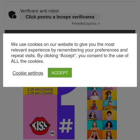
Verificare anti-robot
Click pentru a începe verificarea
Friendly
Captcha ⇗
We use cookies on our website to give you the most
Acest site folosește Akismet pentru a reduce spamul.
Află cum
relevant experience by remembering your preferences and
sunt procesate datele comentariilor tale
.
repeat visits. By clicking “Accept”, you consent to the use of
ALL the cookies.
Cookie settings
ACCEPT