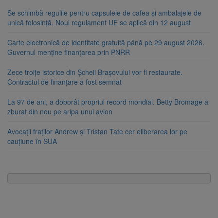
Se schimbă regulile pentru capsulele de cafea și ambalajele de
unică folosință. Noul regulament UE se aplică din 12 august
Carte electronică de identitate gratuită până pe 29 august 2026.
Guvernul menține finanțarea prin PNRR
Zece troițe istorice din Șcheii Brașovului vor fi restaurate.
Contractul de finanțare a fost semnat
La 97 de ani, a doborât propriul record mondial. Betty Bromage a
zburat din nou pe aripa unui avion
Avocații fraților Andrew și Tristan Tate cer eliberarea lor pe
cauțiune în SUA