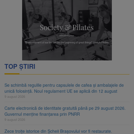
TOP ȘTIRI
Se schimbă regulile pentru capsulele de cafea și ambalajele de
unică folosință. Noul regulament UE se aplică din 12 august
9 august 2026
Carte electronică de identitate gratuită până pe 29 august 2026.
Guvernul menține finanțarea prin PNRR
9 august 2026
Zece troițe istorice din Șcheii Brașovului vor fi restaurate.