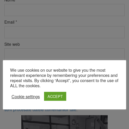
Email
*
Site web
Verificare anti-robot
We use cookies on our website to give you the most
Click pentru a începe verificarea
relevant experience by remembering your preferences and
repeat visits. By clicking “Accept”, you consent to the use of
Friendly
Captcha ⇗
ALL the cookies.
Cookie settings
ACCEPT
Acest site folosește Akismet pentru a reduce spamul.
Află cum
sunt procesate datele comentariilor tale
.