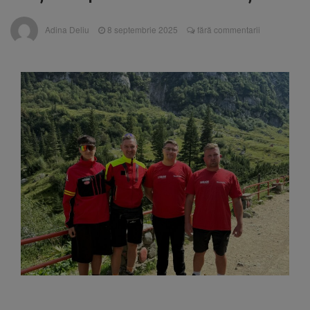
Ormeniș
AUR a lansat platforma
6 august 2026
Adina Deliu
8 septembrie 2025
fără commentarii
suspeND.ro pentru urmărirea inițiativei de
suspendare a președintelui Nicușor Dan
Înalta Curte analizează
6 august 2026
dosarul lui Călin Georgescu și Horațiu Potra.
Judecătorii decid dacă începe procesul
Strategia națională pentru
6 august 2026
biodiversitate 2026-2030, adoptată de Senat.
Proiectul merge la promulgare