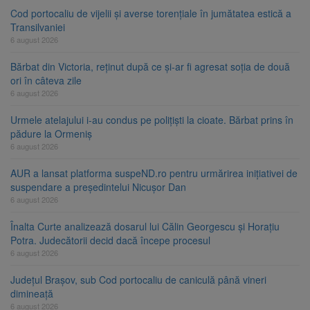
Cod portocaliu de vijelii și averse torențiale în jumătatea estică a
Transilvaniei
6 august 2026
Bărbat din Victoria, reținut după ce și-ar fi agresat soția de două
ori în câteva zile
6 august 2026
Urmele atelajului i-au condus pe polițiști la cioate. Bărbat prins în
pădure la Ormeniș
6 august 2026
AUR a lansat platforma suspeND.ro pentru urmărirea inițiativei de
suspendare a președintelui Nicușor Dan
6 august 2026
Înalta Curte analizează dosarul lui Călin Georgescu și Horațiu
Potra. Judecătorii decid dacă începe procesul
6 august 2026
Județul Brașov, sub Cod portocaliu de caniculă până vineri
dimineață
6 august 2026