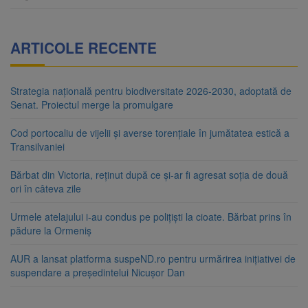
ARTICOLE RECENTE
Strategia națională pentru biodiversitate 2026-2030, adoptată de
Senat. Proiectul merge la promulgare
Cod portocaliu de vijelii și averse torențiale în jumătatea estică a
Transilvaniei
Bărbat din Victoria, reținut după ce și-ar fi agresat soția de două
ori în câteva zile
Urmele atelajului i-au condus pe polițiști la cioate. Bărbat prins în
pădure la Ormeniș
AUR a lansat platforma suspeND.ro pentru urmărirea inițiativei de
suspendare a președintelui Nicușor Dan