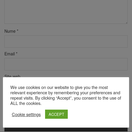
Nume
*
Email
*
Site web
We use cookies on our website to give you the most
relevant experience by remembering your preferences and
repeat visits. By clicking “Accept”, you consent to the use of
Verificare anti-robot
ALL the cookies.
Click pentru a începe verificarea
Cookie settings
Friendly
Captcha ⇗
ACCEPT