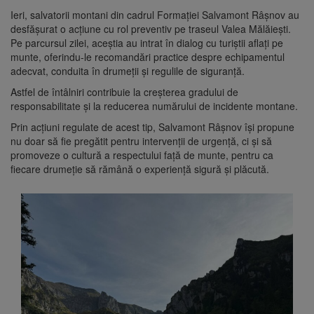
Ieri, salvatorii montani din cadrul Formației Salvamont Râșnov au
desfășurat o acțiune cu rol preventiv pe traseul Valea Mălăiești.
Pe parcursul zilei, aceștia au intrat în dialog cu turiștii aflați pe
munte, oferindu-le recomandări practice despre echipamentul
adecvat, conduita în drumeții și regulile de siguranță.
Astfel de întâlniri contribuie la creșterea gradului de
responsabilitate și la reducerea numărului de incidente montane.
Prin acțiuni regulate de acest tip, Salvamont Râșnov își propune
nu doar să fie pregătit pentru intervenții de urgență, ci și să
promoveze o cultură a respectului față de munte, pentru ca
fiecare drumeție să rămână o experiență sigură și plăcută.