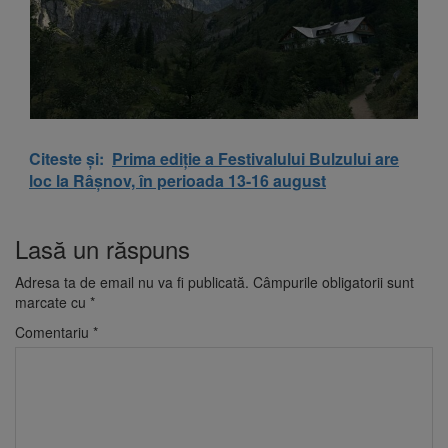
Citeste și:
Prima ediție a Festivalului Bulzului are
loc la Râșnov, în perioada 13-16 august
Lasă un răspuns
Adresa ta de email nu va fi publicată.
Câmpurile obligatorii sunt
marcate cu
*
Comentariu
*