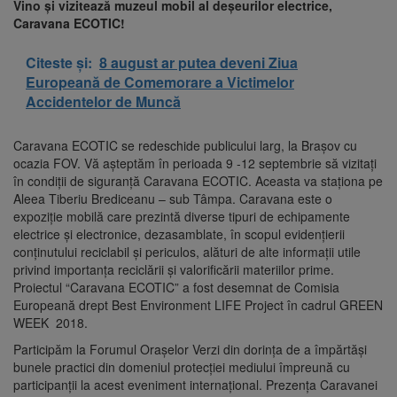
Vino și vizitează muzeul mobil al deșeurilor electrice,
Caravana ECOTIC!
Citeste și:
8 august ar putea deveni Ziua
Europeană de Comemorare a Victimelor
Accidentelor de Muncă
Caravana ECOTIC se redeschide publicului larg, la Brașov cu
ocazia FOV. Vă așteptăm în perioada 9 -12 septembrie să vizitați
în condiții de siguranță Caravana ECOTIC. Aceasta va staționa pe
Aleea Tiberiu Brediceanu – sub Tâmpa. Caravana este o
expoziție mobilă care prezintă diverse tipuri de echipamente
electrice și electronice, dezasamblate, în scopul evidențierii
conținutului reciclabil și periculos, alături de alte informații utile
privind importanța reciclării și valorificării materiilor prime.
Proiectul “Caravana ECOTIC” a fost desemnat de Comisia
Europeană drept Best Environment LIFE Project în cadrul GREEN
WEEK 2018.
Participăm la Forumul Orașelor Verzi din dorința de a împărtăși
bunele practici din domeniul protecției mediului împreună cu
participanții la acest eveniment internațional. Prezența Caravanei