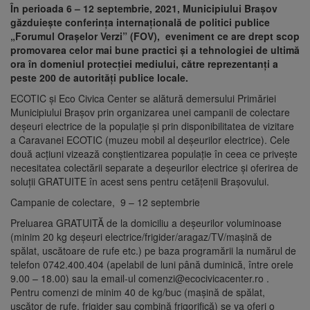
În perioada 6 – 12 septembrie, 2021, Municipiului Brașov
găzduiește conferința internațională de politici publice
„Forumul Orașelor Verzi” (FOV), eveniment ce are drept scop
promovarea celor mai bune practici și a tehnologiei de ultimă
ora în domeniul protecției mediului, către reprezentanți a
peste 200 de autorități publice locale.
ECOTIC și Eco Civica Center se alătură demersului Primăriei
Municipiului Brașov prin organizarea unei campanii de colectare
deșeuri electrice de la populație și prin disponibilitatea de vizitare
a Caravanei ECOTIC (muzeu mobil al deșeurilor electrice). Cele
două acțiuni vizează conștientizarea populație în ceea ce privește
necesitatea colectării separate a deșeurilor electrice și oferirea de
soluții GRATUITE în acest sens pentru cetățenii Brașovului.
Campanie de colectare, 9 – 12 septembrie
Preluarea GRATUITĂ de la domiciliu a deșeurilor voluminoase
(minim 20 kg deșeuri electrice/frigider/aragaz/TV/mașină de
spălat, uscătoare de rufe etc.) pe baza programării la numărul de
telefon 0742.400.404 (apelabil de luni până duminică, între orele
9.00 – 18.00) sau la email-ul comenzi@ecocivicacenter.ro .
Pentru comenzi de minim 40 de kg/buc (mașină de spălat,
uscător de rufe, frigider sau combină frigorifică) se va oferi o