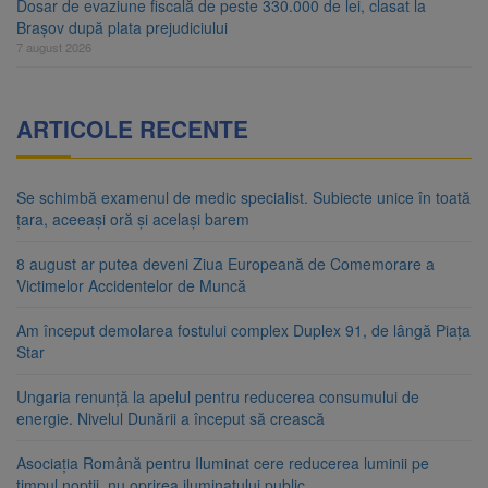
Dosar de evaziune fiscală de peste 330.000 de lei, clasat la
Brașov după plata prejudiciului
7 august 2026
ARTICOLE RECENTE
Se schimbă examenul de medic specialist. Subiecte unice în toată
țara, aceeași oră și același barem
8 august ar putea deveni Ziua Europeană de Comemorare a
Victimelor Accidentelor de Muncă
Am început demolarea fostului complex Duplex 91, de lângă Piața
Star
Ungaria renunță la apelul pentru reducerea consumului de
energie. Nivelul Dunării a început să crească
Asociația Română pentru Iluminat cere reducerea luminii pe
timpul nopții, nu oprirea iluminatului public