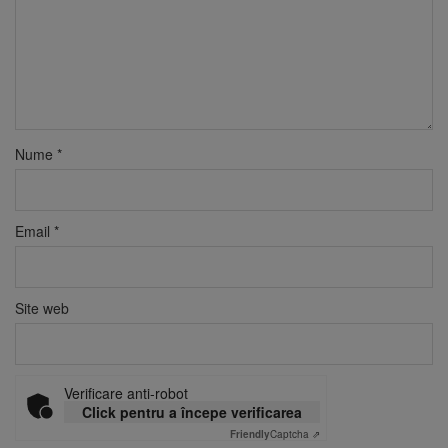
Nume
*
Email
*
Site web
Verificare anti-robot
Click pentru a începe verificarea
Friendly
Captcha ⇗