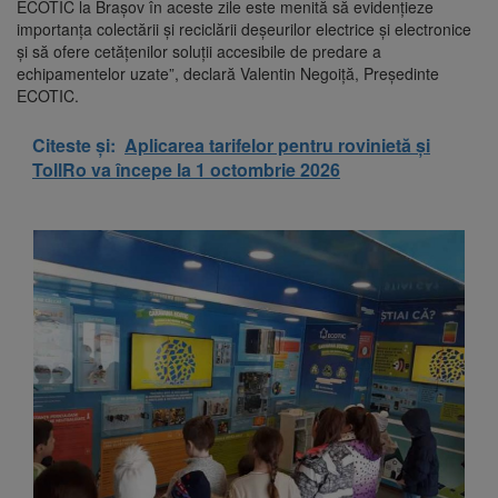
ECOTIC la Brașov în aceste zile este menită să evidențieze
importanța colectării și reciclării deșeurilor electrice și electronice
și să ofere cetățenilor soluții accesibile de predare a
echipamentelor uzate”, declară Valentin Negoiță, Președinte
ECOTIC.
Citeste și:
Aplicarea tarifelor pentru rovinietă și
TollRo va începe la 1 octombrie 2026