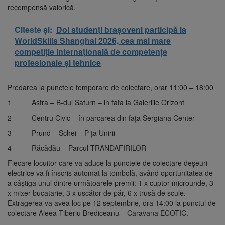
recompensă valorică.
Citeste și:
Doi studenți brașoveni participă la
WorldSkills Shanghai 2026, cea mai mare
competiție internațională de competențe
profesionale și tehnice
Predarea la punctele temporare de colectare, orar 11:00 – 18:00
1 Astra – B-dul Saturn – in fata la Galeriile Orizont
2 Centru Civic – în parcarea din fața Sergiana Center
3 Prund – Schei – P-ța Unirii
4 Răcădău – Parcul TRANDAFIRILOR
Fiecare locuitor care va aduce la punctele de colectare deșeuri
electrice va fi înscris automat la tombolă, având oportunitatea de
a câștiga unul dintre următoarele premii: 1 x cuptor microunde, 3
x mixer bucatarie, 3 x uscător de păr, 6 x trusă de scule.
Extragerea va avea loc pe 12 septembrie, ora 14:00 la punctul de
colectare Aleea Tiberiu Brediceanu – Caravana ECOTIC.