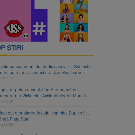
rimesc îngrijiri
oră și același barem
P ȘTIRI
schimbă examenul de medic specialist. Subiecte
e în toată țara, aceeași oră și același barem
gust 2026
ugust ar putea deveni Ziua Europeană de
emorare a Victimelor Accidentelor de Muncă
gust 2026
început demolarea fostului complex Duplex 91,
ângă Piața Star
gust 2026