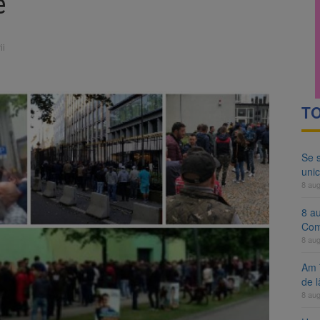
e
ocat pe DN1E Brașov – Poiana Brașov după un accident. Două persoane p
ă examenul de medic specialist. Subiecte unice în toată țara, aceeași 
ii
TO
Se 
unic
8 au
8 a
Com
8 au
Am 
de l
8 au