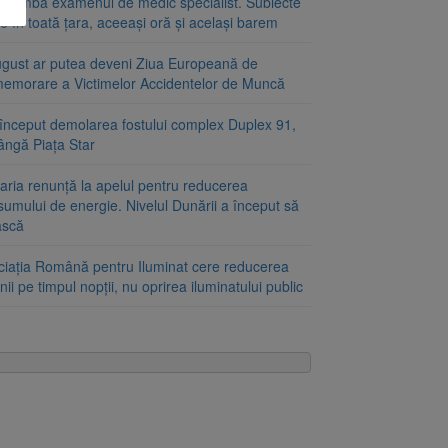
schimbă examenul de medic specialist. Subiecte
e în toată țara, aceeași oră și același barem
ugust ar putea deveni Ziua Europeană de
emorare a Victimelor Accidentelor de Muncă
început demolarea fostului complex Duplex 91,
ângă Piața Star
aria renunță la apelul pentru reducerea
umului de energie. Nivelul Dunării a început să
ască
ciația Română pentru Iluminat cere reducerea
nii pe timpul nopții, nu oprirea iluminatului public