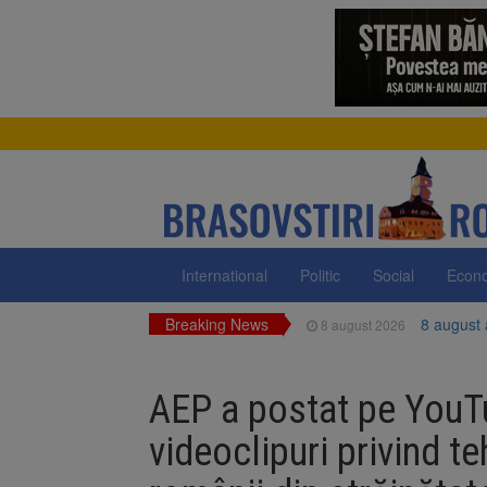
International
Politic
Social
Econ
Breaking News
8 august
8 august 2026
Am începu
8 august 2026
AEP a postat pe YouT
Ungaria r
8 august 2026
videoclipuri privind t
Asociația
8 august 2026