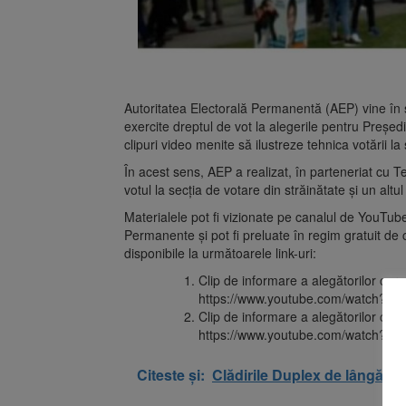
Autoritatea Electorală Permanentă (AEP) vine în sp
exercite dreptul de vot la alegerile pentru Preşed
clipuri video menite să ilustreze tehnica votării la 
În acest sens, AEP a realizat, în parteneriat cu 
votul la secţia de votare din străinătate şi un alt
Materialele pot fi vizionate pe canalul de YouTub
Permanente şi pot fi preluate în regim gratuit de c
disponibile la următoarele link-uri:
Clip de informare a alegătorilor care
https://www.youtube.com/watch?
Clip de informare a alegătorilor car
https://www.youtube.com/watch?v
Citeste și:
Clădirile Duplex de lângă Pi