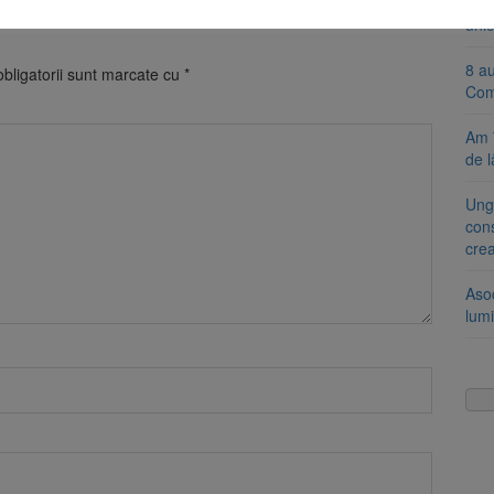
Se 
unic
8 a
bligatorii sunt marcate cu
*
Com
Am 
de l
Ung
cons
cre
Aso
lumi