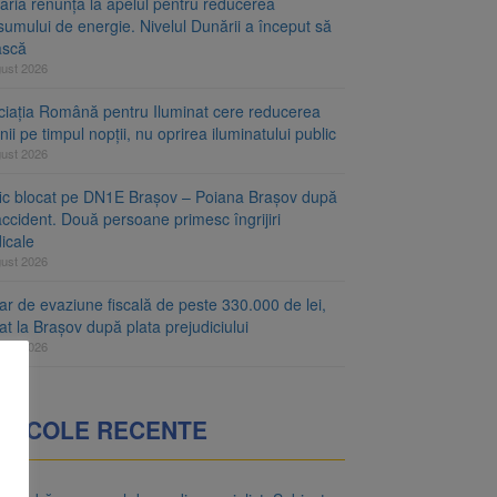
aria renunță la apelul pentru reducerea
umului de energie. Nivelul Dunării a început să
ască
gust 2026
ciația Română pentru Iluminat cere reducerea
nii pe timpul nopții, nu oprirea iluminatului public
gust 2026
fic blocat pe DN1E Brașov – Poiana Brașov după
ccident. Două persoane primesc îngrijiri
icale
gust 2026
r de evaziune fiscală de peste 330.000 de lei,
at la Brașov după plata prejudiciului
gust 2026
RTICOLE RECENTE