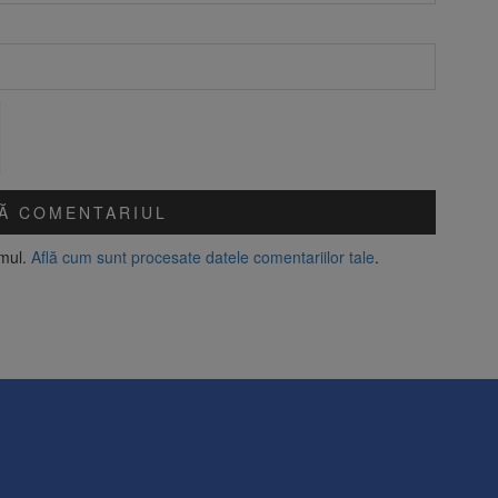
amul.
Află cum sunt procesate datele comentariilor tale
.