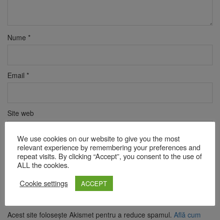
Nume
*
Email
*
Site web
We use cookies on our website to give you the most
relevant experience by remembering your preferences and
Verificare anti-robot
repeat visits. By clicking “Accept”, you consent to the use of
Click pentru a începe verificarea
ALL the cookies.
Friendly
Captcha ⇗
Cookie settings
ACCEPT
Acest site folosește Akismet pentru a reduce spamul.
Află cum