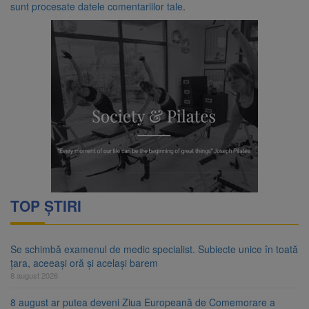
sunt procesate datele comentariilor tale
.
TOP ȘTIRI
Se schimbă examenul de medic specialist. Subiecte unice în toată
țara, aceeași oră și același barem
8 august 2026
8 august ar putea deveni Ziua Europeană de Comemorare a