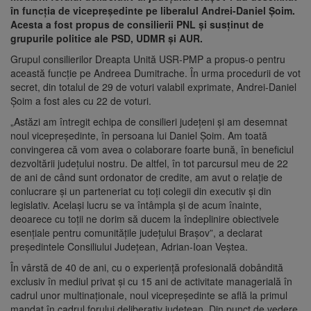
în funcția de vicepreședinte pe liberalul Andrei-Daniel Șoim.
Acesta a fost propus de consilierii PNL și susținut de
grupurile politice ale PSD, UDMR și AUR.
Grupul consilierilor Dreapta Unită USR-PMP a propus-o pentru
această funcție pe Andreea Dumitrache. În urma procedurii de vot
secret, din totalul de 29 de voturi valabil exprimate, Andrei-Daniel
Șoim a fost ales cu 22 de voturi.
„Astăzi am întregit echipa de consilieri județeni și am desemnat
noul vicepreședinte, în persoana lui Daniel Șoim. Am toată
convingerea că vom avea o colaborare foarte bună, în beneficiul
dezvoltării județului nostru. De altfel, în tot parcursul meu de 22
de ani de când sunt ordonator de credite, am avut o relație de
conlucrare și un parteneriat cu toți colegii din executiv și din
legislativ. Același lucru se va întâmpla și de acum înainte,
deoarece cu toții ne dorim să ducem la îndeplinire obiectivele
esențiale pentru comunitățile județului Brașov”, a declarat
președintele Consiliului Județean, Adrian-Ioan Veștea.
În vârstă de 40 de ani, cu o experienţă profesională dobândită
exclusiv în mediul privat şi cu 15 ani de activitate managerială în
cadrul unor multinaţionale, noul vicepreședinte se află la primul
mandat în cadrul forului deliberativ județean. Din punct de vedere