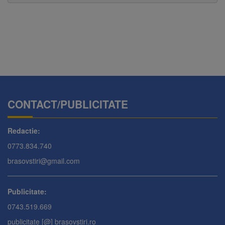
CONTACT/PUBLICITATE
Redactie:
0773.834.740
brasovstiri@gmail.com
Publicitate:
0743.519.669
publicitate [@] brasovstiri.ro