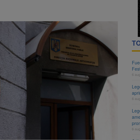
TO
Fueg
Fest
6 au
Leg
apr
6 au
Lege
ame
pro
6 au