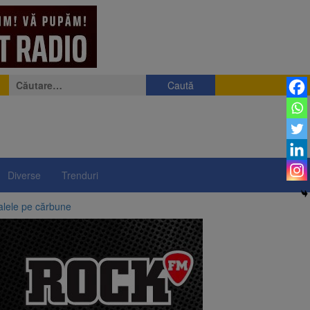
Caută
după:
Diverse
Trenduri
alele pe cărbune
 merge la promulgare
între 14 și 16 august
elor rusești înghețate
lui”, pe 2 octombrie