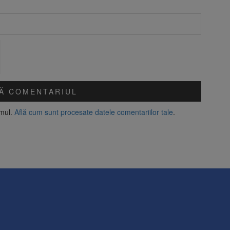
amul.
Află cum sunt procesate datele comentariilor tale
.