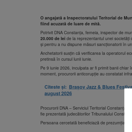
O angajată a Inspectoratului Teritorial de Mun
fiind acuzată de luare de mită.
Potrivit DNA Constanța, femeia, inspector de munc
20.000 de lei
de la reprezentantul unei societăți 
și pentru a nu dispune măsuri sancționatorii în u
Anchetatorii susțin că verificarea la operatorul ec
pretinsă în cursul lunii iunie.
Pe 9 iunie 2026, inculpata ar fi primit banii chiar
moment, procurorii anticorupție au constatat infra
Citeste și:
Brașov Jazz & Blues Festival
august 2026
Procurorii DNA – Serviciul Teritorial Constanța 
fie prezentată judecătorilor Tribunalului Constan
Persoana cercetată beneficiază de prezumția de n