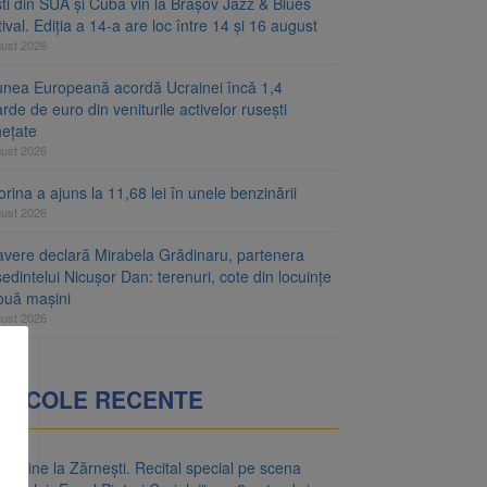
ști din SUA și Cuba vin la Brașov Jazz & Blues
ival. Ediția a 14-a are loc între 14 și 16 august
gust 2026
unea Europeană acordă Ucrainei încă 1,4
arde de euro din veniturile activelor rusești
hețate
gust 2026
rina a ajuns la 11,68 lei în unele benzinării
gust 2026
avere declară Mirabela Grădinaru, partenera
edintelui Nicușor Dan: terenuri, cote din locuințe
două mașini
gust 2026
RTICOLE RECENTE
o vine la Zărnești. Recital special pe scena