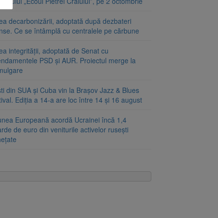
ivalului „Ecoul Pietrei Craiului”, pe 2 octombrie
ea decarbonizării, adoptată după dezbateri
inse. Ce se întâmplă cu centralele pe cărbune
a integrității, adoptată de Senat cu
ndamentele PSD și AUR. Proiectul merge la
mulgare
ști din SUA și Cuba vin la Brașov Jazz & Blues
ival. Ediția a 14-a are loc între 14 și 16 august
unea Europeană acordă Ucrainei încă 1,4
arde de euro din veniturile activelor rusești
hețate