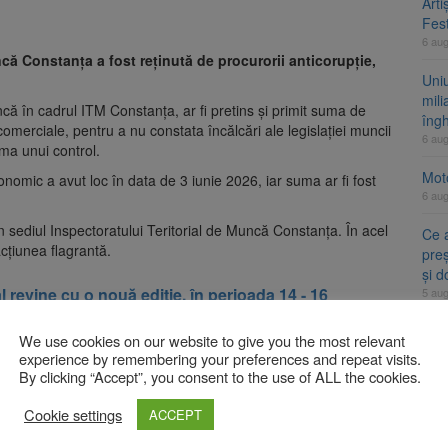
Arti
Fest
6 au
că Constanța a fost reținută de procurorii anticorupție,
Uni
mili
ă în cadrul ITM Constanța, ar fi pretins și primit suma de
îng
comerciale, pentru a nu constata încălcări ale legislației muncii
6 au
rma unui control.
Moto
onomic a avut loc în data de 3 iunie 2026, iar suma ar fi fost
6 au
 în sediul Inspectoratului Teritorial de Muncă Constanța. În acel
Ce 
cțiunea flagrantă.
preș
și 
 revine cu o nouă ediție, în perioada 14 - 16
5 au
We use cookies on our website to give you the most relevant
experience by remembering your preferences and repeat visits.
A
au dispus reținerea femeii pentru 24 de ore, aceasta urmând să
By clicking “Accept”, you consent to the use of ALL the cookies.
ța cu propunere de arestare preventivă pentru 30 de zile.
Cookie settings
ACCEPT
evinovăție până la pronunțarea unei hotărâri definitive.
Fueg