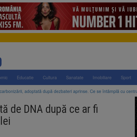
omic
Educatie
Cultura
Sanatate
Imobiliare
Sport
arbonizării, adoptată după dezbateri aprinse. Ce se întâmplă cu centr
egrității, adoptată de Senat cu amendamentele PSD și AUR. Proiectul
n SUA și Cuba vin la Brașov Jazz & Blues Festival. Ediția a 14-a are loc 
tă de DNA după ce ar fi
uropeană acordă Ucrainei încă 1,4 miliarde de euro din veniturile activ
a ajuns la 11,68 lei în unele benzinării
lei
e la Zărnești. Recital special pe scena Festivalului „Ecoul Pietrei Craiu