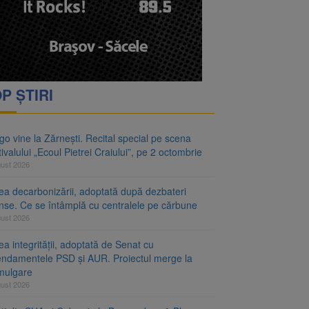
P ȘTIRI
o vine la Zărnești. Recital special pe scena
ivalului „Ecoul Pietrei Craiului”, pe 2 octombrie
gust 2026
ea decarbonizării, adoptată după dezbateri
inse. Ce se întâmplă cu centralele pe cărbune
gust 2026
a integrității, adoptată de Senat cu
ndamentele PSD și AUR. Proiectul merge la
mulgare
gust 2026