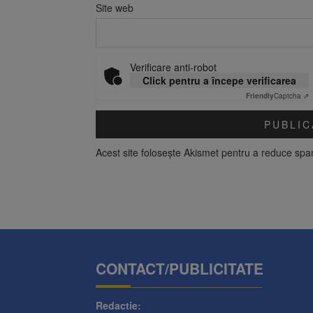
Site web
Verificare anti-robot
Click pentru a începe verificarea
Friendly
Captcha ⇗
Acest site folosește Akismet pentru a reduce sp
CONTACT/PUBLICITATE
Redactie: