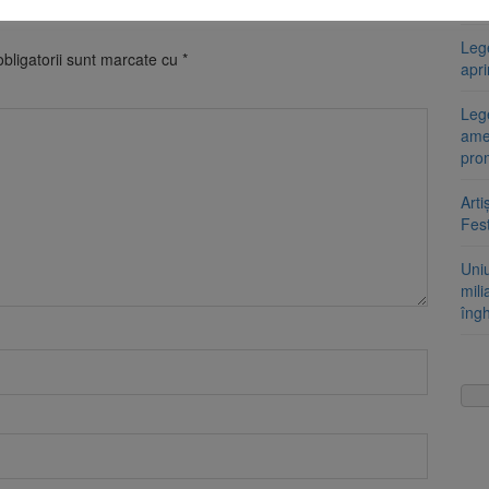
Fest
Leg
bligatorii sunt marcate cu
*
apr
Lege
ame
pro
Arti
Fest
Uni
mili
îng